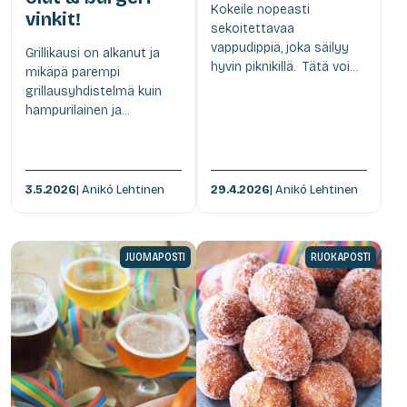
Kokeile nopeasti
vinkit!
sekoitettavaa
vappudippiä, joka säilyy
Grillikausi on alkanut ja
hyvin piknikillä. Tätä voi...
mikäpä parempi
grillausyhdistelmä kuin
hampurilainen ja...
3.5.2026
| Anikó Lehtinen
29.4.2026
| Anikó Lehtinen
JUOMAPOSTI
RUOKAPOSTI