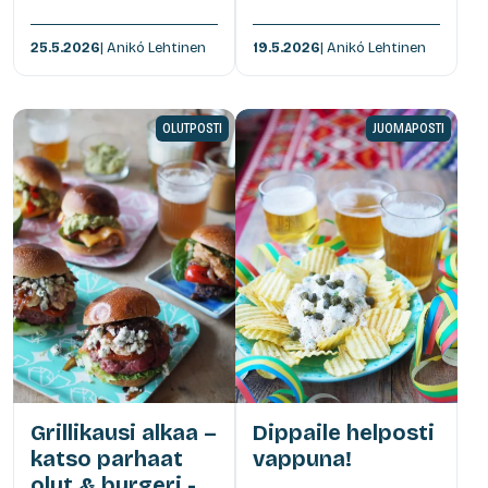
25.5.2026
| Anikó Lehtinen
19.5.2026
| Anikó Lehtinen
OLUTPOSTI
JUOMAPOSTI
Grillikausi alkaa –
Dippaile helposti
katso parhaat
vappuna!
olut & burgeri -