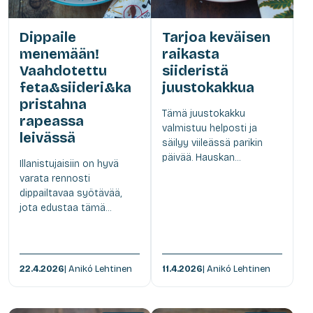
Dippaile
Tarjoa keväisen
menemään!
raikasta
Vaahdotettu
siideristä
feta&siideri&ka
juustokakkua
pristahna
Tämä juustokakku
rapeassa
valmistuu helposti ja
leivässä
säilyy viileässä parikin
päivää. Hauskan...
Illanistujaisiin on hyvä
varata rennosti
dippailtavaa syötävää,
jota edustaa tämä...
22.4.2026
| Anikó Lehtinen
11.4.2026
| Anikó Lehtinen