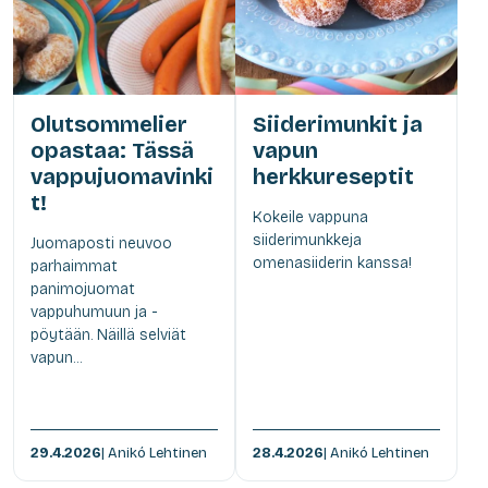
Olutsommelier
Siiderimunkit ja
opastaa: Tässä
vapun
vappujuomavinki
herkkureseptit
t!
Kokeile vappuna
siiderimunkkeja
Juomaposti neuvoo
omenasiiderin kanssa!
parhaimmat
panimojuomat
vappuhumuun ja -
pöytään. Näillä selviät
vapun...
29.4.2026
| Anikó Lehtinen
28.4.2026
| Anikó Lehtinen