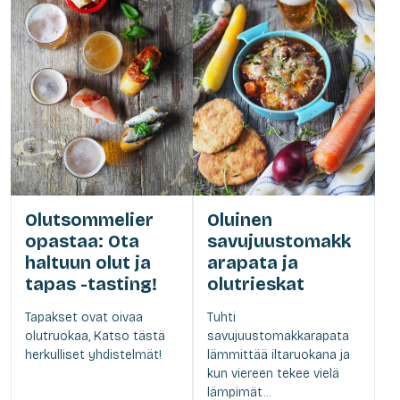
Olutsommelier
Oluinen
opastaa: Ota
savujuustomakk
haltuun olut ja
arapata ja
tapas -tasting!
olutrieskat
Tapakset ovat oivaa
Tuhti
olutruokaa, Katso tästä
savujuustomakkarapata
herkulliset yhdistelmät!
lämmittää iltaruokana ja
kun viereen tekee vielä
lämpimät...