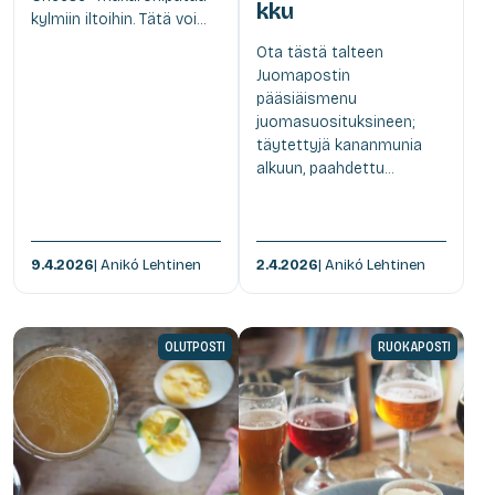
kku
kylmiin iltoihin. Tätä voi...
Ota tästä talteen
Juomapostin
pääsiäismenu
juomasuosituksineen;
täytettyjä kananmunia
alkuun, paahdettu...
9.4.2026
| Anikó Lehtinen
2.4.2026
| Anikó Lehtinen
OLUTPOSTI
RUOKAPOSTI