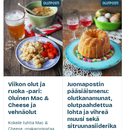
OLUTPOSTI
OLUTPOSTI
Viikon olut ja
Juomapostin
ruoka -pari:
pääsiäismenu:
Oluinen Mac &
olutkanamunat,
Cheese ja
olutpaahdettua
vehnäolut
lohta ja vihreä
muusi sekä
Kokeile tuhtia Mac &
sitruunasiiderika
Cheese -makaronipataa