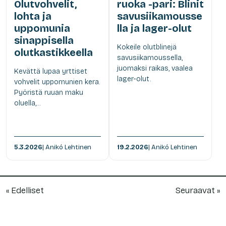
Olutvohvelit,
ruoka -pari: Blinit
lohta ja
savusiikamousse
uppomunia
lla ja lager-olut
sinappisella
Kokeile olutblinejä
olutkastikkeella
savusiikamoussella,
juomaksi raikas, vaalea
Kevättä lupaa yrttiset
lager-olut.
vohvelit uppomunien kera.
Pyöristä ruuan maku
oluella,...
5.3.2026
| Anikó Lehtinen
19.2.2026
| Anikó Lehtinen
« Edelliset
Seuraavat »