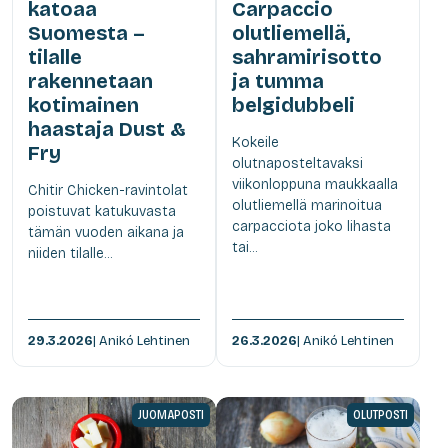
katoaa
Carpaccio
Suomesta –
olutliemellä,
tilalle
sahramirisotto
rakennetaan
ja tumma
kotimainen
belgidubbeli
haastaja Dust &
Kokeile
Fry
olutnaposteltavaksi
viikonloppuna maukkaalla
Chitir Chicken-ravintolat
olutliemellä marinoitua
poistuvat katukuvasta
carpacciota joko lihasta
tämän vuoden aikana ja
tai...
niiden tilalle...
29.3.2026
| Anikó Lehtinen
26.3.2026
| Anikó Lehtinen
JUOMAPOSTI
OLUTPOSTI