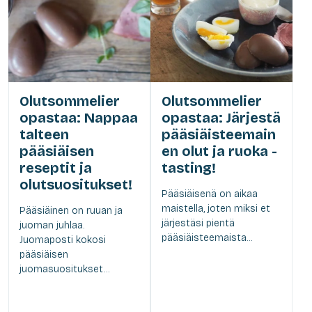
Olutsommelier
Olutsommelier
opastaa: Nappaa
opastaa: Järjestä
talteen
pääsiäisteemain
pääsiäisen
en olut ja ruoka -
reseptit ja
tasting!
olutsuositukset!
Pääsiäisenä on aikaa
maistella, joten miksi et
Pääsiäinen on ruuan ja
järjestäsi pientä
juoman juhlaa.
pääsiäisteemaista...
Juomaposti kokosi
pääsiäisen
juomasuositukset...