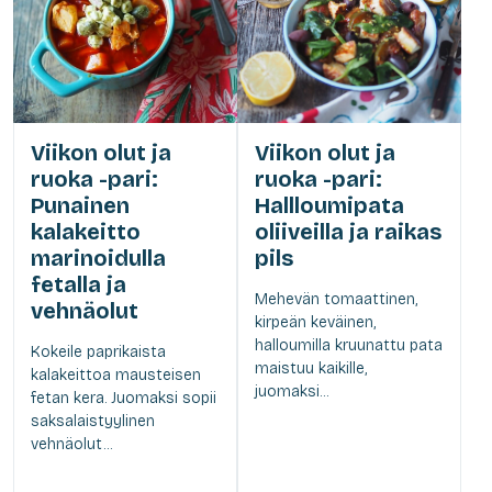
Viikon olut ja
Viikon olut ja
ruoka -pari:
ruoka -pari:
Punainen
Hallloumipata
kalakeitto
oliiveilla ja raikas
marinoidulla
pils
fetalla ja
Mehevän tomaattinen,
vehnäolut
kirpeän keväinen,
halloumilla kruunattu pata
Kokeile paprikaista
maistuu kaikille,
kalakeittoa mausteisen
juomaksi...
fetan kera. Juomaksi sopii
saksalaistyylinen
vehnäolut...