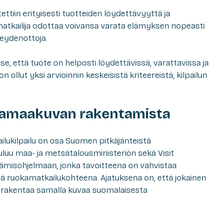
ttiin erityisesti tuotteiden löydettävyyttä ja
matkailija odottaa voivansa varata elämyksen nopeasti
teydenottoja.
e, että tuote on helposti löydettävissä, varattavissa ja
ollut yksi arvioinnin keskeisistä kriteereistä, kilpailun
amaakuvan rakentamista
lukilpailu on osa Suomen pitkäjänteistä
luu maa- ja metsätalousministeriön sekä Visit
tämisohjelmaan, jonka tavoitteena on vahvistaa
 ruokamatkailukohteena. Ajatuksena on, että jokainen
rakentaa samalla kuvaa suomalaisesta