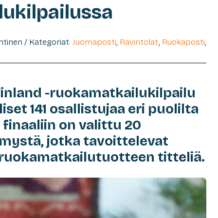
ukilpailussa
ehtinen / Kategoriat:
Juomaposti
,
Ravintolat
,
Ruokaposti
,
inland -ruokamatkailukilpailu
set 141 osallistujaa eri puolilta
finaaliin on valittu 20
ystä, jotka tavoittelevat
uokamatkailutuotteen titteliä.