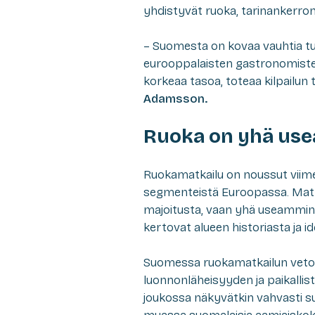
yhdistyvät ruoka, tarinankerronta
– Suomesta on kovaa vauhtia t
eurooppalaisten gastronomisten 
korkeaa tasoa, toteaa kilpailun t
Adamsson.
Ruoka on yhä us
Ruokamatkailu on noussut viim
segmenteistä Euroopassa. Matkai
majoitusta, vaan yhä useammin pa
kertovat alueen historiasta ja id
Suomessa ruokamatkailun vetovo
luonnonläheisyyden ja paikallist
joukossa näkyvätkin vahvasti su