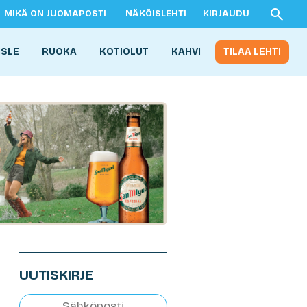
MIKÄ ON JUOMAPOSTI
NÄKÖISLEHTI
KIRJAUDU
ISLE
RUOKA
KOTIOLUT
KAHVI
TILAA LEHTI
UUTISKIRJE