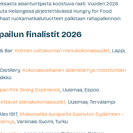
hdeksasta asiantuntijasta koostuva raati. Vuoden 2026
kuuta Helsingissä järjestettävässä Hungry for Food
haat ruokamatkailutuotteet palkitaan rahapalkinnoin.
ailun finalistit 2026
 & Bar:
Kolmen valtakunnan menukokonaisuudet
, Lappi,
Distillery:
Kokonaisvaltainen siiderielämys moottoritien
alikko
pen Fire Dining Experience
, Uusimaa, Espoo
itettavat ateriakokonaisuudet,
Uusimaa, Tervalampi
lex 1917,
Makumatka Aurajoelta Saariston Sydämeen –
–elämys
, Varsinais-Suomi, Turku