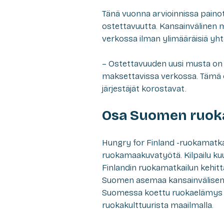
Tänä vuonna arvioinnissa painote
ostettavuutta. Kansainvälinen 
verkossa ilman ylimääräisiä yh
– Ostettavuuden uusi musta on s
maksettavissa verkossa. Tämä on 
järjestäjät korostavat.
Osa Suomen ruok
Hungry for Finland -ruokamatkai
ruokamaakuvatyötä. Kilpailu kuu
Finlandin ruokamatkailun kehit
Suomen asemaa kansainvälisenä
Suomessa koettu ruokaelämys 
ruokakulttuurista maailmalla.