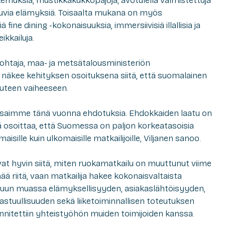
muksia, mustikkakukkopajoja, avotulella valmistettuja
ustuvia elämyksiä. Toisaalta mukana on myös
fine dining -kokonaisuuksia, immersiivisiä illallisia ja
ikkailuja.
njohtaja, maa- ja metsätalousministeriön
näkee kehityksen osoituksena siitä, että suomalainen
uteen vaiheeseen.
jon saimme tänä vuonna ehdotuksia. Ehdokkaiden laatu on
ä osoittaa, että Suomessa on paljon korkeatasoisia
isille kuin ulkomaisille matkailijoille, Viljanen sanoo.
tovat hyvin siitä, miten ruokamatkailu on muuttunut viime
ää riitä, vaan matkailija hakee kokonaisvaltaista
 muun muassa elämyksellisyyden, asiakaslähtöisyyden,
 vastuullisuuden sekä liiketoiminnallisen toteutuksen
innitettiin yhteistyöhön muiden toimijoiden kanssa.