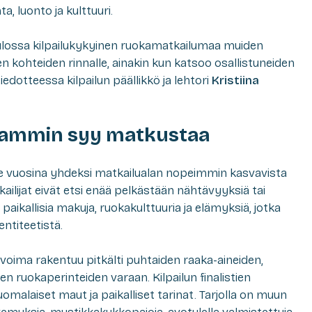
, luonto ja kulttuuri.
ulossa kilpailukykyinen ruokamatkailumaa muiden
kohteiden rinnalle, ainakin kun katsoo osallistuneiden
iedotteessa kilpailun päällikkö ja lehtori
Kristiina
eammin syy matkustaa
e vuosina yhdeksi matkailualan nopeimmin kasvavista
lijat eivät etsi enää pelkästään nähtävyyksiä tai
ikallisia makuja, ruokakulttuuria ja elämyksiä, jotka
entiteetistä.
ima rakentuu pitkälti puhtaiden raaka-aineiden,
en ruokaperinteiden varaan. Kilpailun finalistien
omalaiset maut ja paikalliset tarinat. Tarjolla on muun