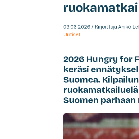
ruokamatkail
09.06.2026 / Kirjoittaja Anikó L
Uutiset
2026 Hungry for F
keräsi ennätykselli
Suomea. Kilpailun 
ruokamatkailueläm
Suomen parhaan r