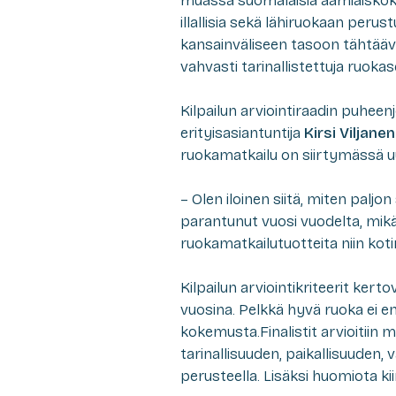
muassa suomalaisia aamiaiskoke
illallisia sekä lähiruokaan per
kansainväliseen tasoon tähtääviä 
vahvasti tarinallistettuja ruokase
Kilpailun arviointiraadin puhee
erityisasiantuntija
Kirsi Viljanen
ruokamatkailu on siirtymässä u
– Olen iloinen siitä, miten pal
parantunut vuosi vuodelta, mik
ruokamatkailutuotteita niin kotima
Kilpailun arviointikriteerit ker
vuosina. Pelkkä hyvä ruoka ei en
kokemusta.Finalistit arvioitiin
tarinallisuuden, paikallisuuden,
perusteella. Lisäksi huomiota ki