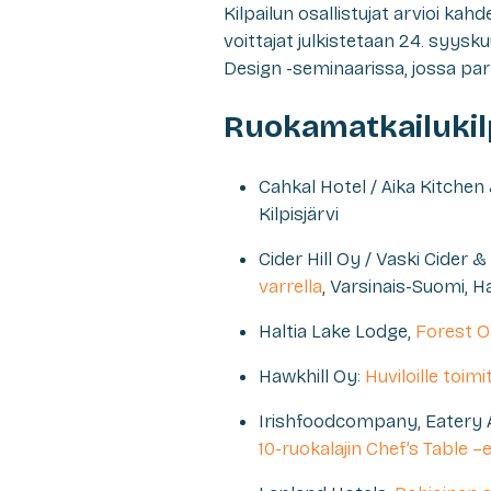
Kilpailun osallistujat arvioi ka
voittajat julkistetaan 24. syys
Design -seminaarissa, jossa par
Ruokamatkailukilp
Cahkal Hotel / Aika Kitchen
Kilpisjärvi
Cider Hill Oy / Vaski Cider & 
varrella
, Varsinais-Suomi, H
Haltia Lake Lodge,
Forest O
Hawkhill Oy:
Huviloille toim
Irishfoodcompany, Eatery A
10-ruokalajin Chef’s Table 