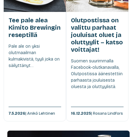
Tee pale alea
Olutpostissa on
Kimito Brewingin
valittu parhaat
reseptillä
jouluisat oluet ja
oluttyylit – katso
Pale ale on yksi
voittajat!
olutmaailman
kulmakivistä, tyyli joka on
Suomen suurimmalla
säilyttänyt...
Facebook-olutkanavalla,
Olutpostissa äänestettiin
parhaasta jouluisesta
oluesta ja oluttyylistä.
7.5.2026
| Anikó Lehtinen
16.12.2025
| Rosana Lindfors