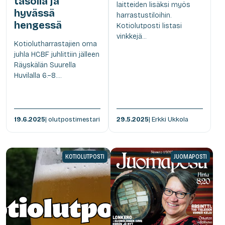
tasolla ja
laitteiden lisäksi myös
hyvässä
harrastustiloihin.
hengessä
Kotiolutposti listasi
vinkkejä...
Kotiolutharrastajien oma
juhla HCBF juhlittiin jälleen
Räyskälän Suurella
Huvilalla 6.–8....
19.6.2025
| olutpostimestari
29.5.2025
| Erkki Ukkola
KOTIOLUTPOSTI
JUOMAPOSTI