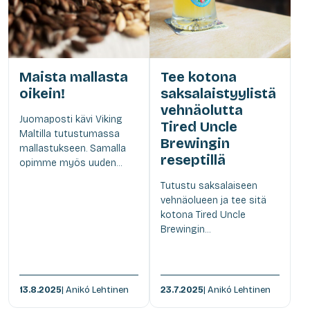
Maista mallasta
Tee kotona
oikein!
saksalaistyylistä
vehnäolutta
Juomaposti kävi Viking
Tired Uncle
Maltilla tutustumassa
Brewingin
mallastukseen. Samalla
reseptillä
opimme myös uuden...
Tutustu saksalaiseen
vehnäolueen ja tee sitä
kotona Tired Uncle
Brewingin...
13.8.2025
| Anikó Lehtinen
23.7.2025
| Anikó Lehtinen