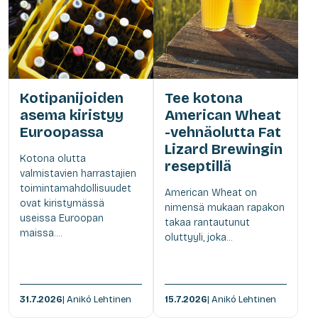
Kotipanijoiden
Tee kotona
asema kiristyy
American Wheat
Euroopassa
-vehnäolutta Fat
Lizard Brewingin
Kotona olutta
reseptillä
valmistavien harrastajien
toimintamahdollisuudet
American Wheat on
ovat kiristymässä
nimensä mukaan rapakon
useissa Euroopan
takaa rantautunut
maissa....
oluttyyli, joka...
31.7.2026
| Anikó Lehtinen
15.7.2026
| Anikó Lehtinen