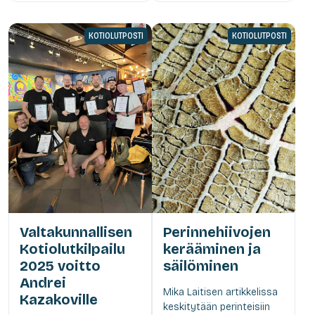
KOTIOLUTPOSTI
KOTIOLUTPOSTI
Valtakunnallisen
Perinnehiivojen
Kotiolutkilpailu
kerääminen ja
2025 voitto
säilöminen
Andrei
Mika Laitisen artikkelissa
Kazakoville
keskitytään perinteisiin