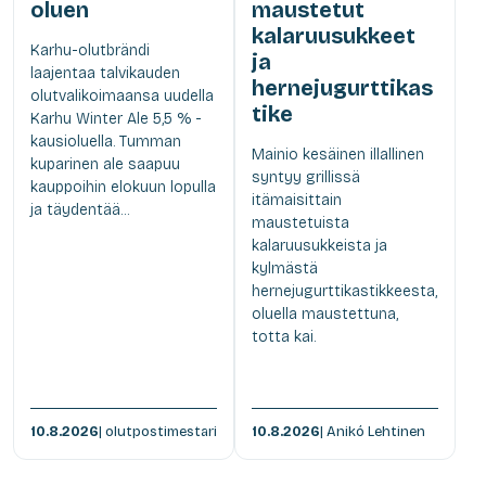
oluen
maustetut
kalaruusukkeet
Karhu-olutbrändi
ja
laajentaa talvikauden
hernejugurttikas
olutvalikoimaansa uudella
tike
Karhu Winter Ale 5,5 % -
kausioluella. Tumman
Mainio kesäinen illallinen
kuparinen ale saapuu
syntyy grillissä
kauppoihin elokuun lopulla
itämaisittain
ja täydentää...
maustetuista
kalaruusukkeista ja
kylmästä
hernejugurttikastikkeesta,
oluella maustettuna,
totta kai.
10.8.2026
| olutpostimestari
10.8.2026
| Anikó Lehtinen