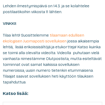
Lehden ilmestymispäivä on 14.3. ja se kolahtelee
postilaatikoihin viikosta 11 lähtien.
VINKKI!
Tilaa lehti! Suosittelemme
tilaamaan edullisen
ekologisen Juomaposti sovelluksen
jossa aikaisempia
lehtiä, lisää erikoissisältöjä ja etukortteja! Katso kuinka
se toimii alla olevalta videolta. Videolla puhutaan vielä
vanhasta nimestämme Olutpostista, mutta esiteltävät
toiminnat ovat samat kaikissa sovelluksen
numeroissa, uusin numero tietenkin etummaisena.
Tilaajat saavat sovelluksen heti käyttöön tilauksen
tapahduttua.
Katso lisää: