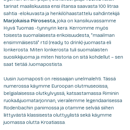
tarinat maaliskuussa ensi iltansa saavasta 100 litraa
sahtia -elokuvasta ja henkilöhaastattelu sahdintekijä
Marjokaisa Piirosesta,
joka on kansikuvassamme
Hyvä Tuomas -tynnyrin kera. Kerromme myös
toisesta suomalaisesta erikoisuudesta, ”maailman
ensimmäisestä” rtd (ready to drink)-juomasta eli
lonkerosta. Miten lonkerosta tuli suomalaisten
suosikkijuoma ja miten historia on sitä kohdellut – sen
saat tietää Juomapostista.
Uusin Juomaposti on reissaajan unelmalehti. Tässä
numerossa käymme Euroopan olutmuseoissa,
belgialaisessa olutkylvyssä, katsastamassa Riminin
ruoka&juomatarjonnan, vierailemme legendaarisessa
Rodenbachin panimossa ja otamme selvää siihen
liittyvästä klassisesta oluttyylistä sekä käymme
juomassa olutta Kroatiassa.