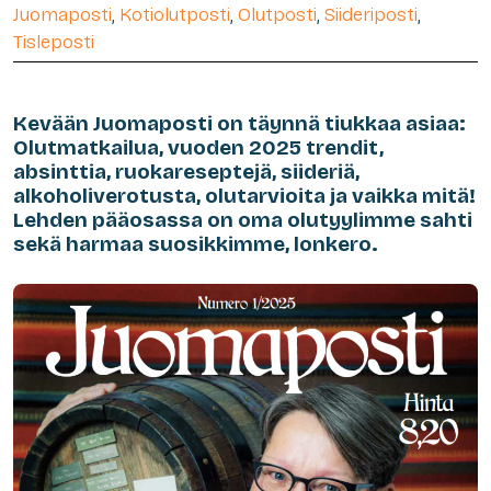
Juomaposti
,
Kotiolutposti
,
Olutposti
,
Siideriposti
,
Tisleposti
Kevään Juomaposti on täynnä tiukkaa asiaa:
Olutmatkailua, vuoden 2025 trendit,
absinttia, ruokareseptejä, siideriä,
alkoholiverotusta, olutarvioita ja vaikka mitä!
Lehden pääosassa on oma olutyylimme sahti
sekä harmaa suosikkimme, lonkero.