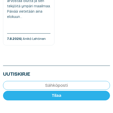
arvostaa olutta ja sen
tekijöitä ympäri maailmaa.
Päivää vietetään aina
elokuun...
7.8.2026
| Anikó Lehtinen
UUTISKIRJE
Tilaa