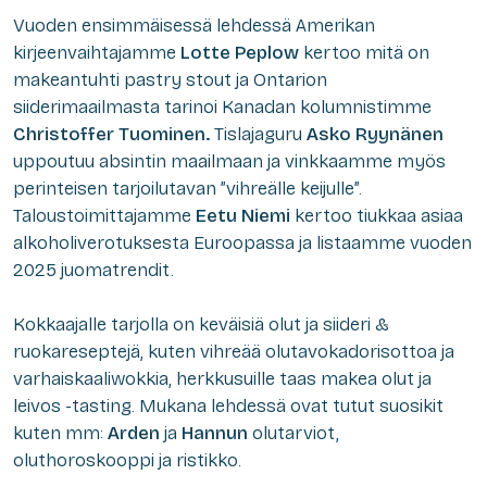
Vuoden ensimmäisessä lehdessä Amerikan
kirjeenvaihtajamme
Lotte Peplow
kertoo mitä on
makeantuhti pastry stout ja Ontarion
siiderimaailmasta tarinoi Kanadan kolumnistimme
Christoffer Tuominen.
Tislajaguru
Asko Ryynänen
uppoutuu absintin maailmaan ja vinkkaamme myös
perinteisen tarjoilutavan ”vihreälle keijulle”.
Taloustoimittajamme
Eetu Niemi
kertoo tiukkaa asiaa
alkoholiverotuksesta Euroopassa ja listaamme vuoden
2025 juomatrendit.
Kokkaajalle tarjolla on keväisiä olut ja siideri &
ruokareseptejä, kuten vihreää olutavokadorisottoa ja
varhaiskaaliwokkia, herkkusuille taas makea olut ja
leivos -tasting. Mukana lehdessä ovat tutut suosikit
kuten mm:
Arden
ja
Hannun
olutarviot,
oluthoroskooppi ja ristikko.