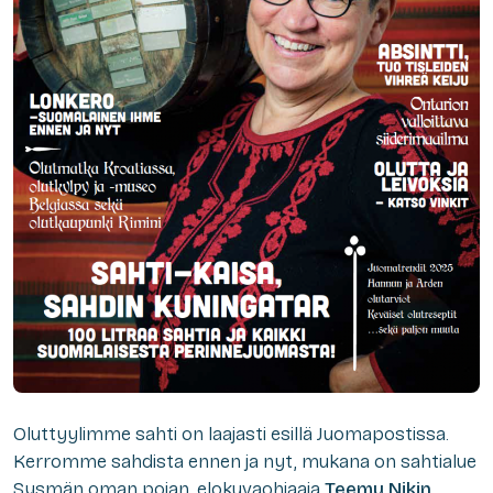
Oluttyylimme sahti on laajasti esillä Juomapostissa.
Kerromme sahdista ennen ja nyt, mukana on sahtialue
Sysmän oman pojan, elokuvaohjaaja
Teemu Nikin