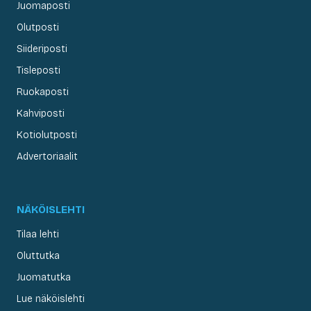
Juomaposti
Olutposti
Siideriposti
Tisleposti
Ruokaposti
Kahviposti
Kotiolutposti
Advertoriaalit
NÄKÖISLEHTI
Tilaa lehti
Oluttutka
Juomatutka
Lue näköislehti