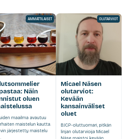
AMMATTILAISET
OLUTARVIOT
lutsommelier
Micael Näsen
pastaa: Näin
olutarviot:
nnistut oluen
Kevään
aistelussa
kansainväliset
oluet
uiden maailma avautuu
rhaiten maistelun kautta.
BJCP-oluttuomari, pitkän
vin järjestetty maistelu
linjan olutarvioija Micael
.
Näse maistoi kevään