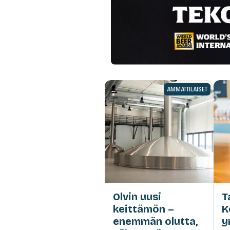
AMMATTILAISET
Olvin uusi
T
keittämön –
K
enemmän olutta,
y