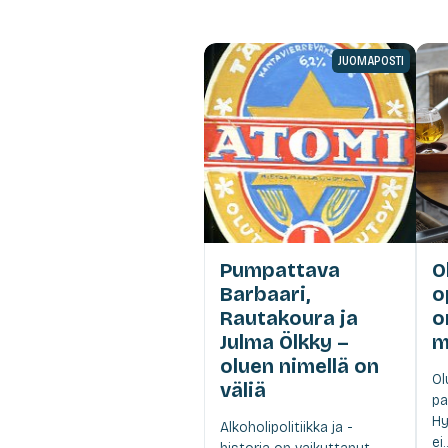
JUOMAPOSTI
Pumpattava
O
Barbaari,
o
Rautakoura ja
o
Julma Ölkky –
m
oluen nimellä on
Ol
väliä
pa
Hy
Alkoholipolitiikka ja -
ei..