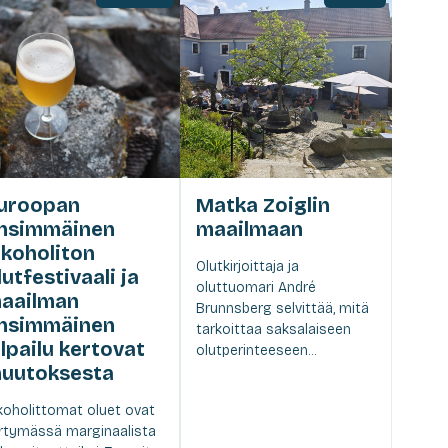
uroopan
Matka Zoiglin
nsimmäinen
maailmaan
lkoholiton
Olutkirjoittaja ja
lutfestivaali ja
oluttuomari André
aailman
Brunnsberg selvittää, mitä
nsimmäinen
tarkoittaa saksalaiseen
ilpailu kertovat
olutperinteeseen...
uutoksesta
koholittomat oluet ovat
irtymässä marginaalista