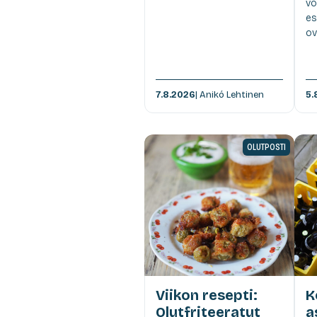
vo
es
ov
7.8.2026
| Anikó Lehtinen
5.
OLUTPOSTI
Viikon resepti:
K
Olutfriteeratut
a