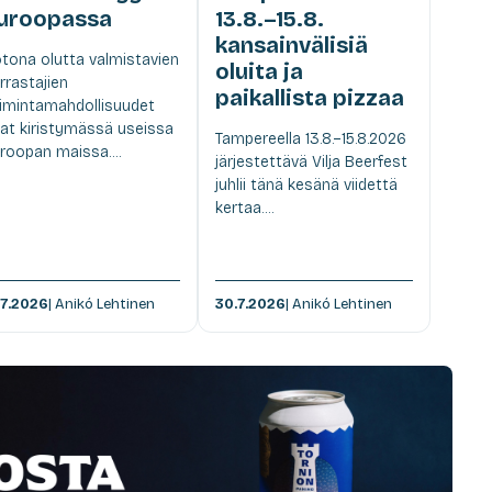
uroopassa
13.8.–15.8.
kansainvälisiä
tona olutta valmistavien
oluita ja
rrastajien
paikallista pizzaa
imintamahdollisuudet
at kiristymässä useissa
Tampereella 13.8.–15.8.2026
roopan maissa....
järjestettävä Vilja Beerfest
juhlii tänä kesänä viidettä
kertaa....
.7.2026
| Anikó Lehtinen
30.7.2026
| Anikó Lehtinen