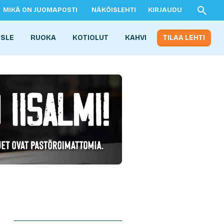
MIKÄ ON JUOMAPOSTI
NÄKÖISLEHTI
KIRJAUDU
ISLE
RUOKA
KOTIOLUT
KAHVI
TILAA LEHTI