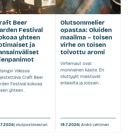
raft Beer
Olutsommelier
arden Festival
opastaa: Oluiden
okoaa yhteen
maailma – toisen
otimaiset ja
virhe on toisen
ansainväliset
toivottu aromi
ienpanimot
Virhemaut ovat
moninainen käsite. Eri
lsingin Viikissä
oluttyylit maistuvat
rjestettävä Craft Beer
erilaisilta ja jossain...
rden Festival kokoaa
lleen yhteen...
.7.2026
| olutpostimestari
19.7.2026
| Anikó Lehtinen