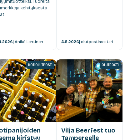
lyymituotteiksi. Tuoreita
imerkkejä kehityksestä
at...
8.2026
| Anikó Lehtinen
4.8.2026
| olutpostimestari
KOTIOLUTPOSTI
OLUTPOSTI
otipanijoiden
Vilja Beerfest tuo
sema kiristyy
Tampereelle