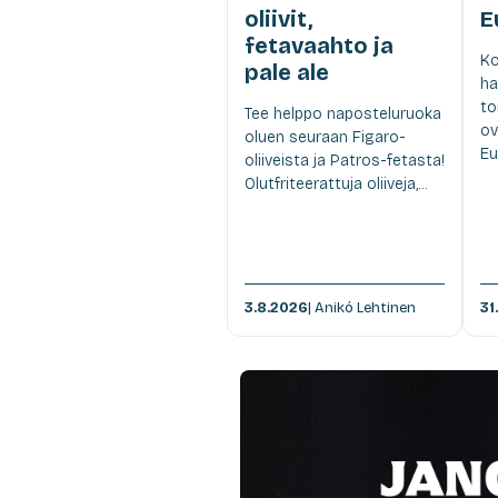
oliivit,
E
fetavaahto ja
Ko
pale ale
ha
to
Tee helppo naposteluruoka
ov
oluen seuraan Figaro-
Eu
oliiveista ja Patros-fetasta!
Olutfriteerattuja oliiveja,...
3.8.2026
| Anikó Lehtinen
31