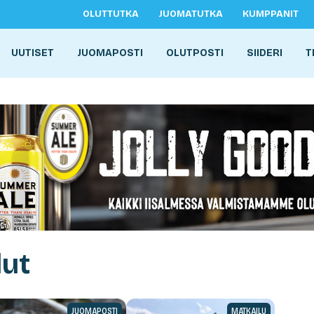
OLUTTUTKA
JUOMATUTKA
KUMPPANIT
UUTISET
JUOMAPOSTI
OLUTPOSTI
SIIDERI
T
lut
JUOMAPOSTI
MATKAILU