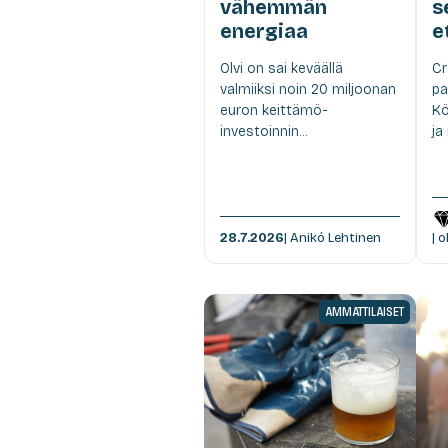
vähemmän
s
energiaa
e
Olvi on sai keväällä
Cr
valmiiksi noin 20 miljoonan
pa
euron keittämö-
Kö
investoinnin...
ja
28.7.2026
| Anikó Lehtinen
| 
AMMATTILAISET