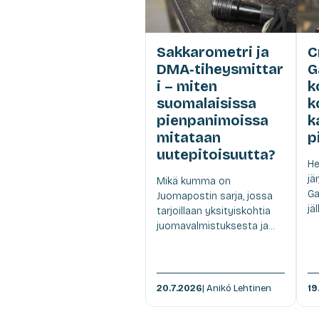
Sakkarometri ja
C
DMA‑tiheysmittar
G
i – miten
k
suomalaisissa
k
pienpanimoissa
k
mitataan
p
uutepitoisuutta?
He
jä
Mikä kumma on
Ga
Juomapostin sarja, jossa
jä
tarjoillaan yksityiskohtia
juomavalmistuksesta ja...
20.7.2026
| Anikó Lehtinen
19