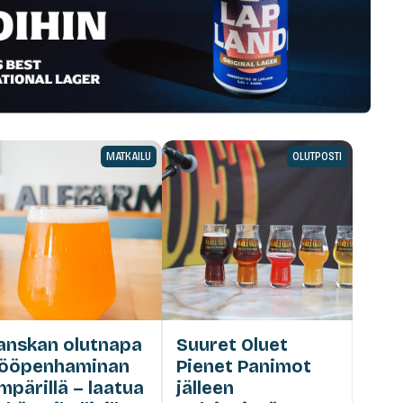
MATKAILU
OLUTPOSTI
anskan olutnapa
Suuret Oluet
ööpenhaminan
Pienet Panimot
mpärillä – laatua
jälleen