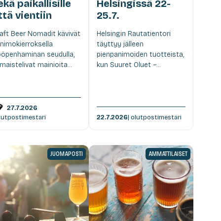
ekä paikallisille
Helsingissä 22-
ttä vientiin
25.7.
aft Beer Nomadit kävivät
Helsingin Rautatientori
nimokierroksella
täyttyy jälleen
öpenhaminan seudulla,
pienpanimoiden tuotteista,
 maistelivat mainioita...
kun Suuret Oluet –...
27.7.2026
olutpostimestari
22.7.2026
| olutpostimestari
JUOMAPOSTI
AMMATTILAISET