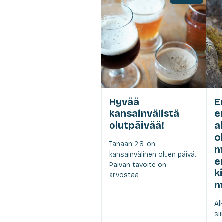
Hyvää
E
kansainvälistä
e
olutpäivää!
a
o
Tänään 2.8. on
m
kansainvälinen oluen päivä.
e
Päivän tavoite on
k
arvostaa...
m
Al
si