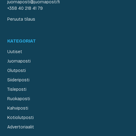
juomaposti@juomaposti.fi
+358 40 218 41 79
Peruuta tilaus
KATEGORIAT
Uutiset
Juomaposti
Olutposti
Siideriposti
Tisleposti
Ruokaposti
Kahviposti
Kotiolutposti
Advertoriaalit