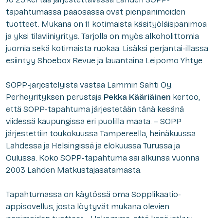
tapahtumassa pääosassa ovat pienpanimoiden
tuotteet. Mukana on 11 kotimaista käsityöläispanimoa
ja yksi tilaviiniyritys. Tarjolla on myös alkoholittomia
juomia sekä kotimaista ruokaa. Lisäksi perjantai-illassa
esiintyy Shoebox Revue ja lauantaina Leipomo Yhtye.
SOPP-järjestelyistä vastaa Lammin Sahti Oy.
Perheyrityksen perustaja
Pekka Kääriäinen
kertoo,
että SOPP-tapahtuma järjestetään tänä kesänä
viidessä kaupungissa eri puolilla maata. – SOPP
järjestettiin toukokuussa Tampereella, heinäkuussa
Lahdessa ja Helsingissä ja elokuussa Turussa ja
Oulussa. Koko SOPP-tapahtuma sai alkunsa vuonna
2003 Lahden Matkustajasatamasta.
Tapahtumassa on käytössä oma Sopplikaatio-
appisovellus, josta löytyvät mukana olevien