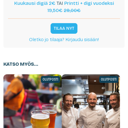
Kuukausi digiä 2€
TAI
Printti + digi vuodeksi
19,50€
29,00€
TILAA NYT
Oletko jo tilaaja? Kirjaudu sisään!
KATSO MYÖS...
OLUTPOSTI
OLUTPOSTI