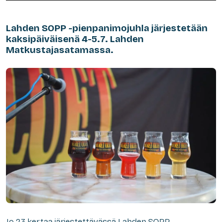
Lahden SOPP -pienpanimojuhla järjestetään
kaksipäiväisenä 4-5.7. Lahden
Matkustajasatamassa.
Jo 23.kertaa järjestettävässä Lahden SOPP-