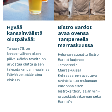
Hyvää
Bistro Bardot
kansainvälistä
avaa ovensa
olutpäivää!
Tampereella
marraskuussa
Tänään 7.8. on
kansainvälinen oluen
Helsingin suosittu Bistro
päivä. Päivän tavoite on
Bardot laajenee
arvostaa olutta ja sen
Tampereelle.
tekijöitä ympäri maailmaa.
Marraskuussa
Päivää vietetään aina
Kehräsaareen avautuva
elokuun...
ravintola tuo mukanaan
eurooppalaisen
bistrokeittiön, laajan viini-
ja cocktailvalikoiman sekä
Bardot'n...