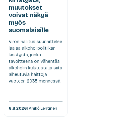
kiristystä,
muutokset
voivat näkyä
myös
suomalaisille
Viron hallitus suunnittelee
laajaa alkoholipolitiikan
kiristystä, jonka
tavoitteena on vähentää
alkoholin kulutusta ja siitä
aiheutuvia haittoja
vuoteen 2035 mennessä.
6.8.2026
| Anikó Lehtinen