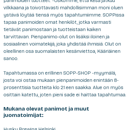
panimoiden tuotteet. -Uskomme, että kesä jatkuu
vilkkaana ja toivottavasti mahdollisimman moni oluen
ystävä löytää tiensä myös tapahtumiimme. SOPPissa
tapaa panimoiden omat henkilöt, jotka varmasti
tietävät panimostaan ja tuotteistaan kaiken
tarvittavan. Pienpanimo-olut on lisäksi iloinen ja
sosiaalinen voimatekijä, joka yhdistää ihmisiä. Olut on
oleellinen osa suomalaisten kesänviettoa, Kääriäinen
sanoo.
Tapahtumassa on erillinen SOPP-SHOP -myymälä,
josta voi ostaa mukaan pienpanimoiden enintään 8-
prosenttisia tuotteita klo 21:een saakka. Alue on myös
osittain katettu, joten pieni sade ei haittaa tapahtumaa.
Mukana olevat panimot ja muut
juomatoimijat:
Husky Brewing Helsinki