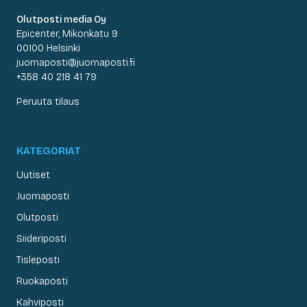
Olutposti media Oy
Epicenter, Mikonkatu 9
00100 Helsinki
juomaposti@juomaposti.fi
+358 40 218 41 79
Peruuta tilaus
KATEGORIAT
Uutiset
Juomaposti
Olutposti
Siideriposti
Tisleposti
Ruokaposti
Kahviposti