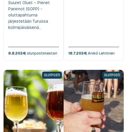
Suuret Oluet – Pienet
Panimot (SOPP) -
oluttapahtuma
järjestetään Turussa
kolmipäiväisenä...
8.8.2024
| olutpostimestari
18.7.2024
| Anikó Lehtinen
OLUTPOSTI
OLUTPOSTI