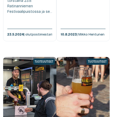
torstaina 23.5.
Ratinanniemen
Festivaalipuistossa ja se...
23.5.2024
| olutpostimestari
10.8.2023
| Mikko Hentunen
TUOTEUUTISET
TUOTEUUTISET