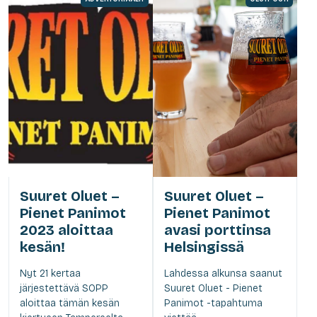
Suuret Oluet –
Suuret Oluet –
Pienet Panimot
Pienet Panimot
2023 aloittaa
avasi porttinsa
kesän!
Helsingissä
Nyt 21 kertaa
Lahdessa alkunsa saanut
järjestettävä SOPP
Suuret Oluet - Pienet
aloittaa tämän kesän
Panimot -tapahtuma