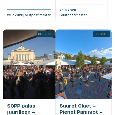
23.6.2026
22.7.2026
| olutpostimestari
| olutpostimestari
OLUTPOSTI
OLUTPOSTI
SOPP palaa
Suuret Oluet –
juurilleen –
Pienet Panimot –