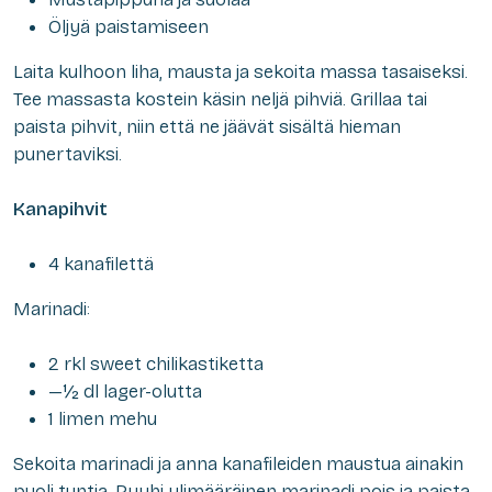
Öljyä paistamiseen
Laita kulhoon liha, mausta ja sekoita massa tasaiseksi.
Tee massasta kostein käsin neljä pihviä. Grillaa tai
paista pihvit, niin että ne jäävät sisältä hieman
punertaviksi.
Kanapihvit
4 kanafilettä
Marinadi:
2 rkl sweet chilikastiketta
—½ dl lager-olutta
1 limen mehu
Sekoita marinadi ja anna kanafileiden maustua ainakin
puoli tuntia. Pyyhi ylimääräinen marinadi pois ja paista