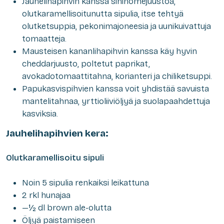
Jauhelihapihvin kanssa sinihomejuustoa,
olutkaramellisoitunutta sipulia, itse tehtyä
olutketsuppia, pekonimajoneesia ja uunikuivattuja
tomaatteja.
Mausteisen kananlihapihvin kanssa käy hyvin
cheddarjuusto, poltetut paprikat,
avokadotomaattitahna, korianteri ja chiliketsuppi.
Papukasvispihvien kanssa voit yhdistää savuista
mantelitahnaa, yrttioliiviöljyä ja suolapaahdettuja
kasviksia.
Jauhelihapihvien kera:
Olutkaramellisoitu sipuli
Noin 5 sipulia renkaiksi leikattuna
2 rkl hunajaa
—½ dl brown ale-olutta
Öljyä paistamiseen