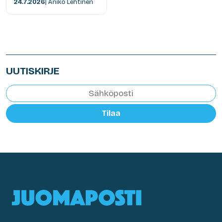
24.7.2026
| Anikó Lehtinen
UUTISKIRJE
Tilaa