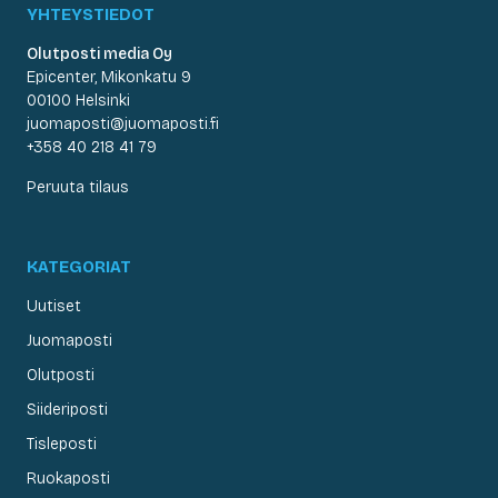
YHTEYSTIEDOT
Olutposti media Oy
Epicenter, Mikonkatu 9
00100 Helsinki
juomaposti@juomaposti.fi
+358 40 218 41 79
Peruuta tilaus
KATEGORIAT
Uutiset
Juomaposti
Olutposti
Siideriposti
Tisleposti
Ruokaposti