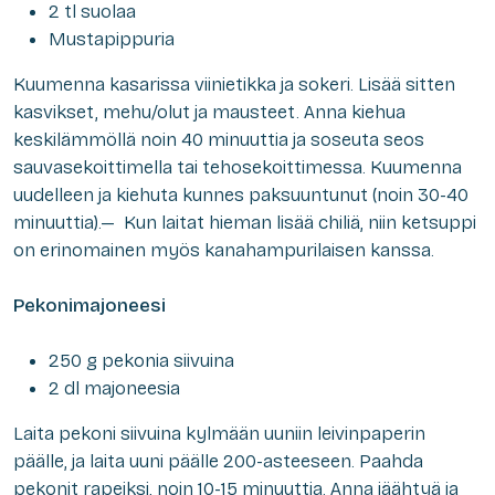
2 tl suolaa
Mustapippuria
Kuumenna kasarissa viinietikka ja sokeri. Lisää sitten
kasvikset, mehu/olut ja mausteet. Anna kiehua
keskilämmöllä noin 40 minuuttia ja soseuta seos
sauvasekoittimella tai tehosekoittimessa. Kuumenna
uudelleen ja kiehuta kunnes paksuuntunut (noin 30-40
minuuttia).— Kun laitat hieman lisää chiliä, niin ketsuppi
on erinomainen myös kanahampurilaisen kanssa.
Pekonimajoneesi
250 g pekonia siivuina
2 dl majoneesia
Laita pekoni siivuina kylmään uuniin leivinpaperin
päälle, ja laita uuni päälle 200-asteeseen. Paahda
pekonit rapeiksi, noin 10-15 minuuttia. Anna jäähtyä ja