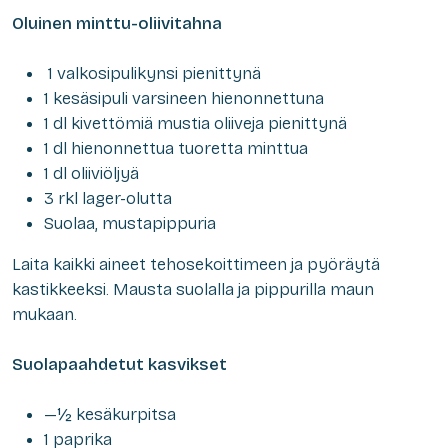
Oluinen minttu-oliivitahna
1 valkosipulikynsi pienittynä
1 kesäsipuli varsineen hienonnettuna
1 dl kivettömiä mustia oliiveja pienittynä
1 dl hienonnettua tuoretta minttua
1 dl oliiviöljyä
3 rkl lager-olutta
Suolaa, mustapippuria
Laita kaikki aineet tehosekoittimeen ja pyöräytä
kastikkeeksi. Mausta suolalla ja pippurilla maun
mukaan.
Suolapaahdetut kasvikset
—½ kesäkurpitsa
1 paprika