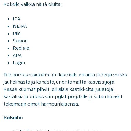
Kokeile vaikka näitä oluita:
IPA
NEIPA
Pils
Saison
Red ale
APA
Lager
Tee hampurilaisbuffa grillaamalla erilaisia pihvejä vaikka
jauhelihasta ja kanasta, unohtamatta kasvissyöjiä.
Kasaa kuumat pihvit, erilaisia kastikkeita, juustoja,
kasviksia ja briossisämpylät pöydälle ja kutsu kaverit
tekemään omat hampurilaisensa.
Kokeile: