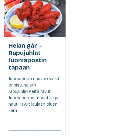
Helan går –
Rapujuhlat
Juomapostin
tapaan
Juomaposti neuvoo vinkit
onnistuneisiin
rapujuhliin.Keitä ravut
Juomapostin reseptillä ja
nauti ravut laulaen oluen
kera.