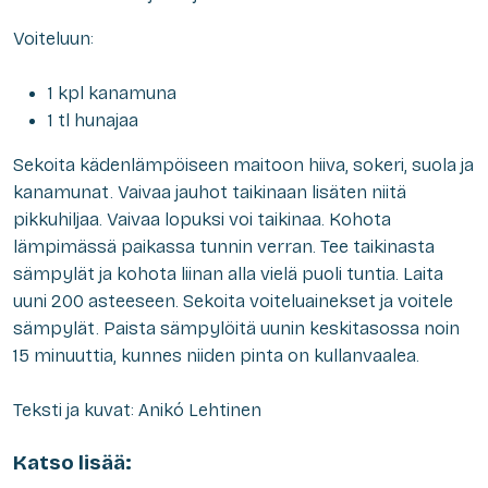
Voiteluun:
1 kpl kanamuna
1 tl hunajaa
Sekoita kädenlämpöiseen maitoon hiiva, sokeri, suola ja
kanamunat. Vaivaa jauhot taikinaan lisäten niitä
pikkuhiljaa. Vaivaa lopuksi voi taikinaa. Kohota
lämpimässä paikassa tunnin verran. Tee taikinasta
sämpylät ja kohota liinan alla vielä puoli tuntia. Laita
uuni 200 asteeseen. Sekoita voiteluainekset ja voitele
sämpylät. Paista sämpylöitä uunin keskitasossa noin
15 minuuttia, kunnes niiden pinta on kullanvaalea.
Teksti ja kuvat: Anikó Lehtinen
Katso lisää: