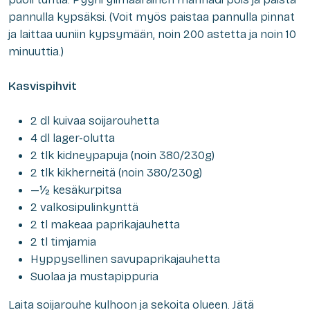
pannulla kypsäksi. (Voit myös paistaa pannulla pinnat
ja laittaa uuniin kypsymään, noin 200 astetta ja noin 10
minuuttia.)
Kasvispihvit
2 dl kuivaa soijarouhetta
4 dl lager-olutta
2 tlk kidneypapuja (noin 380/230g)
2 tlk kikherneitä (noin 380/230g)
—½ kesäkurpitsa
2 valkosipulinkynttä
2 tl makeaa paprikajauhetta
2 tl timjamia
Hyppysellinen savupaprikajauhetta
Suolaa ja mustapippuria
Laita soijarouhe kulhoon ja sekoita olueen. Jätä