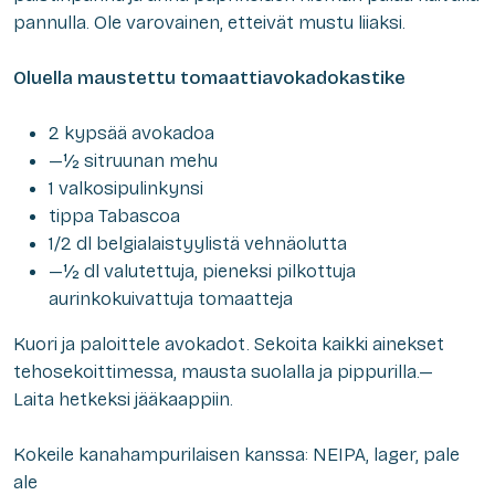
pannulla. Ole varovainen, etteivät mustu liiaksi.
Oluella maustettu tomaattiavokadokastike
2 kypsää avokadoa
—½ sitruunan mehu
1 valkosipulinkynsi
tippa Tabascoa
1/2 dl belgialaistyylistä vehnäolutta
—½ dl valutettuja, pieneksi pilkottuja
aurinkokuivattuja tomaatteja
Kuori ja paloittele avokadot. Sekoita kaikki ainekset
tehosekoittimessa, mausta suolalla ja pippurilla.—
Laita hetkeksi jääkaappiin.
Kokeile kanahampurilaisen kanssa: NEIPA, lager, pale
ale