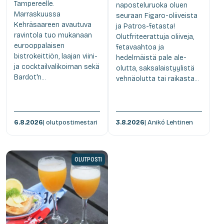
Tampereelle.
naposteluruoka oluen
Marraskuussa
seuraan Figaro-oliiveista
Kehräsaareen avautuva
ja Patros-fetasta!
ravintola tuo mukanaan
Olutfriteerattuja oliiveja,
eurooppalaisen
fetavaahtoa ja
bistrokeittiön, laajan viini-
hedelmäistä pale ale-
ja cocktailvalikoiman sekä
olutta, saksalaistyylistä
Bardot'n...
vehnäolutta tai raikasta...
6.8.2026
| olutpostimestari
3.8.2026
| Anikó Lehtinen
OLUTPOSTI