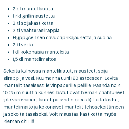
2 dl mantelilastuja
1 rkl grillimaustetta
2 tl soijakastiketta
2 tl vaahterasiirappia
Hyppysellinen savupaprikajauhetta ja suolaa
2 tl vettä
1 dl kokonaisia manteleita
1,5 dl mantelimaitoa
Sekoita kulhossa mantelilastut, mausteet, soija,
siirappi ja vesi. Kuumenna uuni 160 asteeseen. Levitä
mantelit tasaisesti leivinpaperille pellille. Paahda noin
10-25 minuuttia kunnes lastut ovat hieman paahtuneet
(ole varovainen, lastut palavat nopeasti). Laita lastut,
mantelimaito ja kokonaiset mantelit tehosekoittimeen
ja sekoita tasaiseksi. Voit maustaa kastiketta myös
hieman chilillä.