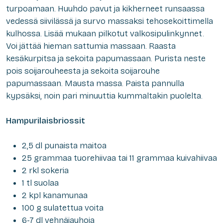
turpoamaan. Huuhdo pavut ja kikherneet runsaassa
vedessä siivilässä ja survo massaksi tehosekoittimella
kulhossa. Lisää mukaan pilkotut valkosipulinkynnet.
Voi jättää hieman sattumia massaan. Raasta
kesäkurpitsa ja sekoita papumassaan. Purista neste
pois soijarouheesta ja sekoita soijarouhe
papumassaan. Mausta massa. Paista pannulla
kypsäksi, noin pari minuuttia kummaltakin puolelta.
Hampurilaisbriossit
2,5 dl punaista maitoa
25 grammaa tuorehiivaa tai 11 grammaa kuivahiivaa
2 rkl sokeria
1 tl suolaa
2 kpl kanamunaa
100 g sulatettua voita
6-7 dl vehnäjauhoja