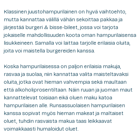
Klassinen juustohampurilainen on hyvä vaihtoehto,
mutta kannattaa välillä vähän sekoittaa pakkaa ja
järjestää burgeri & bisse-bileet, jossa voi tarjota
jokaiselle mahdollisuuden koota oman hampurilaisensa
lisukkeineen. Samalla voi laittaa tarjolle erilaisia oluita,
joita voi maistella burgereiden kanssa.
Koska hampurilaisessa on paljon erilaisia makuja,
rasvaa ja suolaa, niin kannattaa valita maisteltavaksi
oluita, jotka ovat hieman vahvempia sekä maultaan
että alkoholiprosentiltaan. Näin ruuan ja juoman maut
kannattelevat toisiaan eikä oluen maku katoa
hampurilaisen alle. Runsassuolaisen hampurilaisen
kanssa sopivat myös hieman makeat ja maltaiset
oluet, tuhdin rasvaista makua taas leikkaavat
voimakkaasti humaloidut oluet.