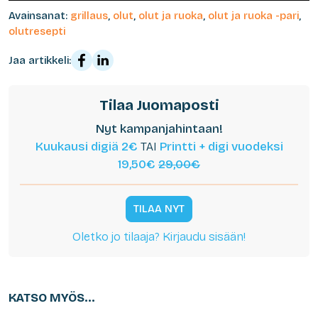
Avainsanat:
grillaus
,
olut
,
olut ja ruoka
,
olut ja ruoka -pari
,
olutresepti
Jaa artikkeli:
Tilaa Juomaposti
Nyt kampanjahintaan!
Kuukausi digiä 2€
TAI
Printti + digi vuodeksi
19,50€
29,00€
TILAA NYT
Oletko jo tilaaja? Kirjaudu sisään!
KATSO MYÖS...