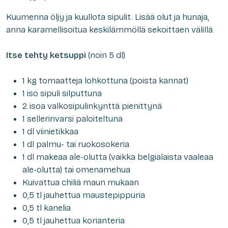
Kuumenna öljy ja kuullota sipulit. Lisää olut ja hunaja,
anna karamellisoitua keskilämmöllä sekoittaen välillä.
Itse tehty ketsuppi
(noin 5 dl)
1 kg tomaatteja lohkottuna (poista kannat)
1 iso sipuli silputtuna
2 isoa valkosipulinkynttä pienittynä
1 sellerinvarsi paloiteltuna
1 dl viinietikkaa
1 dl palmu- tai ruokosokeria
1 dl makeaa ale-olutta (vaikka belgialaista vaaleaa
ale-olutta) tai omenamehua
Kuivattua chiliä maun mukaan
0,5 tl jauhettua maustepippuria
0,5 tl kanelia
0,5 tl jauhettua korianteria