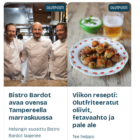
OLUTPOSTI
OLUTPOSTI
Bistro Bardot
Viikon resepti:
avaa ovensa
Olutfriteeratut
Tampereella
oliivit,
marraskuussa
fetavaahto ja
pale ale
Helsingin suosittu Bistro
Bardot laajenee
Tee helppo