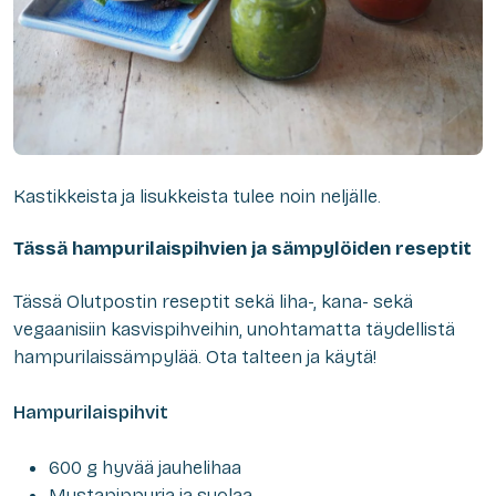
Kastikkeista ja lisukkeista tulee noin neljälle.
Tässä hampurilaispihvien ja sämpylöiden reseptit
Tässä Olutpostin reseptit sekä liha-, kana- sekä
vegaanisiin kasvispihveihin, unohtamatta täydellistä
hampurilaissämpylää. Ota talteen ja käytä!
Hampurilaispihvit
600 g hyvää jauhelihaa
Mustapippuria ja suolaa