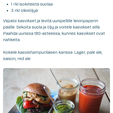
1 rkl isokiteistä suolaa
3 rkl oliiviöljyä
Viipaloi kasvikset ja levitä uunipellille leivinpaperin
päälle. Sekoita suola ja öljy ja voitele kasvikset sillä.
Paahda uunissa 180-asteessa, kunnes kasvikset ovat
nahkeita.
Kokeile kasvishampurilaisen kanssa: Lager, pale ale,
saison, red ale