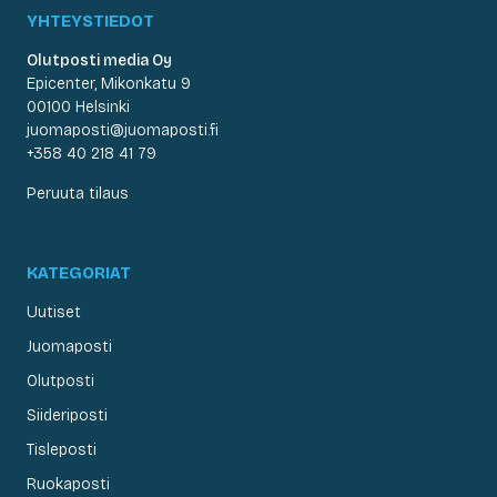
YHTEYSTIEDOT
Olutposti media Oy
Epicenter, Mikonkatu 9
00100 Helsinki
juomaposti@juomaposti.fi
+358 40 218 41 79
Peruuta tilaus
KATEGORIAT
Uutiset
Juomaposti
Olutposti
Siideriposti
Tisleposti
Ruokaposti