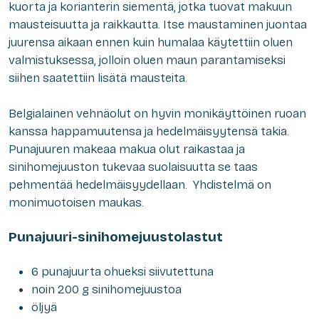
kuorta ja korianterin siementä, jotka tuovat makuun
mausteisuutta ja raikkautta. Itse maustaminen juontaa
juurensa aikaan ennen kuin humalaa käytettiin oluen
valmistuksessa, jolloin oluen maun parantamiseksi
siihen saatettiin lisätä mausteita.
Belgialainen vehnäolut on hyvin monikäyttöinen ruoan
kanssa happamuutensa ja hedelmäisyytensä takia.
Punajuuren makeaa makua olut raikastaa ja
sinihomejuuston tukevaa suolaisuutta se taas
pehmentää hedelmäisyydellaan. Yhdistelmä on
monimuotoisen maukas.
Punajuuri-sinihomejuustolastut
6 punajuurta ohueksi siivutettuna
noin 200 g sinihomejuustoa
öljyä