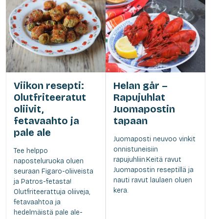
Viikon resepti:
Helan går –
Olutfriteeratut
Rapujuhlat
oliivit,
Juomapostin
fetavaahto ja
tapaan
pale ale
Juomaposti neuvoo vinkit
onnistuneisiin
Tee helppo
rapujuhliin.Keitä ravut
naposteluruoka oluen
Juomapostin reseptillä ja
seuraan Figaro-oliiveista
nauti ravut laulaen oluen
ja Patros-fetasta!
kera.
Olutfriteerattuja oliiveja,
fetavaahtoa ja
hedelmäistä pale ale-