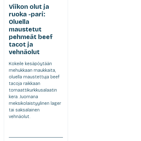
Viikon olut ja
ruoka -pari:
Oluella
maustetut
pehmeät beef
tacot ja
vehnäolut
Kokeile kesäpöytään
mehukkaan maukkaita,
oluella maustettuja beef
tacoja raikkaan
tomaattikurkkusalaatin
kera. Juomana
meksikolaistyylinen lager
tai saksalainen
vehnäolut.