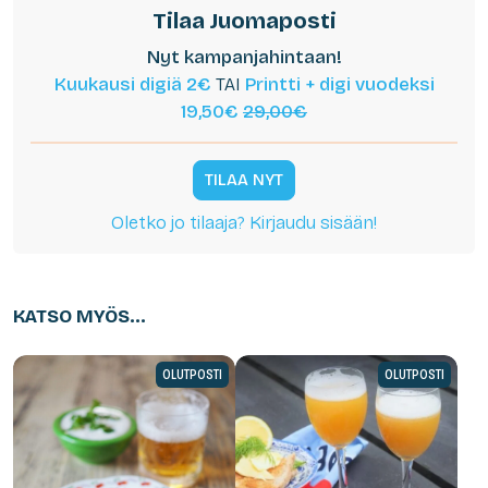
Tilaa Juomaposti
Nyt kampanjahintaan!
Kuukausi digiä 2€
TAI
Printti + digi vuodeksi
19,50€
29,00€
TILAA NYT
Oletko jo tilaaja? Kirjaudu sisään!
KATSO MYÖS...
OLUTPOSTI
OLUTPOSTI