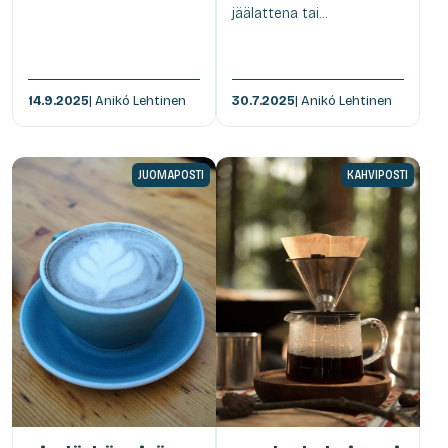
jäälattena tai...
14.9.2025
| Anikó Lehtinen
30.7.2025
| Anikó Lehtinen
JUOMAPOSTI
KAHVIPOSTI