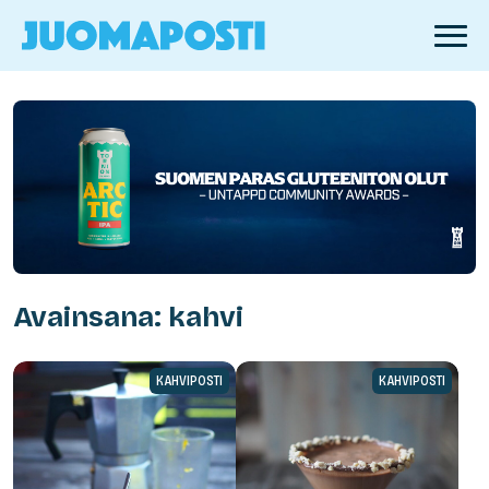
Avainsana: kahvi
KAHVIPOSTI
KAHVIPOSTI