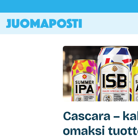
Cascara – ka
omaksi tuot