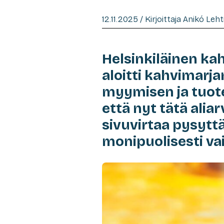
12.11.2025 / Kirjoittaja Anikó Leh
Helsinkiläinen ka
aloitti kahvimarja
myymisen ja tuote
että nyt tätä ali
sivuvirtaa pysyt
monipuolisesti va