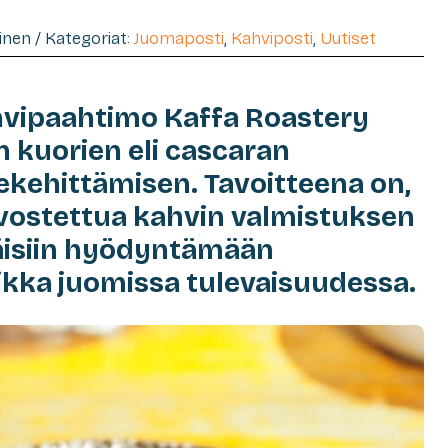
tinen / Kategoriat:
Juomaposti
,
Kahviposti
,
Uutiset
hvipaahtimo Kaffa Roastery
n kuorien eli cascaran
kehittämisen. Tavoitteena on,
arvostettua kahvin valmistuksen
täisiin hyödyntämään
ikka juomissa tulevaisuudessa.