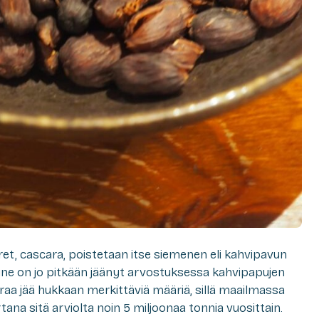
et, cascara, poistetaan itse siemenen eli kahvipavun
ine on jo pitkään jäänyt arvostuksessa kahvipapujen
aa jää hukkaan merkittäviä määriä, sillä maailmassa
ana sitä arviolta noin 5 miljoonaa tonnia vuosittain.