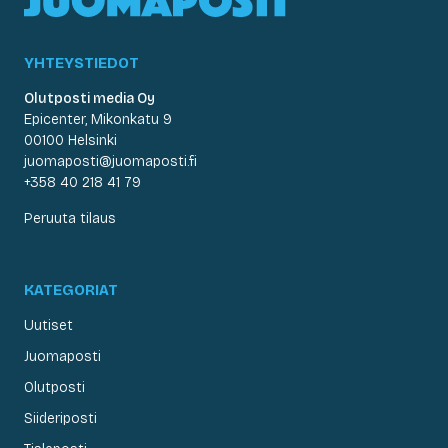
YHTEYSTIEDOT
Olutposti media Oy
Epicenter, Mikonkatu 9
00100 Helsinki
juomaposti@juomaposti.fi
+358 40 218 41 79
Peruuta tilaus
KATEGORIAT
Uutiset
Juomaposti
Olutposti
Siideriposti