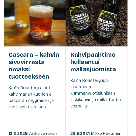
Cascara – kahvin
Kahvipaahtimo
sivuvirrasta
hullaantui
omaksi
mallasjuomista
tuotteekseen
Kaffa Roastery juhlii
lauantaina
Kaffa Roastery aloitti
kymmenvuotisjuhliaan
kahvimarjan kuorien eli
viskikahvin ja milk stoutin
cascaran myymisen ja
voimalla....
tuotekehittämisen....
12.11.2025
| Anikó Lehtinen
28.9.2017
| Mikko Hentunen