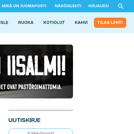
MIKÄ ON JUOMAPOSTI
NÄKÖISLEHTI
KIRJAUDU
ISLE
RUOKA
KOTIOLUT
KAHVI
TILAA LEHTI
UUTISKIRJE