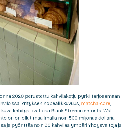
onna 2020 perustettu kahvilaketju pyrkii tarjoaamaan
hviloissa. Yrityksen nopealiikkuvuus,
matcha-core
,
tkuva kehitys ovat osa Blank Streetin eetosta. Wall
hto on on ollut maailmalla noin 500 miljonaa dollaria.
sa ja pyörittää noin 90 kahvilaa ympäri Yhdysvaltoja ja