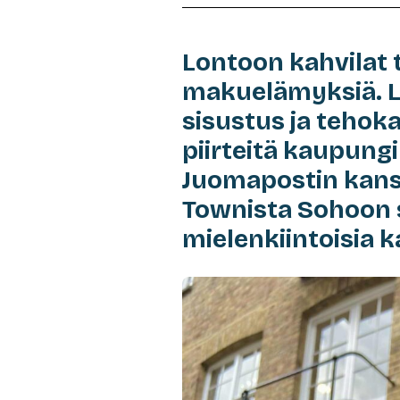
Lontoon kahvilat 
makuelämyksiä. La
sisustus ja tehoka
piirteitä kaupung
Juomapostin kans
Townista Sohoon 
mielenkiintoisia k