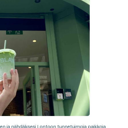
len ja nähdäksesi Lontoon tunnetuimpia paikkoja