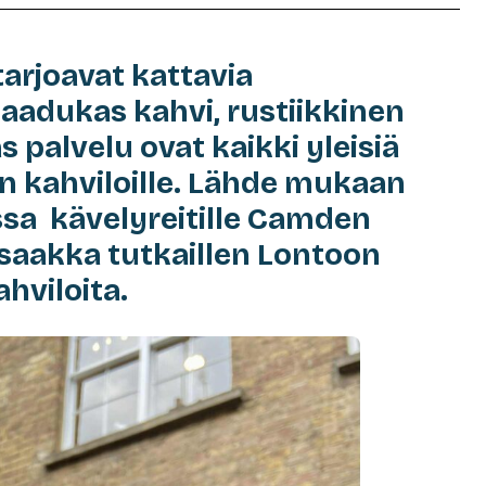
tarjoavat kattavia
adukas kahvi, rustiikkinen
s palvelu ovat kaikki yleisiä
in kahviloille. Lähde mukaan
sa kävelyreitille Camden
saakka tutkaillen Lontoon
ahviloita.