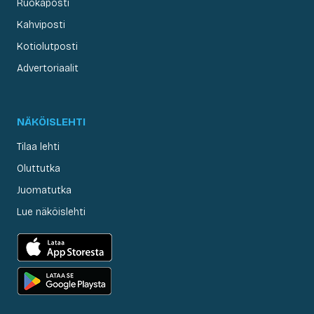
Ruokaposti
Kahviposti
Kotiolutposti
Advertoriaalit
NÄKÖISLEHTI
Tilaa lehti
Oluttutka
Juomatutka
Lue näköislehti