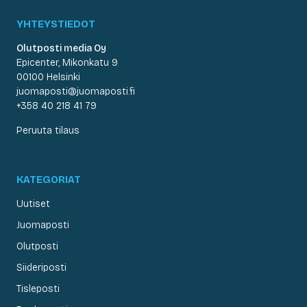
YHTEYSTIEDOT
Olutposti media Oy
Epicenter, Mikonkatu 9
00100 Helsinki
juomaposti@juomaposti.fi
+358 40 218 41 79
Peruuta tilaus
KATEGORIAT
Uutiset
Juomaposti
Olutposti
Siideriposti
Tisleposti