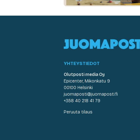
YHTEYSTIEDOT
Olutposti media Oy
Epicenter, Mikonkatu 9
00100 Helsinki
juomaposti@juomaposti.fi
+358 40 218 41 79
Peruuta tilaus