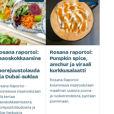
osana raportoi:
Rosana raportoi:
aaoskokkaamine
Pumpkin spice,
amchur ja viraali
uorejuustolauda
kurkkusalaatti
 ja Dubai-suklaa
Rosana Raportoi-
kolumnissa inspiroidutaan
sana Raportoi -
maailman uusista juoma-
osteessa inspiroidutaan
ja ruokatrendeistä, pyritään
llä kertaa
poimimaan...
aoskokkaamisesta,
orejuustolaudoista ja
bai-herkuista.