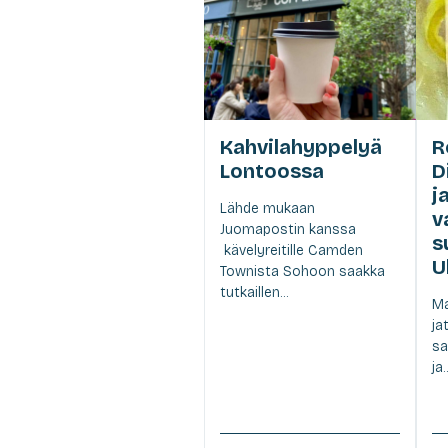
Kahvilahyppelyä
R
Lontoossa
D
j
Lähde mukaan
v
Juomapostin kanssa
s
kävelyreitille Camden
U
Townista Sohoon saakka
tutkaillen...
Ma
ja
sa
ja..