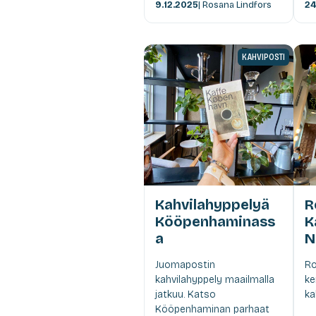
9.12.2025
| Rosana Lindfors
24
KAHVIPOSTI
Kahvilahyppelyä
R
Kööpenhaminass
K
a
N
Juomapostin
Ro
kahvilahyppely maailmalla
ke
jatkuu. Katso
ka
Kööpenhaminan parhaat