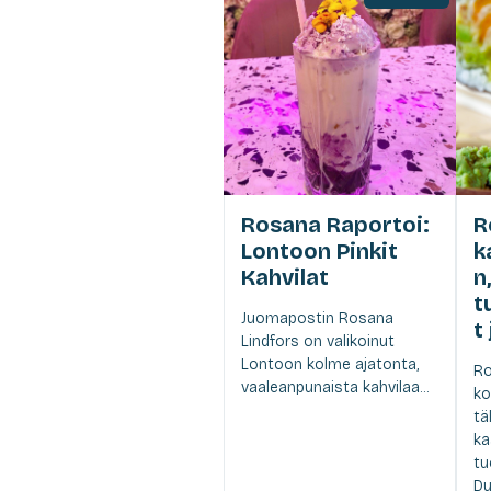
Rosana Raportoi:
R
Lontoon Pinkit
k
Kahvilat
n,
t
Juomapostin Rosana
t
Lindfors on valikoinut
Lontoon kolme ajatonta,
Ro
vaaleanpunaista kahvilaa...
ko
tä
ka
tu
Du