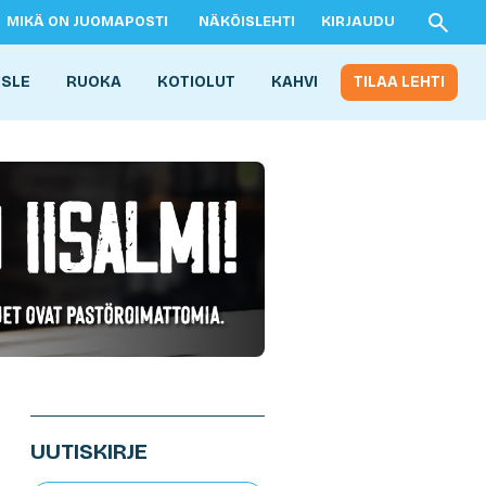
MIKÄ ON JUOMAPOSTI
NÄKÖISLEHTI
KIRJAUDU
ISLE
RUOKA
KOTIOLUT
KAHVI
TILAA LEHTI
UUTISKIRJE