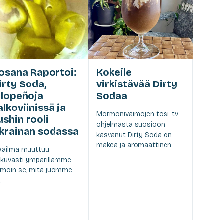
osana Raportoi:
Kokeile
irty Soda,
virkistävää Dirty
alopeñoja
Sodaa
alkoviinissä ja
Mormonivaimojen tosi-tv-
ushin rooli
ohjelmasta suosioon
krainan sodassa
kasvanut Dirty Soda on
makea ja aromaattinen...
ailma muuttuu
tkuvasti ympärillämme –
moin se, mitä juomme
.