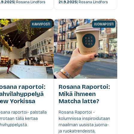
.9.2025
| Rosana Lindfors
21.9.2025
| Rosana Lindfors
KAHVIPOSTI
JUOMAPOSTI
osana raportoi:
Rosana Raportoi:
ahvilahyppelyä
Mikä ihmeen
ew Yorkissa
Matcha latte?
sana raportoi- palstalla
Rosana Raportoi -
rrotaan tällä kertaa
kolumnissa inspiroidutaan
hvihyppelystä.
maailman uusista juoma-
ja ruokatrendeistä,