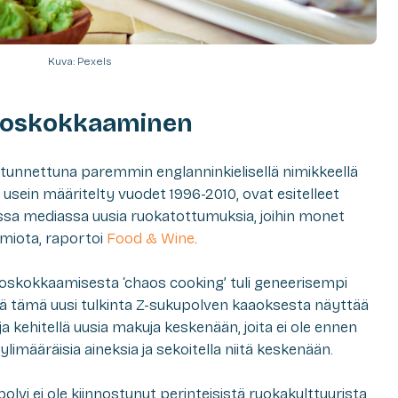
Kuva: Pexels
aaoskokkaaminen
 tunnettuna paremmin englanninkielisellä nimikkeellä
 usein määritelty vuodet 1996-2010, ovat esitelleet
ssa mediassa uusia ruokatottumuksia, joihin monet
omiota, raportoi
Food & Wine
.
aoskokkaamisesta ‘chaos cooking’ tuli geneerisempi
tä tämä uusi tulkinta Z-sukupolven kaaoksesta näyttää
ja kehitellä uusia makuja keskenään, joita ei ole ennen
 ylimääräisia aineksia ja sekoitella niitä keskenään.
olvi ei ole kiinnostunut perinteisistä ruokakulttuurista.