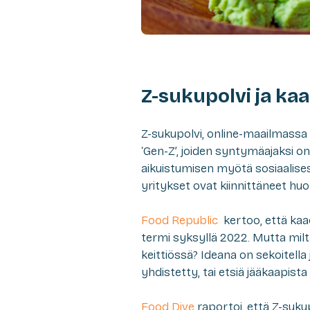
Z-sukupolvi ja k
Z-sukupolvi, online-maailmassa
‘Gen-Z’, joiden syntymäajaksi on
aikuistumisen myötä sosiaalise
yritykset ovat kiinnittäneet hu
Food Republic
kertoo, että ka
termi syksyllä 2022. Mutta mil
keittiössä? Ideana on sekoitella 
yhdistetty, tai etsiä jääkaapista
Food Dive
raportoi, että Z-sukup