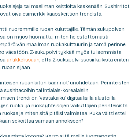
 ruokalajeja tai maailman keittiöitä keskenään. Sushirritot
 ovat oiva esimerkki kaaoskeittiön trendistä.
ntti nuoremmille ruoan kuluttajille. Tämän sukupolven
ssa on myös huomattu, miten he estottomasti
ympäröivän maailman ruokakulttuuriin ja tämä perinne
ko väestöön. Z-sukupolvi tykkää myös tulisemmista
ssa
artikkelissaan
, että Z-sukupolvi suosii kaikista eniten
 ruoan sijaan.
nteisen ruoanlaiton ‘säännöt’ unohdetaan. Perinteisten
 sushitacoihin tai intialais-korealaisiin
sen trendi on ‘vastakaiku’ digitaalisilla alustoilla
ettyjen ruoka -ja ruokayhteisöjen vaikuttajien perinteisistä
 ruokaa ja miten sitä pitäisi valmistaa. Kuka väitti ettei
oikaan sekoittaa samaan annokseen?
okkaamista kotona? Kerro siitä meille Juomapostin