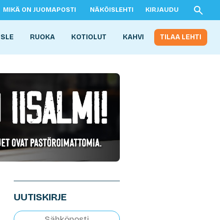
MIKÄ ON JUOMAPOSTI
NÄKÖISLEHTI
KIRJAUDU
ISLE
RUOKA
KOTIOLUT
KAHVI
TILAA LEHTI
UUTISKIRJE