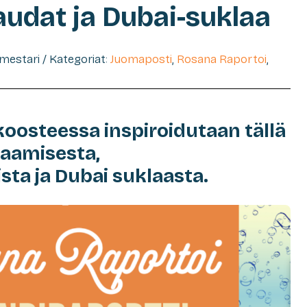
audat ja Dubai-suklaa
imestari / Kategoriat:
Juomaposti
,
Rosana Raportoi
,
koosteessa inspiroidutaan tällä
aamisesta,
sta ja Dubai suklaasta.