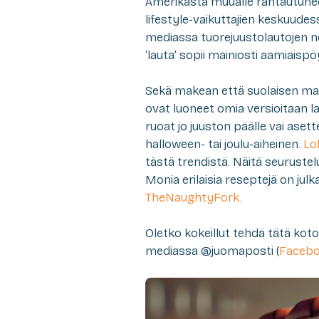
Amerikasta muualle rantautunee
lifestyle-vaikuttajien keskuudes
mediassa tuorejuustolautojen 
‘lauta’ sopii mainiosti aamiaispö
Sekä makean että suolaisen mak
ovat luoneet omia versioitaan l
ruoat jo juuston päälle vai asett
halloween- tai joulu-aiheinen.
Lo
tästä trendistä. Näitä seurustelut
Monia erilaisia reseptejä on jul
TheNaughtyFork
.
Oletko kokeillut tehdä tätä kot
mediassa @juomaposti (
Faceb