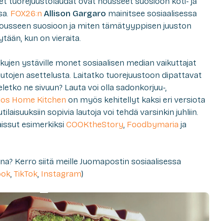
t tuorejuustolaudat ovat nousseet suosioon koti- ja
sa.
FOX26:n
Allison Gargaro
mainitsee sosiaalisessa
nousseen suosioon ja miten tämätyyppisen juuston
ytään, kun on vieraita.
ujen ystäville monet sosiaalisen median vaikuttajat
autojen asettelusta. Laitatko tuorejuustoon dipattavat
eletko ne sivuun? Lauta voi olla sadonkorjuu-,
los Home Kitchen
on myös kehitellyt kaksi eri versiota
ilaisuuksiin sopivia lautoja voi tehdä varsinkin juhliin.
kaissut esimerkiksi
COOKtheStory
,
Foodbymaria
ja
ona? Kerro siitä meille Juomapostin sosiaalisessa
ook
,
TikTok
,
Instagram
)