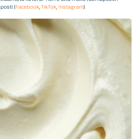
posti (
Facebook
,
TikTok
,
Instagram
)