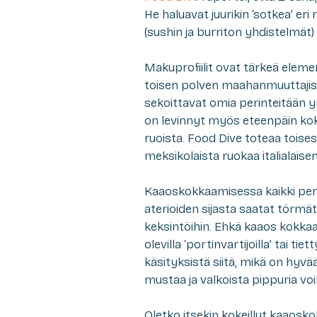
He haluavat juurikin ‘sotkea’ eri
(sushin ja burriton yhdistelmät)
Makuprofiilit ovat tärkeä eleme
toisen polven maahanmuuttaji
sekoittavat omia perinteitään 
on levinnyt myös eteenpäin ko
ruoista. Food Dive toteaa toise
meksikolaista ruokaa italialaisen
Kaaoskokkaamisessa kaikki peri
aterioiden sijasta saatat törmätä
keksintöihin. Ehkä kaaos kokkaami
olevilla ‘portinvartijoilla’ tai ti
käsityksistä siitä, mikä on hyvää
mustaa ja valkoista pippuria v
Oletko itsekin kokeillut kaaosk