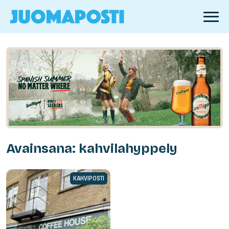
Avainsana: kahvilahyppely
KAHVIPOSTI