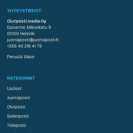
YHTEYSTIEDOT
Olutposti media Oy
Epicenter, Mikonkatu 9
00100 Helsinki
juomaposti@juomaposti.fi
+358 40 218 41 79
Peruuta tilaus
KATEGORIAT
Uutiset
Juomaposti
Olutposti
Siideriposti
Tisleposti