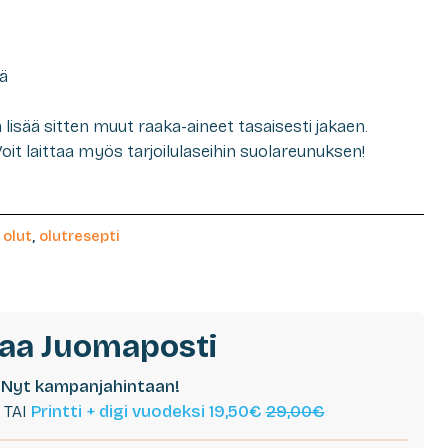
tä
 lisää sitten muut raaka-aineet tasaisesti jakaen.
Voit laittaa myös tarjoilulaseihin suolareunuksen!
,
olut
,
olutresepti
laa Juomaposti
Nyt kampanjahintaan!
TAI
Printti + digi vuodeksi 19,50€
29,00€