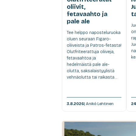
oliivit,
J
fetavaahto ja
t
pale ale
Ju
on
Tee helppo naposteluruoka
ra
oluen seuraan Figaro-
Ju
oliiveista ja Patros-fetasta!
na
Olutfriteerattuja oliiveja,
ke
fetavaahtoa ja
hedelmäistä pale ale-
olutta, saksalaistyylistä
vehnäolutta tai raikasta...
3.8.2026
| Anikó Lehtinen
24