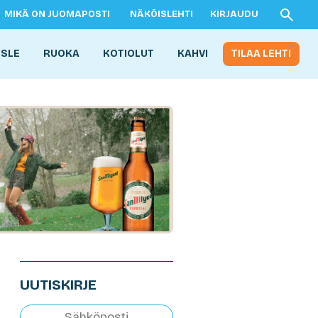
MIKÄ ON JUOMAPOSTI
NÄKÖISLEHTI
KIRJAUDU
ISLE
RUOKA
KOTIOLUT
KAHVI
TILAA LEHTI
UUTISKIRJE