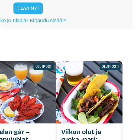
TILAA NYT
ko jo tilaaja? Kirjaudu sisään!
OLUTPOSTI
OLUTPOSTI
elan går –
Viikon olut ja
apujuhlat
ruoka -pari: