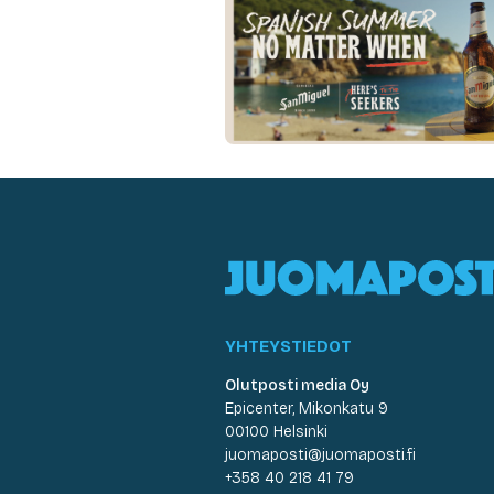
YHTEYSTIEDOT
Olutposti media Oy
Epicenter, Mikonkatu 9
00100 Helsinki
juomaposti@juomaposti.fi
+358 40 218 41 79