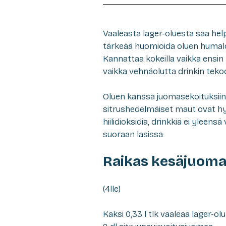
Vaaleasta lager-oluesta saa help
tärkeää huomioida oluen humaloin
Kannattaa kokeilla vaikka ensin 
vaikka vehnäolutta drinkin teko
Oluen kanssa juomasekoituksiin
sitrushedelmäiset maut ovat hyv
hiilidioksidia, drinkkiä ei yleen
suoraan lasissa.
Raikas kesäjuom
(4lle)
Kaksi 0,33 l tlk vaaleaa lager-ol