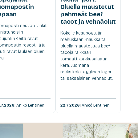
uomapostin
Oluella maustetut
apaan
pehmeät beef
tacot ja vehnäolut
omaposti neuvoo vinkit
nistuneisiin
Kokeile kesäpöytään
pujuhliin.Keitä ravut
mehukkaan maukkaita,
omapostin reseptillä ja
oluella maustettuja beef
uti ravut laulaen oluen
tacoja raikkaan
ra.
tomaattikurkkusalaatin
kera. Juomana
meksikolaistyylinen lager
tai saksalainen vehnäolut.
.7.2026
| Anikó Lehtinen
22.7.2026
| Anikó Lehtinen