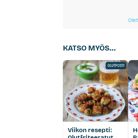
Olet
KATSO MYÖS...
OLUTPOSTI
Viikon resepti:
H
Olutfriteeratut
R