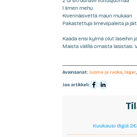
2 dl sitruunavirvoitusjuomaa
1 limen mehu
Kivennäisvettä maun mukaan
Pakastettuja limeviipaleita ja jäi
Kaada ensi kylmä olut laseihin ja
Maista välillä omasta lasistasi. 
Avainsanat:
Juoma ja ruoka
,
lager
Jaa artikkeli:
Ti
Kuukausi digiä 2€