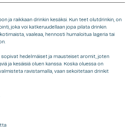
on ja raikkaan drinkin kesäksi. Kun teet olutdrinkin, on
ti, joka voi katkeruudellaan jopa pilata drinkin.
kotimaista, vaaleaa, hennosti humaloitua lageria tai
on.
 sopivat hedelmäiset ja mausteiset aromit, joten
iä ja kesäisiä oluen kanssa. Koska oluessa on
sä valmisteta ravistamalla, vaan sekoitetaan drinkit
a
utta