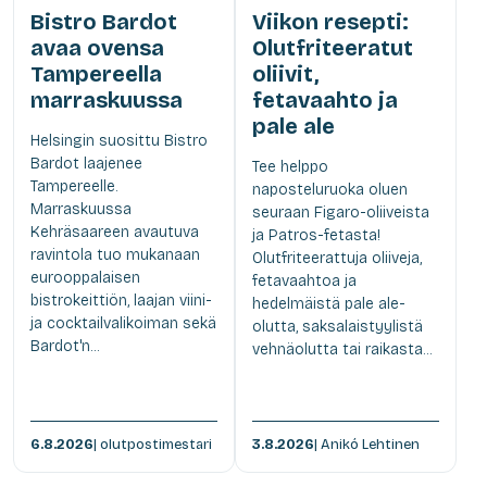
Bistro Bardot
Viikon resepti:
avaa ovensa
Olutfriteeratut
Tampereella
oliivit,
marraskuussa
fetavaahto ja
pale ale
Helsingin suosittu Bistro
Bardot laajenee
Tee helppo
Tampereelle.
naposteluruoka oluen
Marraskuussa
seuraan Figaro-oliiveista
Kehräsaareen avautuva
ja Patros-fetasta!
ravintola tuo mukanaan
Olutfriteerattuja oliiveja,
eurooppalaisen
fetavaahtoa ja
bistrokeittiön, laajan viini-
hedelmäistä pale ale-
ja cocktailvalikoiman sekä
olutta, saksalaistyylistä
Bardot'n...
vehnäolutta tai raikasta...
6.8.2026
| olutpostimestari
3.8.2026
| Anikó Lehtinen