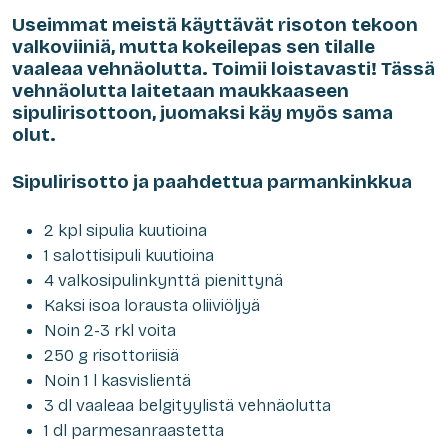
Useimmat meistä käyttävät risoton tekoon
valkoviiniä, mutta kokeilepas sen tilalle
vaaleaa vehnäolutta. Toimii loistavasti! Tässä
vehnäolutta laitetaan maukkaaseen
sipulirisottoon, juomaksi käy myös sama
olut.
Sipulirisotto ja paahdettua parmankinkkua
2 kpl sipulia kuutioina
1 salottisipuli kuutioina
4 valkosipulinkynttä pienittynä
Kaksi isoa lorausta oliiviöljyä
Noin 2-3 rkl voita
250 g risottoriisiä
Noin 1 l kasvislientä
3 dl vaaleaa belgityylistä vehnäolutta
1 dl parmesanraastetta