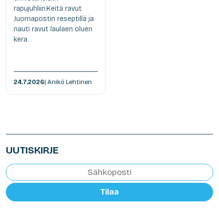
rapujuhliin.Keitä ravut
Juomapostin reseptillä ja
nauti ravut laulaen oluen
kera.
24.7.2026
| Anikó Lehtinen
UUTISKIRJE
Tilaa