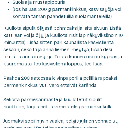
Suolaa ja mustapippuria
(Jos haluaa: 200 g parmankinkkua, kasvissyöjä voi
korvata tämän paahdetuilla suolamanteleilla)
Kuullota sipulit öljyssä pehmeäksi ja laita sivuun. Lisää
kattilaan voi ja öljy, ja kuullota riisit läpinäkyviksi(noin 10
minuuttia). Lisää sitten pari kauhallista kasvislientä
sekaan, sekoita ja anna liemen imeytyä, Lisää desi
olutta ja anna imeytyä. Toista kunnes riisi on kypsää ja
puuromaista. Jos kasvisliemi loppuu, tee lisää.
Paahda 200 asteessa leivinpaperilla pellillä rapeaksi
parmankinkkusiivut. Varo etteivät kärähdä!
Sekoita parmesanraaste ja kuullotetut sipulit
risottoon, tarjoa heti ja viimeistele parmankinkulla.
Juomaksi sopii hyvin vaalea, belgityylinen vehnäolut,