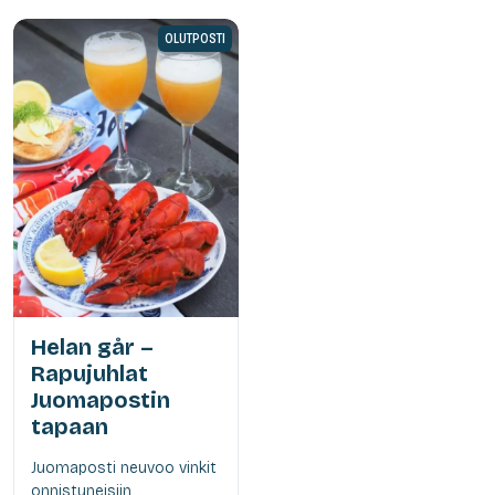
OLUTPOSTI
Helan går –
Rapujuhlat
Juomapostin
tapaan
Juomaposti neuvoo vinkit
onnistuneisiin