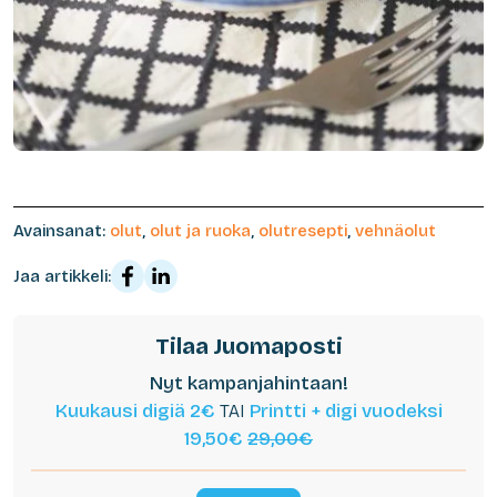
Avainsanat:
olut
,
olut ja ruoka
,
olutresepti
,
vehnäolut
Jaa artikkeli:
Tilaa Juomaposti
Nyt kampanjahintaan!
Kuukausi digiä 2€
TAI
Printti + digi vuodeksi
19,50€
29,00€