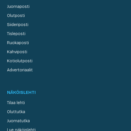
Juomaposti
Olutposti
Siideriposti
Tisleposti
Ruokaposti
Kahviposti
Kotiolutposti
Advertoriaalit
NÄKÖISLEHTI
Tilaa lehti
Oluttutka
Juomatutka
Lue näköislehti