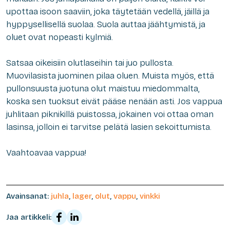
upottaa isoon saaviin, joka täytetään vedellä, jäillä ja
hyppysellisellä suolaa. Suola auttaa jäähtymistä, ja
oluet ovat nopeasti kylmiä.
Satsaa oikeisiin olutlaseihin tai juo pullosta.
Muovilasista juominen pilaa oluen. Muista myös, että
pullonsuusta juotuna olut maistuu miedommalta,
koska sen tuoksut eivät pääse nenään asti. Jos vappua
juhlitaan piknikillä puistossa, jokainen voi ottaa oman
lasinsa, jolloin ei tarvitse pelätä lasien sekoittumista.
Vaahtoavaa vappua!
Avainsanat:
juhla
,
lager
,
olut
,
vappu
,
vinkki
Jaa artikkeli: