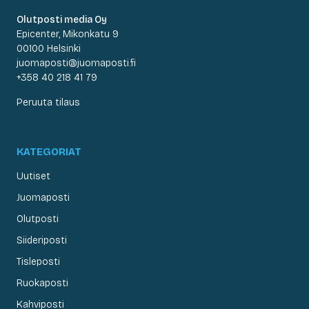
Olutposti media Oy
Epicenter, Mikonkatu 9
00100 Helsinki
juomaposti@juomaposti.fi
+358 40 218 41 79
Peruuta tilaus
KATEGORIAT
Uutiset
Juomaposti
Olutposti
Siideriposti
Tisleposti
Ruokaposti
Kahviposti