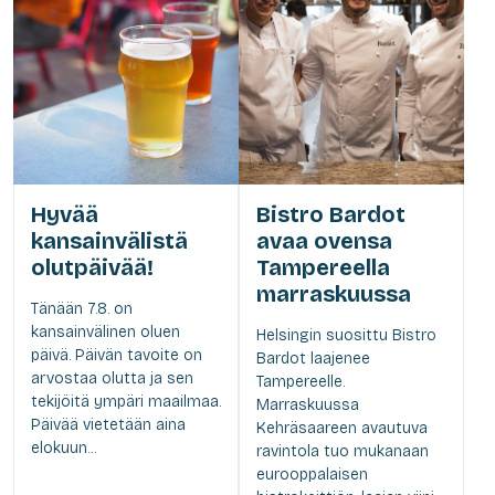
Hyvää
Bistro Bardot
kansainvälistä
avaa ovensa
olutpäivää!
Tampereella
marraskuussa
Tänään 7.8. on
kansainvälinen oluen
Helsingin suosittu Bistro
päivä. Päivän tavoite on
Bardot laajenee
arvostaa olutta ja sen
Tampereelle.
tekijöitä ympäri maailmaa.
Marraskuussa
Päivää vietetään aina
Kehräsaareen avautuva
elokuun...
ravintola tuo mukanaan
eurooppalaisen