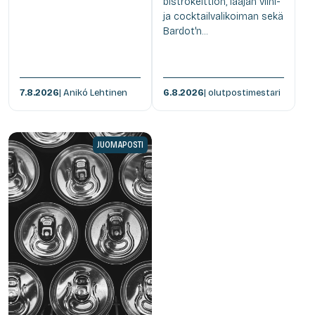
bistrokeittiön, laajan viini-
ja cocktailvalikoiman sekä
Bardot'n...
7.8.2026
| Anikó Lehtinen
6.8.2026
| olutpostimestari
JUOMAPOSTI