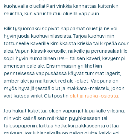
kuohuvalla oluella! Pari vinkkiä kannattaa kuitenkin
muistaa, kun varustautuu oluella vappuun.
Kilistysjuomaksi sopivat happamat oluet ja ne voi
hyvin juoda kuohuviinilaseista. Tarjoa kuohuviiniin
tottuneelle kaverille kirsikkaista kriekiä tai kirpeää sour
alea. Vapun klassikkoruoille, nakeille ja perunasalaatille
sopii hyvin humalainen IPA— tai sen kaveri, kevyempi
american pale ale. Ensimmäisiin grillihetkiin
perinteisessä vappusäässä käyvät tummat lagerit,
amber alet ja maltaiset red ale -oluet. Vappuna on
myös hyvä järjestää olut ja makkara -maistelu, johon
voit katsoa vinkit Olutpostin
olut ja ruoka -osiosta
.
Jos haluat kuljettaa oluen vapun juhlapaikalle viileänä,
niin voit kääriä sen märkään pyyhkeeseen tai
talouspaperiin, laittaa hetkeksi pakkaseen ja ottaa
mukaan. Jos juhlapaikalla on paljon oluita, kaikki voi