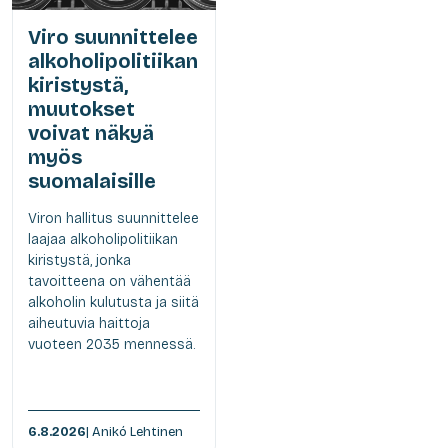
Viro suunnittelee
alkoholipolitiikan
kiristystä,
muutokset
voivat näkyä
myös
suomalaisille
Viron hallitus suunnittelee
laajaa alkoholipolitiikan
kiristystä, jonka
tavoitteena on vähentää
alkoholin kulutusta ja siitä
aiheutuvia haittoja
vuoteen 2035 mennessä.
6.8.2026
| Anikó Lehtinen