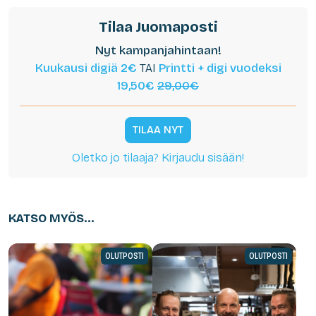
Tilaa Juomaposti
Nyt kampanjahintaan!
Kuukausi digiä 2€
TAI
Printti + digi vuodeksi
19,50€
29,00€
TILAA NYT
Oletko jo tilaaja? Kirjaudu sisään!
KATSO MYÖS...
OLUTPOSTI
OLUTPOSTI