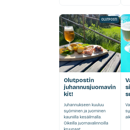
OLUTPOSTI
Olutpostin
V
juhannusjuomavin
s
kit!
s
Juhannukseen kuuluu
Va
syöminen ja juominen
sy
kauniilla kesäilmalla.
aik
Oikeilla juomavalinnoilla
kruunaat...