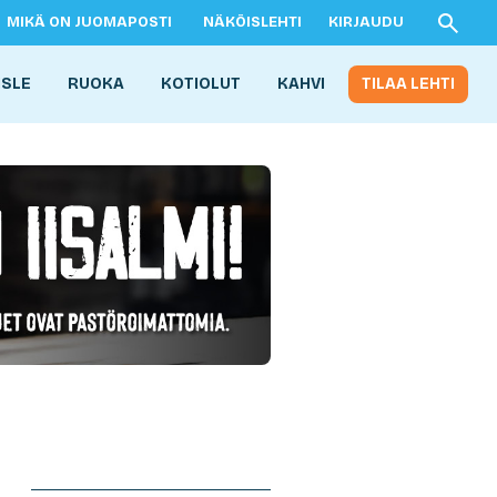
MIKÄ ON JUOMAPOSTI
NÄKÖISLEHTI
KIRJAUDU
ISLE
RUOKA
KOTIOLUT
KAHVI
TILAA LEHTI