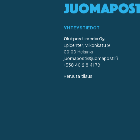
YHTEYSTIEDOT
Olutposti media Oy
Epicenter, Mikonkatu 9
00100 Helsinki
juomaposti@juomaposti.fi
+358 40 218 41 79
Peruuta tilaus