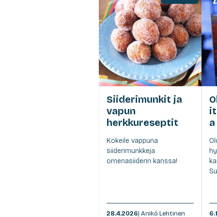
Siiderimunkit ja
O
vapun
i
herkkureseptit
a
Kokeile vappuna
Ol
siiderimunkkeja
hy
omenasiiderin kanssa!
ka
Su
28.4.2026
| Anikó Lehtinen
6.