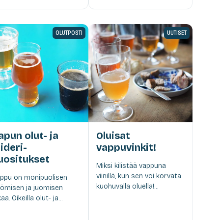
OLUTPOSTI
UUTISET
apun olut- ja
Oluisat
iideri-
vappuvinkit!
uositukset
Miksi kilistää vappuna
viinillä, kun sen voi korvata
ppu on monipuolisen
kuohuvalla oluella!...
ömisen ja juomisen
aa. Oikeilla olut- ja...