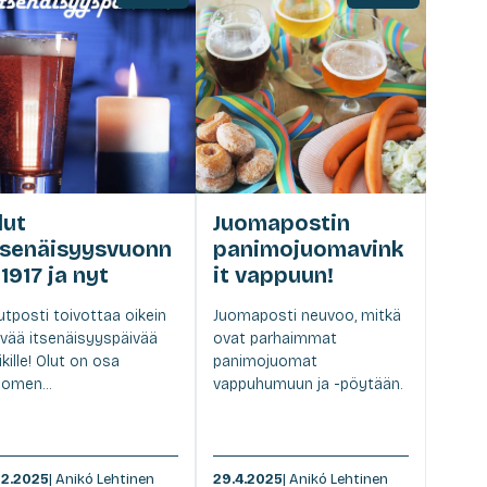
lut
Juomapostin
tsenäisyysvuonn
panimojuomavink
 1917 ja nyt
it vappuun!
utposti toivottaa oikein
Juomaposti neuvoo, mitkä
vää itsenäisyyspäivää
ovat parhaimmat
ikille! Olut on osa
panimojuomat
omen...
vappuhumuun ja -pöytään.
12.2025
| Anikó Lehtinen
29.4.2025
| Anikó Lehtinen