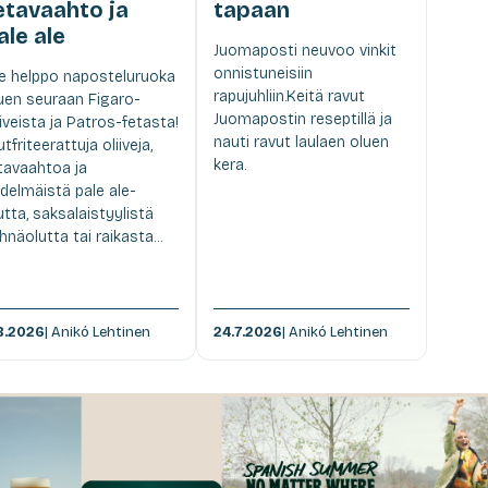
etavaahto ja
tapaan
ale ale
Juomaposti neuvoo vinkit
onnistuneisiin
e helppo naposteluruoka
rapujuhliin.Keitä ravut
uen seuraan Figaro-
Juomapostin reseptillä ja
iiveista ja Patros-fetasta!
nauti ravut laulaen oluen
utfriteerattuja oliiveja,
kera.
tavaahtoa ja
delmäistä pale ale-
utta, saksalaistyylistä
hnäolutta tai raikasta...
8.2026
| Anikó Lehtinen
24.7.2026
| Anikó Lehtinen