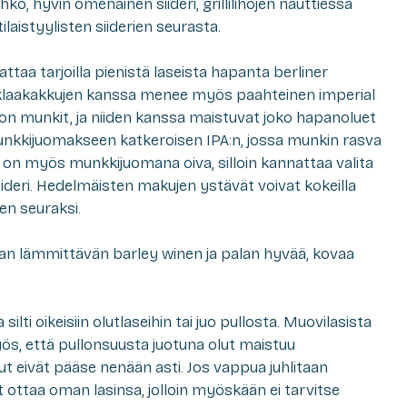
, hyvin omenainen siideri, grillilihojen nauttiessa
aistyylisten siiderien seurasta.
ttaa tarjoilla pienistä laseista hapanta berliner
suklaakakkujen kanssa menee myös paahteinen imperial
on munkit, ja niiden kanssa maistuvat joko hapanoluet
munkkijuomakseen katkeroisen IPA:n, jossa munkin rasva
ri on myös munkkijuomana oiva, silloin kannattaa valita
iideri. Hedelmäisten makujen ystävät voivat kokeilla
n seuraksi.
n lämmittävän barley winen ja palan hyvää, kovaa
ilti oikeisiin olutlaseihin tai juo pullosta. Muovilasista
ös, että pullonsuusta juotuna olut maistuu
 eivät pääse nenään asti. Jos vappua juhlitaan
it ottaa oman lasinsa, jolloin myöskään ei tarvitse