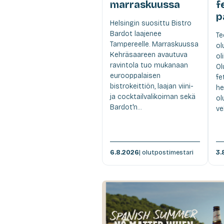
marraskuussa
f
p
Helsingin suosittu Bistro
Bardot laajenee
Te
Tampereelle. Marraskuussa
ol
Kehräsaareen avautuva
ol
ravintola tuo mukanaan
Ol
eurooppalaisen
fe
bistrokeittiön, laajan viini-
he
ja cocktailvalikoiman sekä
ol
Bardot'n...
ve
6.8.2026
| olutpostimestari
3.