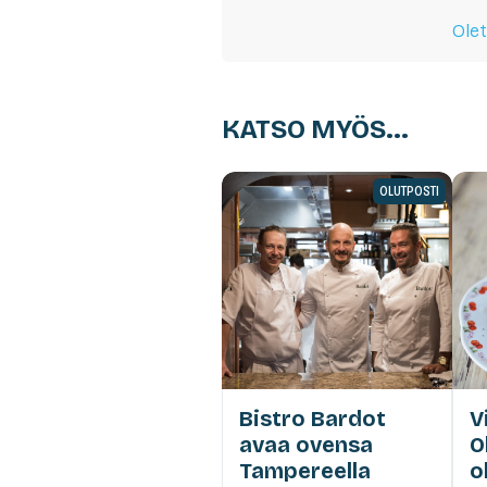
Olet
KATSO MYÖS...
OLUTPOSTI
Bistro Bardot
V
avaa ovensa
O
Tampereella
ol