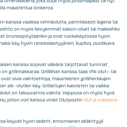
a omenasiideriä, joka sopii myös juhlamaljaksi tai nyt
illa maustettua lonkeroa.
ojen kanssa vaaleaa vehnäolutta, perinteisesti lageria tai
ihtoehto on myös kevyemmät saison-oluet tai makeahko
vat brunssipöytäänkin ja ovat ruokakäytössä hyvin
maksi käy hyvin ranskalaistyylinen, kupliva, puolikuiva
uksen kanssa sopivat viileänä tarjottavat tummat
la on grillimakkaraa. Grillilihan kanssa taas IPA-olut— tai
vat oivia vaihtoehtoja, mausteisten grilliherkkujen
ale -olutkin käy. Grillattujen kasvisten tai vaikka
hnäolut on takuuvarma valinta. Vappuna on myös hyvä
elu, johon voit katsoa vinkit Olutpostin
olut ja makkara -
sa käyvät hyvin siiderit, erinomainen siiderityyli