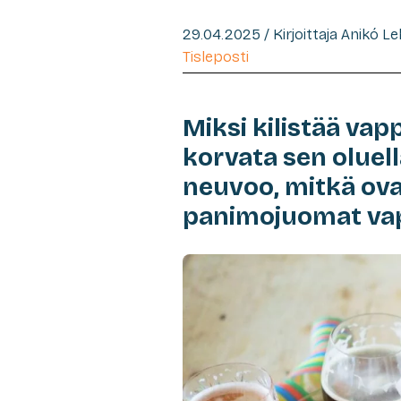
29.04.2025 / Kirjoittaja Anikó L
Tisleposti
Miksi kilistää vap
korvata sen oluell
neuvoo, mitkä ov
panimojuomat va