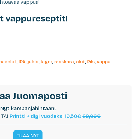
aahtoavaa vappua!
t vappureseptit!
panolut
,
IPA
,
juhla
,
lager
,
makkara
,
olut
,
Pils
,
vappu
laa Juomaposti
Nyt kampanjahintaan!
TAI
Printti + digi vuodeksi 19,50€
29,00€
TILAA NYT