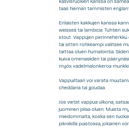
kasvisruokien kanssa on sameahko
taas hieman tammisten englantil
Erilaisten kakkujen kanssa kanna
weisseä tai lambicia. Tuhtien 
stout. Vappujen perinneherkku 
tai sitten rohkeampi valitsee 
taittaa oluen humalointia. Siide
kuiva omenasiideri tai päärynäs
myös vadelmalonkeroa munkkie
Vappuiltaan voi varata muutama
cheddaria tai goudaa.
Jos vietät vappua ulkona, satsaa s
juominen pilaa oluen. Muista my
miedommalta, koska sen tuoksut
piknikillä puistossa, jokainen vo