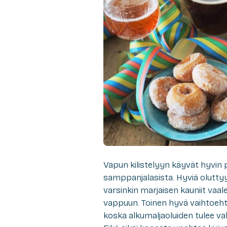
Vapun kilistelyyn käyvät hyvin p
samppanjalasista. Hyviä oluttyyle
varsinkin marjaisen kauniit vaale
vappuun. Toinen hyvä vaihtoehto 
koska alkumaljaoluiden tulee val