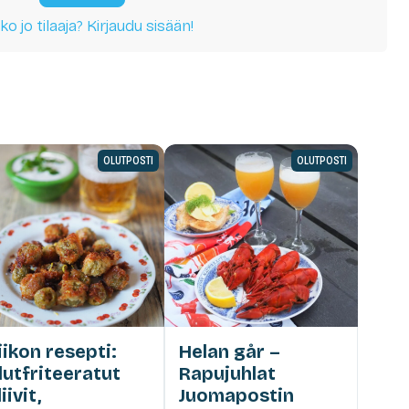
ko jo tilaaja? Kirjaudu sisään!
OLUTPOSTI
OLUTPOSTI
iikon resepti:
Helan går –
lutfriteeratut
Rapujuhlat
iivit,
Juomapostin