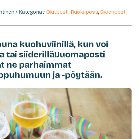
ehtinen / Kategoriat:
Olutposti
,
Ruokaposti
,
Siideriposti
,
puna kuohuviinillä, kun voi
a tai siiderillä!Juomaposti
at ne parhaimmat
ppuhumuun ja -pöytään.