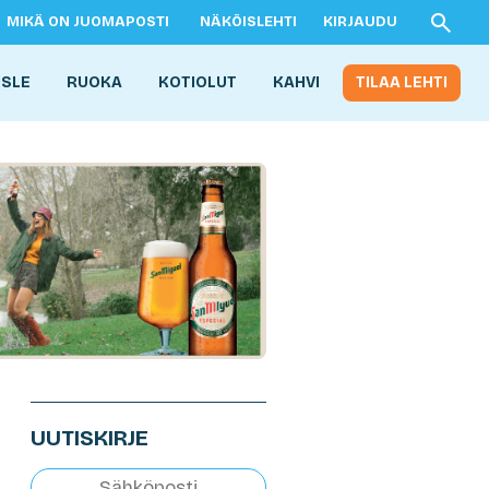
MIKÄ ON JUOMAPOSTI
NÄKÖISLEHTI
KIRJAUDU
ISLE
RUOKA
KOTIOLUT
KAHVI
TILAA LEHTI
UUTISKIRJE