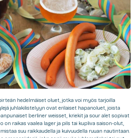
irteän hedelmäiset oluet, jotka voi myös tarjoilla
jä juhlakilistelyyn ovat erilaiset hapanoluet, joista
anpunaiset berliner weisset, kriekit ja sour alet sopivat
on raikas vaalea lager ja pils tai kupliva saison-olut,
mistaa suu raikkaudella ja kuivuudella ruuan nautintaan.