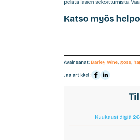
pelätä lasien sekoittumista. V
Katso myös helpo
Avainsanat:
Barley Wine
,
gose
,
ha
Jaa artikkeli:
Ti
Kuukausi digiä 2€