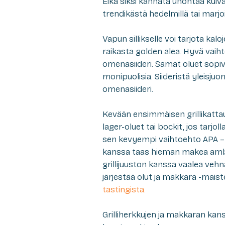
Eikä siksi kannata unohtaa kuiva
trendikästä hedelmillä tai marjo
Vapun sillikselle voi tarjota kal
raikasta golden alea. Hyvä va
omenasiideri. Samat oluet sopi
monipuolisia. Siideristä yleisjuo
omenasiideri.
Kevään ensimmäisen grillikatta
lager-oluet tai bockit, jos tarjol
sen kevyempi vaihtoehto APA – o
kanssa taas hieman makea amber 
grillijuuston kanssa vaalea ve
järjestää olut ja makkara -maist
tastingista.
Grilliherkkujen ja makkaran kans