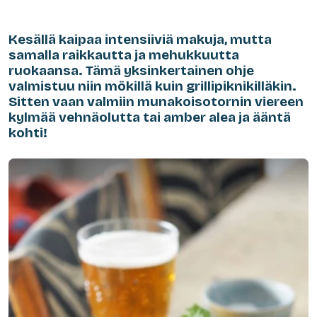
Kesällä kaipaa intensiiviä makuja, mutta
samalla raikkautta ja mehukkuutta
ruokaansa. Tämä yksinkertainen ohje
valmistuu niin mökillä kuin grillipiknikilläkin.
Sitten vaan valmiin munakoisotornin viereen
kylmää vehnäolutta tai amber alea ja ääntä
kohti!