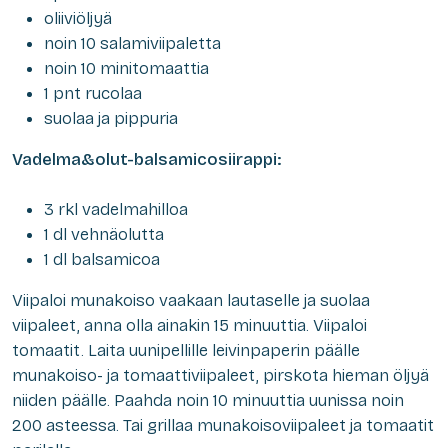
oliiviöljyä
noin 10 salamiviipaletta
noin 10 minitomaattia
1 pnt rucolaa
suolaa ja pippuria
Vadelma&olut-balsamicosiirappi:
3 rkl vadelmahilloa
1 dl vehnäolutta
1 dl balsamicoa
Viipaloi munakoiso vaakaan lautaselle ja suolaa
viipaleet, anna olla ainakin 15 minuuttia. Viipaloi
tomaatit. Laita uunipellille leivinpaperin päälle
munakoiso- ja tomaattiviipaleet, pirskota hieman öljyä
niiden päälle. Paahda noin 10 minuuttia uunissa noin
200 asteessa. Tai grillaa munakoisoviipaleet ja tomaatit