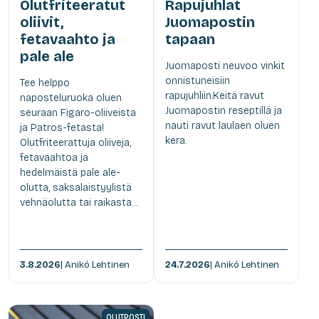
Olutfriteeratut
Rapujuhlat
oliivit,
Juomapostin
fetavaahto ja
tapaan
pale ale
Juomaposti neuvoo vinkit
onnistuneisiin
Tee helppo
rapujuhliin.Keitä ravut
naposteluruoka oluen
Juomapostin reseptillä ja
seuraan Figaro-oliiveista
nauti ravut laulaen oluen
ja Patros-fetasta!
kera.
Olutfriteerattuja oliiveja,
fetavaahtoa ja
hedelmäistä pale ale-
olutta, saksalaistyylistä
vehnäolutta tai raikasta...
3.8.2026
| Anikó Lehtinen
24.7.2026
| Anikó Lehtinen
OLUTPOSTI