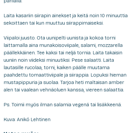
parilalla.
Laita kasariin siirapin ainekset ja keitä noin 10 minuuttia
sekoittaen tai kun muuttuu siirappimaiseksi.
Viipaloi juusto. Ota uunipelti uunista ja kokoa torni
laittamalla aina munakoisoviipale, salami, mozzarella
päällekkäinen. Tee kaksi tai neljä tornia. Laita takaisin
uuniin noin viideksi minuutiksi. Pese salaatti. Laita
lautasille rucolaa, torni, kaiken päälle muutama
paahdettu tomaattiviipale ja siirappia. Lopuksi hieman
mustapippuria ja suolaa. Tarjoa heti maltaisan amber
alen tai vaalean vehnäoluen kanssa, viereen salaattia.
Ps. Toimii myös ilman salamia vegenä tai lisäkkeenä.
Kuva: Anikó Lehtinen