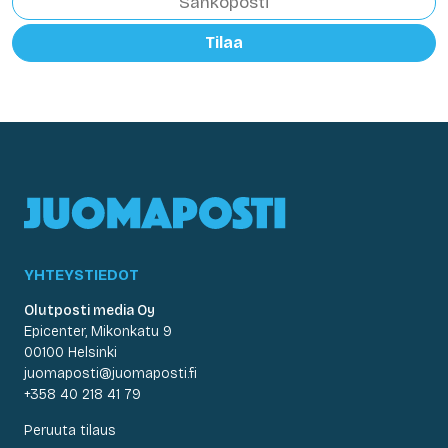
Tilaa
YHTEYSTIEDOT
Olutposti media Oy
Epicenter, Mikonkatu 9
00100 Helsinki
juomaposti@juomaposti.fi
+358 40 218 41 79
Peruuta tilaus