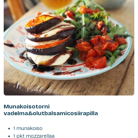
Munakoisotorni
vadelma&olutbalsamicosiirapilla
1 munakoiso
1 pkt mozzarellaa