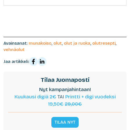
Avainsanat:
munakoiso
,
olut
,
olut ja ruoka
,
olutresepti
,
vehnäolut
Jaa artikkeli:
Tilaa Juomaposti
Nyt kampanjahintaan!
Kuukausi digiä 2€
TAI
Printti + digi vuodeksi
19,50€
29,00€
TILAA NYT