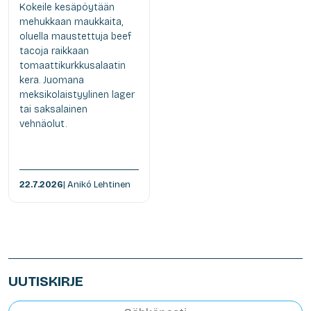
Kokeile kesäpöytään
mehukkaan maukkaita,
oluella maustettuja beef
tacoja raikkaan
tomaattikurkkusalaatin
kera. Juomana
meksikolaistyylinen lager
tai saksalainen
vehnäolut.
22.7.2026
| Anikó Lehtinen
UUTISKIRJE