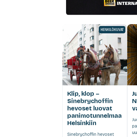
HENKILÖKUVAT
Klip, klop –
J
Sinebrychoffin
N
hevoset luovat
v
panimotunnelmaa
Ju
Helsinkiin
pa
uu
Sinebrychoffin hevoset