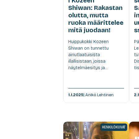
i Kozeen
s
Shiwan: Rakastan
S
olutta, mutta
i
ruoka määrittelee
u
mitä juodaan!
s
Huippukokki Kozeen
Pä
Shiwan on tunnettu
Le
ainutlaatuisista
tu
illallisistaan, joissa
Di
näytelmäesitys ja...
tis
1.1.2025
| Anikó Lehtinen
2.
HENKILÖKUVAT