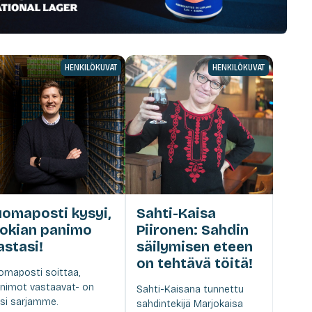
HENKILÖKUVAT
HENKILÖKUVAT
uomaposti kysyi,
Sahti-Kaisa
okian panimo
Piironen: Sahdin
astasi!
säilymisen eteen
on tehtävä töitä!
omaposti soittaa,
nimot vastaavat- on
Sahti-Kaisana tunnettu
si sarjamme.
sahdintekijä Marjokaisa