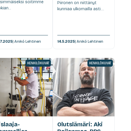
simmäiseksi soitimme
Piironen on niittänyt
kian...
kunniaa ulkomailla asti....
.7.2025
| Anikó Lehtinen
14.5.2025
| Anikó Lehtinen
HENKILÖKUVAT
HENKILÖKUVAT
islaaja-
Olutslämäri: Aki