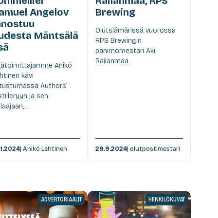
ommellier
Railanmaa, RPS
amuel Angelov
Brewing
nnostuu
Olutslämärissä vuorossa
udesta Mäntsälä
RPS Brewingin
sä
panimomestari Aki
Railanmaa.
ätoimittajamme Anikó
htinen kävi
tustumassa Authors´
stilleryyn ja sen
laajaan,...
11.2024
| Anikó Lehtinen
29.9.2024
| olutpostimestari
ADVERTORIAALIT
HENKILÖKUVAT