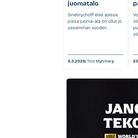
juomatalo
p
Sinebrychoff elää ajassa,
Vo
jossa juoma-ala on ollut jo
ol
useamman vuoden...
pu
ol
6.3.2026
| Titti Myhrberg
23