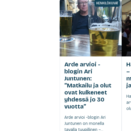
HENKILÖKUVAT
Arde arvioi -
H
blogin Ari
–
Juntunen:
m
“Matkailu ja olut
j
ovat kulkeneet
Ha
yhdessä jo 30
ar
vuotta”
olu
Arde arvioi -blogin Ari
Juntunen on monella
tavalla tyypillinen –...