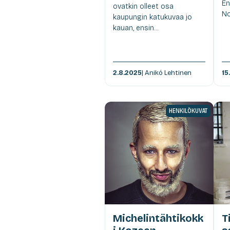
En
ovatkin olleet osa
No
kaupungin katukuvaa jo
kauan, ensin...
2.8.2025
| Anikó Lehtinen
15
HENKILÖKUVAT
Michelintähtikokk
T