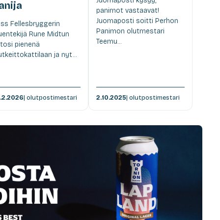
Juomaposti kysyy,
anija
panimot vastaavat!
Juomaposti soitti Perhon
ss Fellesbryggerin
Panimon olutmestari
uentekijä Rune Midtun
Teemu...
tosi pienenä
utkeittokattilaan ja nyt...
.2.2026
| olutpostimestari
2.10.2025
| olutpostimestari