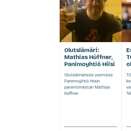
Olutslämäri:
E
Mathias Hüffner,
T
Panimoyhtiö Hiisi
o
Olutslämärissä vuorossa
TO
Panimoyhtiö Hiisin
ke
panimomestari Mathias
va
Hüffner.
Te