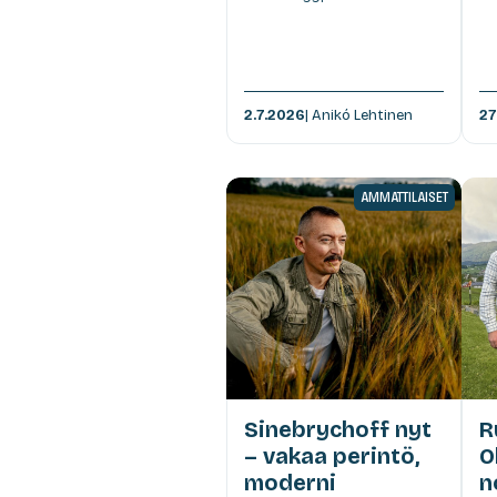
2.7.2026
| Anikó Lehtinen
27
AMMATTILAISET
Sinebrychoff nyt
R
– vakaa perintö,
O
moderni
n