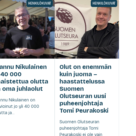
HENKILÖKUVAT
HENKILÖKUVAT
annu Nikulainen
Olut on enemmän
 40 000
kuin juoma –
aistettua olutta
haastattelussa
a oma juhlaolut
Suomen
Olutseuran uusi
nnu Nikulainen on
puheenjohtaja
vioinut jo yli 40 000
Tomi Peurakoski
tta ja...
Suomen Olutseuran
puheenjohtaja Tomi
Peurakoski ei ole vain