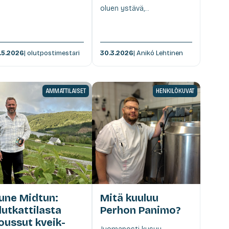
oluen ystävä,...
.5.2026
| olutpostimestari
30.3.2026
| Anikó Lehtinen
AMMATTILAISET
HENKILÖKUVAT
une Midtun:
Mitä kuuluu
lutkattilasta
Perhon Panimo?
oussut kveik-