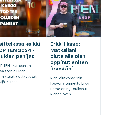
sittelyssä kaikki
Erkki Häme:
OP TEN 2024 -
Matkallani
luiden panijat
olutalalla olen
oppinut eniten
P TEN -kampanjan
itsestäni
säisten oluiden
lmistajat esittäytyvät
Pien-olutkonsernin
kijä & Teos...
kasvona tunnettu Erkki
Häme on nyt sulkenut
Pienen oven...