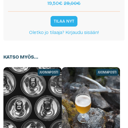
19,50€
29,00€
TILAA NYT
Oletko jo tilaaja? Kirjaudu sisään!
KATSO MYÖS...
JUOMAPOSTI
JUOMAPOSTI