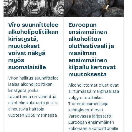
Viro suunnittelee
Euroopan
alkoholipolitiikan
ensimmäinen
kiristystä,
alkoholiton
muutokset
olutfestivaali ja
voivat näkyä
maailman
myös
ensimmäinen
suomalaisille
kilpailu kertovat
muutoksesta
Viron hallitus suunnittelee
laajaa alkoholipolitiikan
Alkoholittomat oluet ovat
kiristystä, jonka
siirtymässä marginaalista
tavoitteena on vähentää
volyymituotteiksi.
alkoholin kulutusta ja siitä
Tuoreita esimerkkejä
aiheutuvia haittoja
kehityksestä ovat
vuoteen 2035 mennessä.
Varsovassa järjestetty
Euroopan ensimmäinen
kokonaan alkoholittomille