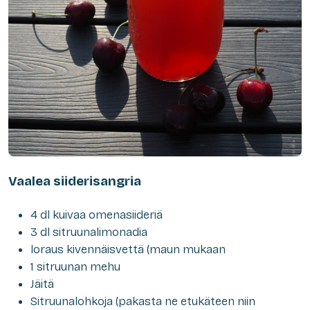
Vaalea siiderisangria
4 dl kuivaa omenasiideriä
3 dl sitruunalimonadia
loraus kivennäisvettä (maun mukaan
1 sitruunan mehu
Jäitä
Sitruunalohkoja (pakasta ne etukäteen niin