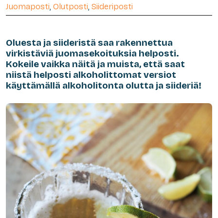
Juomaposti
,
Olutposti
,
Siideriposti
Oluesta ja siideristä saa rakennettua
virkistäviä juomasekoituksia helposti.
Kokeile vaikka näitä ja muista, että saat
niistä helposti alkoholittomat versiot
käyttämällä alkoholitonta olutta ja siideriä!