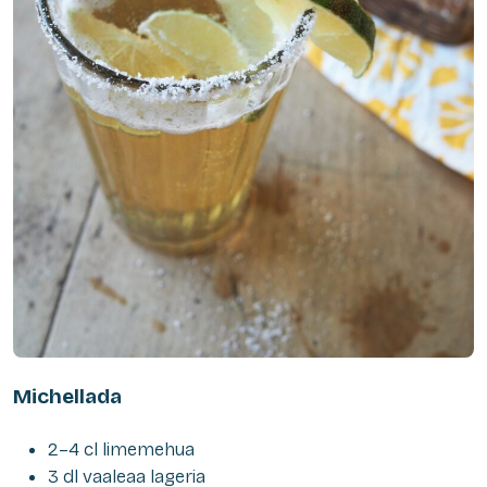
Michellada
2–4 cl limemehua
3 dl vaaleaa lageria