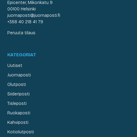
Epicenter, Mikonkatu 9
00100 Helsinki
juomaposti@juomaposti.fi
+358 40 218 41 79
Peruuta tilaus
KATEGORIAT
Uutiset
Juomaposti
Olutposti
Siideriposti
Tisleposti
Ruokaposti
Kahviposti
Kotiolutposti