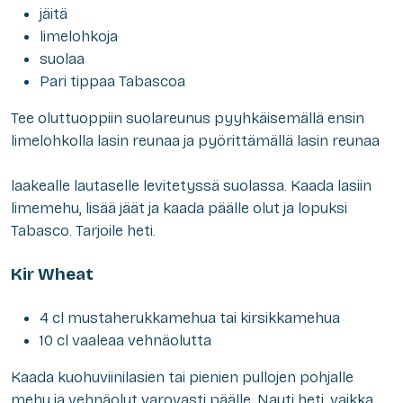
jäitä
limelohkoja
suolaa
Pari tippaa Tabascoa
Tee oluttuoppiin suolareunus pyyhkäisemällä ensin
limelohkolla lasin reunaa ja pyörittämällä lasin reunaa
laakealle lautaselle levitetyssä suolassa. Kaada lasiin
limemehu, lisää jäät ja kaada päälle olut ja lopuksi
Tabasco. Tarjoile heti.
Kir Wheat
4 cl mustaherukkamehua tai kirsikkamehua
10 cl vaaleaa vehnäolutta
Kaada kuohuviinilasien tai pienien pullojen pohjalle
mehu ja vehnäolut varovasti päälle. Nauti heti, vaikka