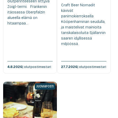
olutperinteeseen liittyvä
Craft Beer Nomadit
Zoigl-termi. Frankenin
kävivät
itäosassa Oberpfalzin
panimokierroksella
alueella elämä on
Kööpenhaminan seudulla,
hitaampaa...
ja maistelivat mainioita
tanskalaisoluita Själlannin
saaren idyllisessä
miljöössä.
4.8.2026
| olutpostimestari
27.7.2026
| olutpostimestari
JUOMAPOSTI