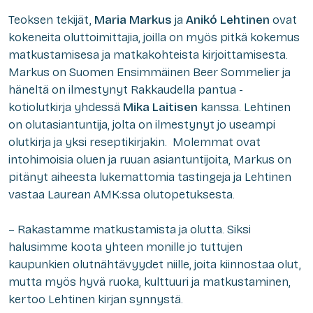
Teoksen tekijät,
Maria Markus
ja
Anikó Lehtinen
ovat
kokeneita oluttoimittajia, joilla on myös pitkä kokemus
matkustamisesa ja matkakohteista kirjoittamisesta.
Markus on Suomen Ensimmäinen Beer Sommelier ja
häneltä on ilmestynyt Rakkaudella pantua -
kotiolutkirja yhdessä
Mika Laitisen
kanssa. Lehtinen
on olutasiantuntija, jolta on ilmestynyt jo useampi
olutkirja ja yksi reseptikirjakin. Molemmat ovat
intohimoisia oluen ja ruuan asiantuntijoita, Markus on
pitänyt aiheesta lukemattomia tastingeja ja Lehtinen
vastaa Laurean AMK:ssa olutopetuksesta.
– Rakastamme matkustamista ja olutta. Siksi
halusimme koota yhteen monille jo tuttujen
kaupunkien olutnähtävyydet niille, joita kiinnostaa olut,
mutta myös hyvä ruoka, kulttuuri ja matkustaminen,
kertoo Lehtinen kirjan synnystä.