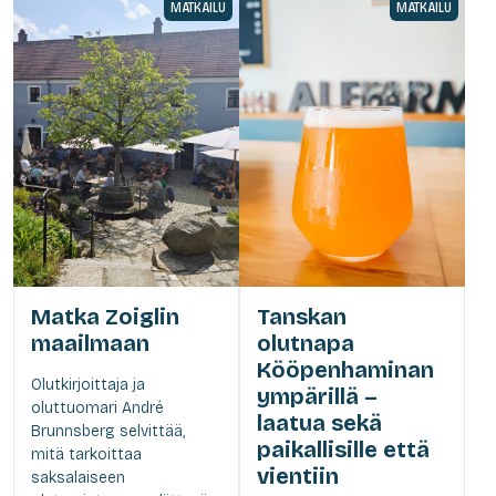
MATKAILU
MATKAILU
Matka Zoiglin
Tanskan
maailmaan
olutnapa
Kööpenhaminan
Olutkirjoittaja ja
ympärillä –
oluttuomari André
laatua sekä
Brunnsberg selvittää,
paikallisille että
mitä tarkoittaa
vientiin
saksalaiseen