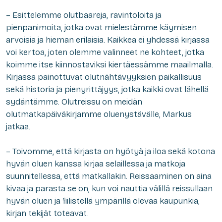
– Esittelemme olutbaareja, ravintoloita ja
pienpanimoita, jotka ovat mielestämme käymisen
arvoisia ja hieman erilaisia. Kaikkea ei yhdessä kirjassa
voi kertoa, joten olemme valinneet ne kohteet, jotka
koimme itse kiinnostaviksi kiertäessämme maailmalla.
Kirjassa painottuvat olutnähtävyyksien paikallisuus
sekä historia ja pienyrittäjyys, jotka kaikki ovat lähellä
sydäntämme. Olutreissu on meidän
olutmatkapäiväkirjamme oluenystävälle, Markus
jatkaa.
– Toivomme, että kirjasta on hyötyä ja iloa sekä kotona
hyvän oluen kanssa kirjaa selaillessa ja matkoja
suunnitellessa, että matkallakin. Reissaaminen on aina
kivaa ja parasta se on, kun voi nauttia välillä reissullaan
hyvän oluen ja fiilistellä ympärillä olevaa kaupunkia,
kirjan tekijät toteavat.