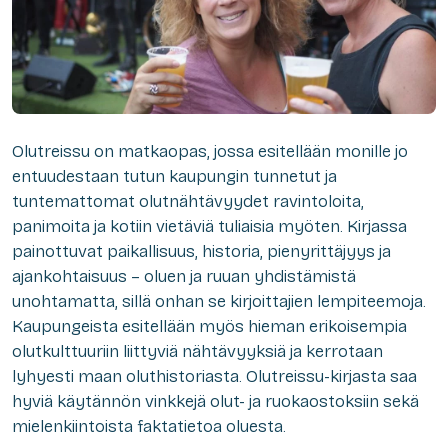
Olutreissu on matkaopas, jossa esitellään monille jo
entuudestaan tutun kaupungin tunnetut ja
tuntemattomat olutnähtävyydet ravintoloita,
panimoita ja kotiin vietäviä tuliaisia myöten. Kirjassa
painottuvat paikallisuus, historia, pienyrittäjyys ja
ajankohtaisuus – oluen ja ruuan yhdistämistä
unohtamatta, sillä onhan se kirjoittajien lempiteemoja.
Kaupungeista esitellään myös hieman erikoisempia
olutkulttuuriin liittyviä nähtävyyksiä ja kerrotaan
lyhyesti maan oluthistoriasta. Olutreissu-kirjasta saa
hyviä käytännön vinkkejä olut- ja ruokaostoksiin sekä
mielenkiintoista faktatietoa oluesta.