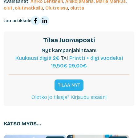
Avainsanat:
Anikó Lehtinen
,
AnikojaMaria
,
Maria Markus
,
olut
,
olutmatkailu
,
Olutreissu
,
olutta
Jaa artikkeli:
Tilaa Juomaposti
Nyt kampanjahintaan!
Kuukausi digiä 2€
TAI
Printti + digi vuodeksi
19,50€
29,00€
TILAA NYT
Oletko jo tilaaja? Kirjaudu sisään!
KATSO MYÖS...