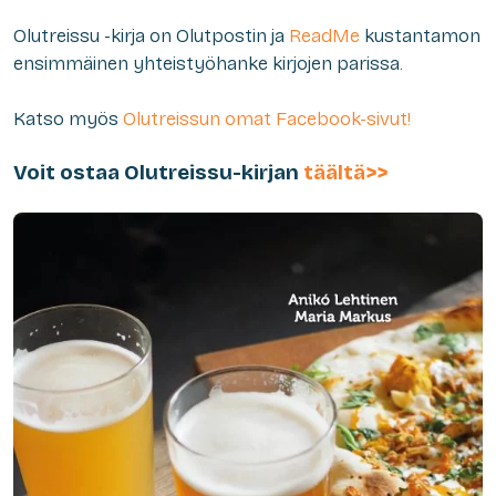
Olutreissu -kirja on Olutpostin ja
ReadMe
kustantamon
ensimmäinen yhteistyöhanke kirjojen parissa.
Katso myös
Olutreissun omat Facebook-sivut!
Voit ostaa Olutreissu-kirjan
täältä>>