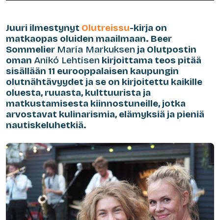
Juuri ilmestynyt
Olutreissu
-kirja on
matkaopas oluiden maailmaan. Beer
Sommelier
Maria Markuksen
ja Olutpostin
oman
Anikó Lehtisen
kirjoittama teos pitää
sisällään 11 eurooppalaisen kaupungin
olutnähtävyydet ja se on kirjoitettu kaikille
oluesta, ruuasta, kulttuurista ja
matkustamisesta kiinnostuneille, jotka
arvostavat kulinarismia, elämyksiä ja pieniä
nautiskeluhetkiä.