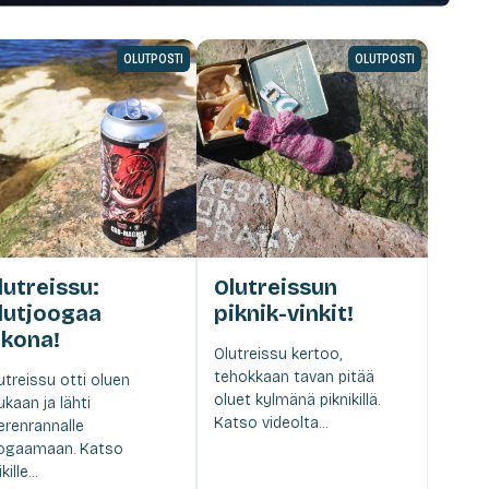
OLUTPOSTI
OLUTPOSTI
lutreissu:
Olutreissun
lutjoogaa
piknik-vinkit!
lkona!
Olutreissu kertoo,
tehokkaan tavan pitää
utreissu otti oluen
oluet kylmänä piknikillä.
kaan ja lähti
Katso videolta...
renrannalle
ogaamaan. Katso
kille...