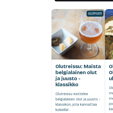
OLUTPOSTI
Olutreissu: Maista
O
belgialainen olut
O
ja juusto -
u
klassikko
Ol
mu
Olutreissu esittelee
me
belgialaisen olut ja juusto -
jo
klassikon, jota kannattaa
kai
kokeilla!...