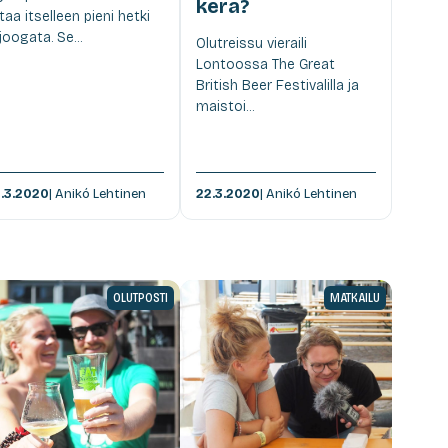
kera?
taa itselleen pieni hetki
 joogata. Se...
Olutreissu vieraili
Lontoossa The Great
British Beer Festivalilla ja
maistoi...
.3.2020
| Anikó Lehtinen
22.3.2020
| Anikó Lehtinen
OLUTPOSTI
MATKAILU