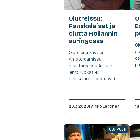
Olutreissu:
O
Ranskalaiset ja
E
olutta Hollannin
p
auringossa
Ol
as
Oluteissu käväisi
es
Amsterdamissa
pa
maistamassa Anikon
lempiruokaa eli
ranskalaisia, jotka ovat...
20.3.2020
| Anikó Lehtinen
16
OLUTPOSTI