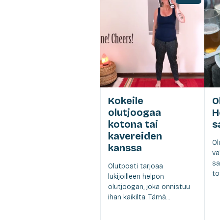
Kokeile
O
olutjoogaa
H
kotona tai
s
kavereiden
Ol
kanssa
va
sa
Olutposti tarjoaa
to
lukijoilleen helpon
olutjoogan, joka onnistuu
ihan kaikilta. Tämä...