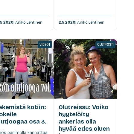
.5.2020
| Anikó Lehtinen
2.5.2020
| Anikó Lehtinen
VIDEOT
OLUTPOSTI
ekemistä kotiin:
Olutreissu: Voiko
okeile
hyytelöity
lutjoogaa osa 3.
ankerias olla
hyvää edes oluen
ös panimolla kannattaa