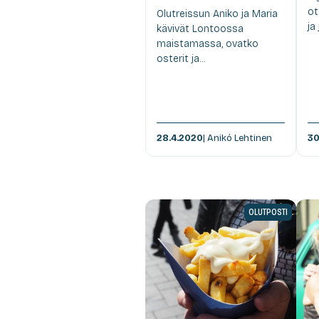
ot
Olutreissun Aniko ja Maria
ja
kävivät Lontoossa
maistamassa, ovatko
osterit ja...
28.4.2020
| Anikó Lehtinen
30
OLUTPOSTI