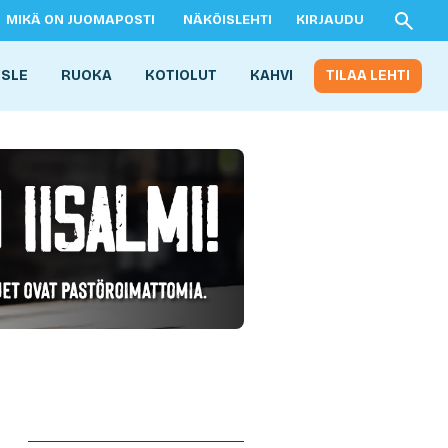
MIKÄ ON JUOMAPOSTI
NÄKÖISLEHTI
KIRJAUDU
ISLE
RUOKA
KOTIOLUT
KAHVI
TILAA LEHTI