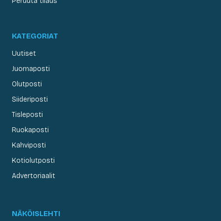
Peruuta tilaus
KATEGORIAT
Uutiset
Juomaposti
Olutposti
Siideriposti
Tisleposti
Ruokaposti
Kahviposti
Kotiolutposti
Advertoriaalit
NÄKÖISLEHTI