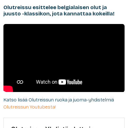
Olutreissu esittelee belgialaisen olut ja
juusto -klassikon, jota kannattaa kokeilla!
Katso lisää Olutreissun ruoka ja juoma-yhdistelmiä
Olutreissun Youtubesta!