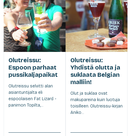
Olutreissu:
Olutreissu:
Espoon parhaat
Yhdistä olutta ja
pussikaljapaikat
suklaata Belgian
malliin!
Olutreissu selvitti alan
asiantuntijalta eli
Olut ja suklaa ovat
espoolaisen Fat Lizard -
makupareina kuin luotuja
panimon Topilta,...
toisilleen. Olutreissu-kirjan
Aniko...