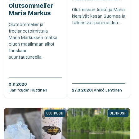
Olutsommelier
Olutreissun Anikó ja Maria
Maria Markus
kiersivät kesän Suomea ja
tallensivat panimoiden...
Olutsommelier ja
freelancetoimittaja
Maria Markuksen matka
oluen maailmaan alkoi
Tanskaan
suuntautuneella...
9.11.2020
| Jari "cyde" Hyttinen
27.9.2020
| Anikó Lehtinen
OLUTPOSTI
OLUTPOSTI