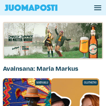
Avainsana: Maria Markus
MATKAILU
OLUTHETKI