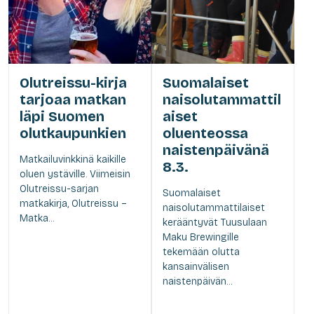
Olutreissu-kirja
Suomalaiset
tarjoaa matkan
naisolutammattil
läpi Suomen
aiset
olutkaupunkien
oluenteossa
naistenpäivänä
Matkailuvinkkinä kaikille
8.3.
oluen ystäville. Viimeisin
Olutreissu-sarjan
Suomalaiset
matkakirja, Olutreissu –
naisolutammattilaiset
Matka...
kerääntyvät Tuusulaan
Maku Brewingille
tekemään olutta
kansainvälisen
naistenpäivän...