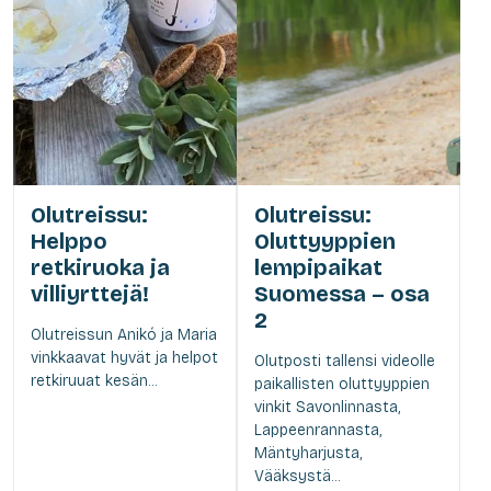
Olutreissu:
Olutreissu:
Helppo
Oluttyyppien
retkiruoka ja
lempipaikat
villiyrttejä!
Suomessa – osa
2
Olutreissun Anikó ja Maria
vinkkaavat hyvät ja helpot
Olutposti tallensi videolle
retkiruuat kesän...
paikallisten oluttyyppien
vinkit Savonlinnasta,
Lappeenrannasta,
Mäntyharjusta,
Vääksystä...