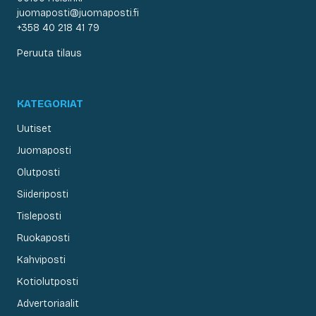
juomaposti@juomaposti.fi
+358 40 218 41 79
Peruuta tilaus
KATEGORIAT
Uutiset
Juomaposti
Olutposti
Siideriposti
Tisleposti
Ruokaposti
Kahviposti
Kotiolutposti
Advertoriaalit