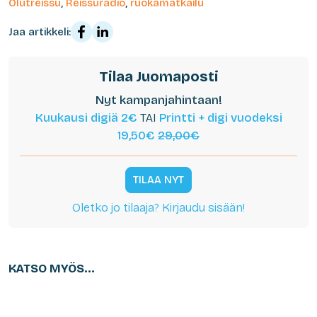
Olutreissu
,
Reissuradio
,
ruokamatkailu
Jaa artikkeli:
Tilaa Juomaposti
Nyt kampanjahintaan!
Kuukausi digiä 2€
TAI
Printti + digi vuodeksi
19,50€
29,00€
TILAA NYT
Oletko jo tilaaja? Kirjaudu sisään!
KATSO MYÖS...