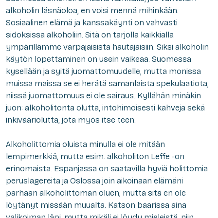
alkoholin läsnäoloa, en voisi mennä mihinkään.
Sosiaalinen elämä ja kanssakäynti on vahvasti
sidoksissa alkoholiin. Sitä on tarjolla kaikkialla
ympärillämme varpajaisista hautajaisiin. Siksi alkoholin
käytön lopettaminen on usein vaikeaa. Suomessa
kysellään ja syitä juomattomuudelle, mutta monissa
muissa maissa se ei herätä samanlaista spekulaatiota,
niissä juomattomuus ei ole sairaus. Kyllähän minäkin
juon: alkoholitonta olutta, intohimoisesti kahveja sekä
inkivääriolutta, jota myös itse teen.
Alkoholittomia oluista minulla ei ole mitään
lempimerkkiä, mutta esim. alkoholiton Leffe -on
erinomaista. Espanjassa on saatavilla hyviä holittomia
peruslagereita ja Oslossa join aikoinaan elämäni
parhaan alkoholittoman oluen, mutta sitä en ole
löytänyt missään muualta. Katson baarissa aina
valikoiman läpi, mutta mikäli ei löydy mieleistä, niin