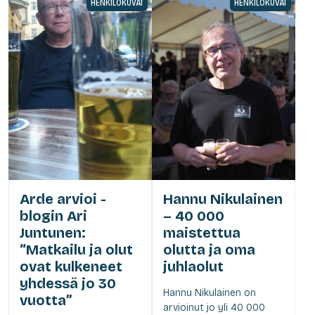
HENKILÖKUVAT
HENKILÖKUVAT
Arde arvioi -
Hannu Nikulainen
blogin Ari
– 40 000
Juntunen:
maistettua
“Matkailu ja olut
olutta ja oma
ovat kulkeneet
juhlaolut
yhdessä jo 30
Hannu Nikulainen on
vuotta”
arvioinut jo yli 40 000