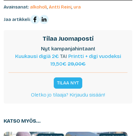
Avainsanat:
alkoholi
,
Antti Reini
,
ura
Jaa artikkeli:
Tilaa Juomaposti
Nyt kampanjahintaan!
Kuukausi digiä 2€
TAI
Printti + digi vuodeksi
19,50€
29,00€
TILAA NYT
Oletko jo tilaaja? Kirjaudu sisään!
KATSO MYÖS...