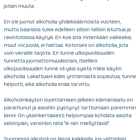
jotain muuta.
En ole juonut alkoholia yhdeksääntoista vuoteen,
mutta baarissa tulee edelleen silloin tällöin istuttua ja
ravintoloissa käytyä. En koe sitä mitenkään vaikeaksi,
muut voi juoda, ei haittaa. Kotonani on alkoholia, jota
voin vieraille tarjota. En tunne ulkopuolisuuden
tunnetta juomattomuudestani, itselleni
ulkopuolisuuden tunne oli yksi syistä miksi käytin
alkoholia. Lakattuani edes yrittämästä sopeutua, tunne
helpotti, eikä alkoholia enää tarvittu.
Alkoholinkäytön lopettamisen jälkeen elämänlaatu on
parantunut ja asioihin pystynyt tarttumaan paremmin
kiinni. On yksinkertaisesti helpompaa kohdata asioita
selvinpäin, varsinkin niitä ”ei niin miellyttäviä”.
Suomessa alkoholi on läsnä kaikkialla, jos välttelisin