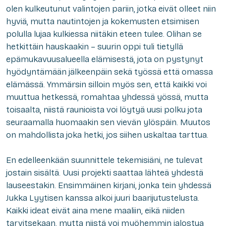
olen kulkeutunut valintojen pariin, jotka eivät olleet niin
hyviä, mutta nautintojen ja kokemusten etsimisen
polulla lujaa kulkiessa niitäkin eteen tulee. Olihan se
hetkittäin hauskaakin – suurin oppi tuli tietyllä
epämukavuusalueella elämisestä, jota on pystynyt
hyödyntämään jälkeenpäin sekä työssä että omassa
elämässä. Ymmärsin silloin myös sen, että kaikki voi
muuttua hetkessä, romahtaa yhdessä yössä, mutta
toisaalta, niistä raunioista voi löytyä uusi polku jota
seuraamalla huomaakin sen vievän ylöspäin. Muutos
on mahdollista joka hetki, jos siihen uskaltaa tarttua.
En edelleenkään suunnittele tekemisiäni, ne tulevat
jostain sisältä. Uusi projekti saattaa lähteä yhdestä
lauseestakin. Ensimmäinen kirjani, jonka tein yhdessä
Jukka Lyytisen kanssa alkoi juuri baarijutustelusta.
Kaikki ideat eivät aina mene maaliin, eikä niiden
tarvitsekaan, mutta niistä voi myöhemmin jalostua