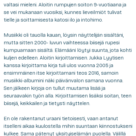
valtasi mieleni. Aloitin rumpujen soiton 9-vuotiaana ja
se vei mukanaan vuosiksi, kunnes lieveilmiöt tulivat
tielle ja soittamisesta katosi ilo ja intohimo.
Musiikki oli tauolla kauan, löysin näyttelijän sisältäni,
mutta sitten 2000- luvun vaihteessa biisejä rupesi
kumpuamaan sisältä. Elämääni löytyi suunta, jota kohti
kuljen edelleen. Aloitin kirjoittamisen. Jukka Lyytisen
kanssa kirjoittama kirja tuli ulos vuonna 2005 ja
ensimmäinen itse kirjoittamani teos 2016, samoin
musiikki-albumini näki päivänvalon samana vuonna.
Sen jälkeen kirjoja on tullut muutama lisää ja
seuraavakin työn alla. Kirjoittamisen lisäksi soitan, teen
biisejä, keikkailen ja tietysti näyttelen.
En ole rakentanut uraani tietoisesti, vaan antanut
itselleni aikaa kuulostella mihin suuntaan kiinnostukseni
kulkee. Sama pätenyt yksityiselämän puolella. Välillä