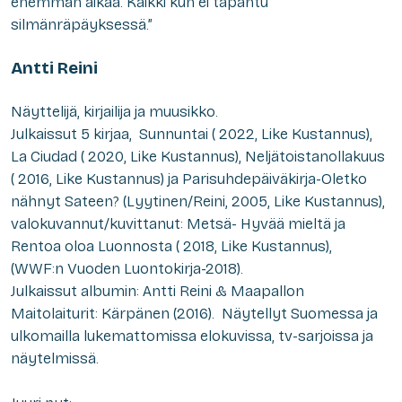
enemmän aikaa. Kaikki kun ei tapahtu
silmänräpäyksessä.”
Antti Reini
Näyttelijä, kirjailija ja muusikko.
Julkaissut 5 kirjaa, Sunnuntai ( 2022, Like Kustannus),
La Ciudad ( 2020, Like Kustannus), Neljätoistanollakuus
( 2016, Like Kustannus) ja Parisuhdepäiväkirja-Oletko
nähnyt Sateen? (Lyytinen/Reini, 2005, Like Kustannus),
valokuvannut/kuvittanut: Metsä- Hyvää mieltä ja
Rentoa oloa Luonnosta ( 2018, Like Kustannus),
(WWF:n Vuoden Luontokirja-2018).
Julkaissut albumin: Antti Reini & Maapallon
Maitolaiturit: Kärpänen (2016).
Näytellyt Suomessa ja
ulkomailla lukemattomissa elokuvissa, tv-sarjoissa ja
näytelmissä.