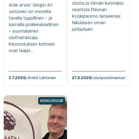
olutta ja tämän kunniaksi
Arde arvioi -blogin Ari
ravintola Plevnan
Juntunen on monella
Koskipanimo lanseerasi
tavalla tyypillinen – ja
Nikulaisen oman
samalla poikkeuksellinen
juhlaoluen.
– suomalainen
olutharrastaja.
Kiinnostuksen kohteet
ovat laajat:...
2.7.2026
| Anikó Lehtinen
27.5.2026
| olutpostimestari
HENKILÖKUVAT