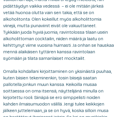
pidättäydyn vaikka vedessä – ei ole mitään järkeä
vetää huonoa olutta vain sen takia, että se on
alkoholitonta. Olen kokeillut myös alkoholittomia
viinejä, mutta punaviinit eivät ole vakuuttaneet.
Tykkään juoda hyviä juomia, ravintolossa tilaan usein
alkoholittoman cocktailin, niiden määrä ja laatu on
kehittynyt viime vuosina huimasti. Ja onhan se hauskaa
mennä alaikäisen tyttären kanssa ravintolaan
syömään ja tilata samanlaiset mocktailit.
Omalla kohdallani kirjoittaminen on yksinäistä puuhaa,
kuten biisien tekeminenkin, tosin biisejä saatan
pallotella jonkun muun kanssa. Keikoilla musaa
soittaessa on oma itsensä, näyttelijänä minulla on
kirjoitettu rooli. Siinäpä se ero simppelisti noiden
kahden ilmaisumuodon välillä. Jengi tulee keikkojen
jälkeen juttelemaan, ja se on hyvä, koska silloin musa