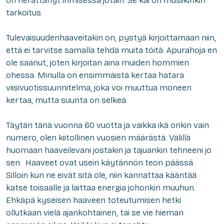
on herättänyt ihmisessä jotain. Se kai on musiikinkin
tarkoitus.
Tulevaisuudenhaaveitakin on; pystyä kirjoittamaan niin,
että ei tarvitse samalla tehdä muita töitä. Apurahoja en
ole saanut, joten kirjoitan aina muiden hommien
ohessa. Minulla on ensimmäistä kertaa hatara
viisivuotissuunnitelma, joka voi muuttua moneen
kertaa, mutta suunta on selkeä.
Täytän tänä vuonna 60 vuotta ja vaikka ikä onkin vain
numero, olen kiitollinen vuosien määrästä. Välillä
huomaan haaveilevani jostakin ja tajuankin tehneeni jo
sen. Haaveet ovat usein käytännön teon päässä.
Silloin kun ne eivät sitä ole, niin kannattaa kääntää
katse toisaalle ja laittaa energia johonkin muuhun.
Ehkäpä kyseisen haaveen toteutumisen hetki
ollutkaan vielä ajankohtainen, tai se vie hieman