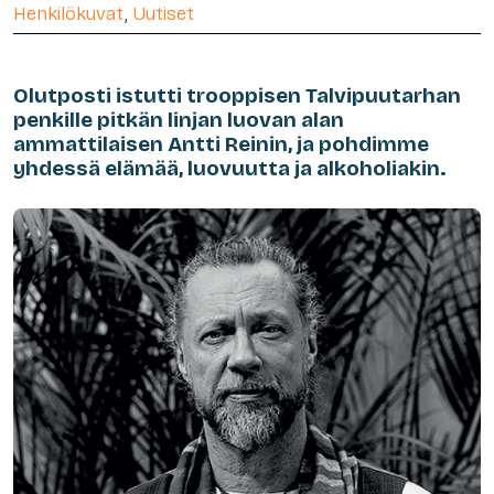
Henkilökuvat
,
Uutiset
Olutposti istutti trooppisen Talvipuutarhan
penkille pitkän linjan luovan alan
ammattilaisen Antti Reinin, ja pohdimme
yhdessä elämää, luovuutta ja alkoholiakin.