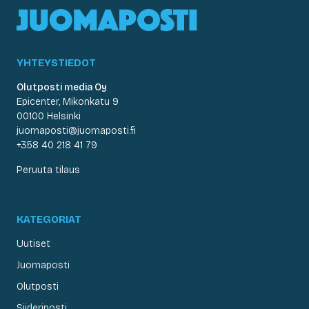
YHTEYSTIEDOT
Olutposti media Oy
Epicenter, Mikonkatu 9
00100 Helsinki
juomaposti@juomaposti.fi
+358 40 218 41 79
Peruuta tilaus
KATEGORIAT
Uutiset
Juomaposti
Olutposti
Siideriposti