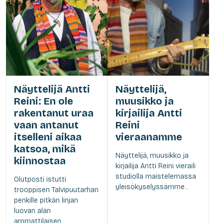
Näyttelijä Antti
Näyttelijä,
Reini: En ole
muusikko ja
rakentanut uraa
kirjailija Antti
vaan antanut
Reini
itselleni aikaa
vieraanamme
katsoa, mikä
Näyttelijä, muusikko ja
kiinnostaa
kirjailija Antti Reini vieraili
studiolla maistelemassa
Olutposti istutti
yleisökyselyssämme...
trooppisen Talvipuutarhan
penkille pitkän linjan
luovan alan
ammattilaisen...