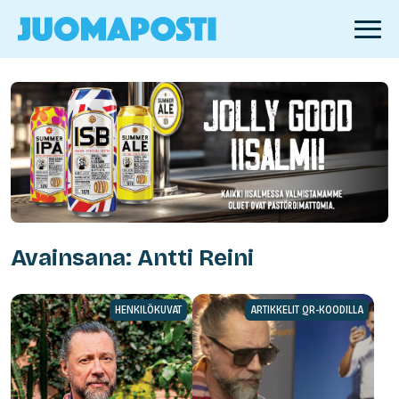
Avainsana: Antti Reini
HENKILÖKUVAT
ARTIKKELIT QR-KOODILLA