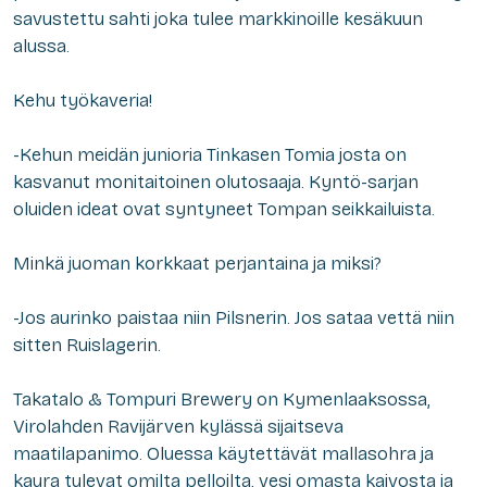
savustettu sahti joka tulee markkinoille kesäkuun
alussa.
Kehu työkaveria!
-Kehun meidän junioria Tinkasen Tomia josta on
kasvanut monitaitoinen olutosaaja. Kyntö-sarjan
oluiden ideat ovat syntyneet Tompan seikkailuista.
Minkä juoman korkkaat perjantaina ja miksi?
-Jos aurinko paistaa niin Pilsnerin. Jos sataa vettä niin
sitten Ruislagerin.
Takatalo & Tompuri Brewery on Kymenlaaksossa,
Virolahden Ravijärven kylässä sijaitseva
maatilapanimo. Oluessa käytettävät mallasohra ja
kaura tulevat omilta pelloilta, vesi omasta kaivosta ja