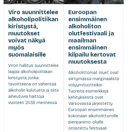
Viro suunnittelee
Euroopan
alkoholipolitiikan
ensimmäinen
kiristystä,
alkoholiton
muutokset
olutfestivaali ja
voivat näkyä
maailman
myös
ensimmäinen
suomalaisille
kilpailu kertovat
muutoksesta
Viron hallitus suunnittelee
laajaa alkoholipolitiikan
Alkoholittomat oluet ovat
kiristystä, jonka
siirtymässä marginaalista
tavoitteena on vähentää
volyymituotteiksi.
alkoholin kulutusta ja siitä
Tuoreita esimerkkejä
aiheutuvia haittoja
kehityksestä ovat
vuoteen 2035 mennessä.
Varsovassa järjestetty
Euroopan ensimmäinen
kokonaan alkoholittomille
pienpanimo-oluille
omistettu festivaali