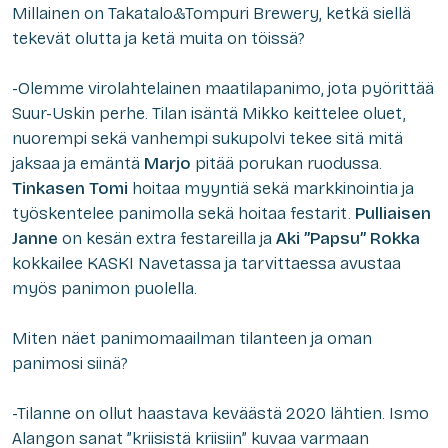
Millainen on Takatalo&Tompuri Brewery, ketkä siellä
tekevät olutta ja ketä muita on töissä?
-Olemme virolahtelainen maatilapanimo, jota pyörittää
Suur-Uskin perhe. Tilan isäntä Mikko keittelee oluet,
nuorempi sekä vanhempi sukupolvi tekee sitä mitä
jaksaa ja emäntä
Marjo
pitää porukan ruodussa.
Tinkasen Tomi
hoitaa myyntiä sekä markkinointia ja
työskentelee panimolla sekä hoitaa festarit.
Pulliaisen
Janne
on kesän extra festareilla ja
Aki ”Papsu” Rokka
kokkailee KASKI Navetassa ja tarvittaessa avustaa
myös panimon puolella.
Miten näet panimomaailman tilanteen ja oman
panimosi siinä?
-Tilanne on ollut haastava keväästä 2020 lähtien. Ismo
Alangon sanat ”kriisistä kriisiin” kuvaa varmaan