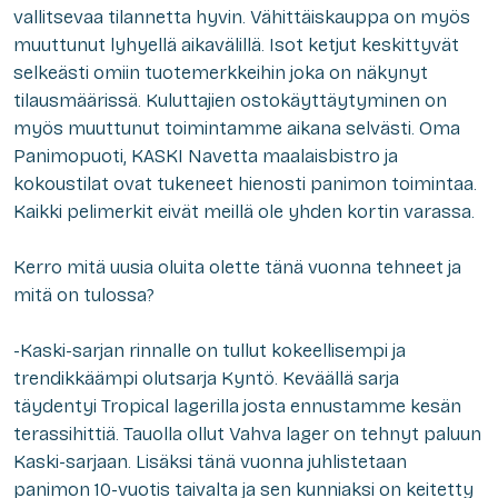
vallitsevaa tilannetta hyvin. Vähittäiskauppa on myös
muuttunut lyhyellä aikavälillä. Isot ketjut keskittyvät
selkeästi omiin tuotemerkkeihin joka on näkynyt
tilausmäärissä. Kuluttajien ostokäyttäytyminen on
myös muuttunut toimintamme aikana selvästi. Oma
Panimopuoti, KASKI Navetta maalaisbistro ja
kokoustilat ovat tukeneet hienosti panimon toimintaa.
Kaikki pelimerkit eivät meillä ole yhden kortin varassa.
Kerro mitä uusia oluita olette tänä vuonna tehneet ja
mitä on tulossa?
-Kaski-sarjan rinnalle on tullut kokeellisempi ja
trendikkäämpi olutsarja Kyntö. Keväällä sarja
täydentyi Tropical lagerilla josta ennustamme kesän
terassihittiä. Tauolla ollut Vahva lager on tehnyt paluun
Kaski-sarjaan. Lisäksi tänä vuonna juhlistetaan
panimon 10-vuotis taivalta ja sen kunniaksi on keitetty