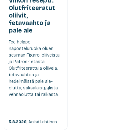
Viikon resepti:
Olutfriteeratut
oliivit,
fetavaahto ja
pale ale
Tee helppo
naposteluruoka oluen
seuraan Figaro-oliiveista
ja Patros-fetasta!
Olutfriteerattuja oliiveja,
fetavaahtoa ja
hedelmäistä pale ale-
olutta, saksalaistyylistä
vehnäolutta tai raikasta...
3.8.2026
| Anikó Lehtinen