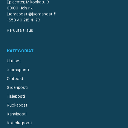
Epicenter, Mikonkatu 9
00100 Helsinki
juomaposti@juomaposti.fi
+358 40 218 41 79
Peruuta tilaus
KATEGORIAT
Uutiset
Juomaposti
Olutposti
Siideriposti
Tisleposti
Ruokaposti
Kahviposti
Kotiolutposti