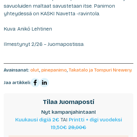
savuoluiden maltaat savustetaan itse. Panimon
yhteydessä on KASKI Navetta -ravintola.
Kuva: Anikó Lehtinen
Ilmestynyt 2/26 – Juomapostissa.
Avainsanat:
olut
,
pinepanimo
,
Takatalo ja Tompuri Nrewery
Jaa artikkeli:
Tilaa Juomaposti
Nyt kampanjahintaan!
Kuukausi digiä 2€
TAI
Printti + digi vuodeksi
19,50€
29,00€