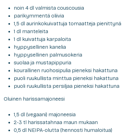
noin 4 dl valmista couscousia
parikymmentä oliivia
1,5 dl aurinkokuivattuja tomaatteja pienittynä
1 dl manteleita
1 dl kuivattuja karpaloita
hyppysellinen kanelia
hyppysellinen palmusokeria
suolaa ja mustapippuria
kourallinen ruohosipulia pieneksi hakattuna
puoli ruukullista minttua pieneksi hakattuna
puoli ruukullista persiljaa pieneksi hakattuna
Oluinen harissamajoneesi
1,5 dl (vegaani) majoneesia
2-3 tl harissatahnaa maun mukaan
0,5 dl NEIPA-olutta (hennosti humaloitua)