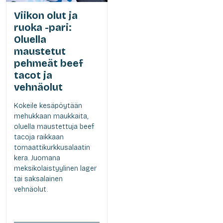
Viikon olut ja
ruoka -pari:
Oluella
maustetut
pehmeät beef
tacot ja
vehnäolut
Kokeile kesäpöytään
mehukkaan maukkaita,
oluella maustettuja beef
tacoja raikkaan
tomaattikurkkusalaatin
kera. Juomana
meksikolaistyylinen lager
tai saksalainen
vehnäolut.