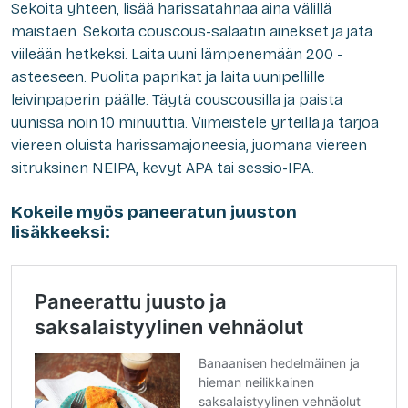
Sekoita yhteen, lisää harissatahnaa aina välillä
maistaen. Sekoita couscous-salaatin ainekset ja jätä
viileään hetkeksi. Laita uuni lämpenemään 200 -
asteeseen. Puolita paprikat ja laita uunipellille
leivinpaperin päälle. Täytä couscousilla ja paista
uunissa noin 10 minuuttia. Viimeistele yrteillä ja tarjoa
viereen oluista harissamajoneesia, juomana viereen
sitruksinen NEIPA, kevyt APA tai sessio-IPA.
Kokeile myös paneeratun juuston
lisäkkeeksi: