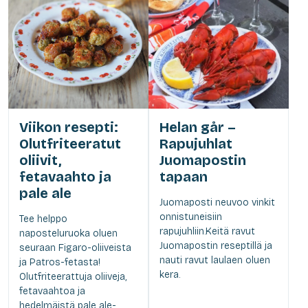
Viikon resepti:
Helan går –
Olutfriteeratut
Rapujuhlat
oliivit,
Juomapostin
fetavaahto ja
tapaan
pale ale
Juomaposti neuvoo vinkit
onnistuneisiin
Tee helppo
rapujuhliin.Keitä ravut
naposteluruoka oluen
Juomapostin reseptillä ja
seuraan Figaro-oliiveista
nauti ravut laulaen oluen
ja Patros-fetasta!
kera.
Olutfriteerattuja oliiveja,
fetavaahtoa ja
hedelmäistä pale ale-