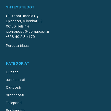
YHTEYSTIEDOT
Olutposti media Oy
Epicenter, Mikonkatu 9
00100 Helsinki
juomaposti@juomaposti.fi
+358 40 218 41 79
Peruuta tilaus
KATEGORIAT
Uutiset
Juomaposti
Olutposti
Siideriposti
Tisleposti
Ruokaposti