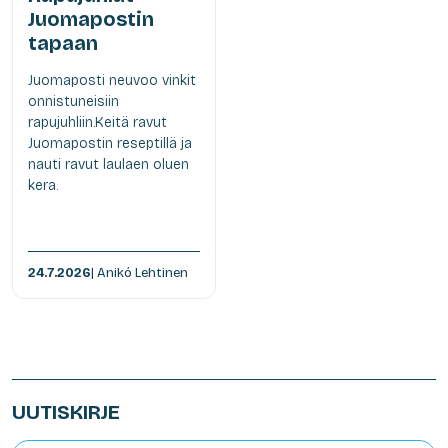
Juomapostin
tapaan
Juomaposti neuvoo vinkit
onnistuneisiin
rapujuhliin.Keitä ravut
Juomapostin reseptillä ja
nauti ravut laulaen oluen
kera.
24.7.2026
| Anikó Lehtinen
UUTISKIRJE