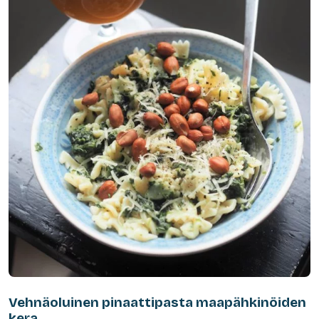
Vehnäoluinen pinaattipasta maapähkinöiden
kera