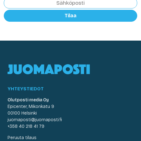
Tilaa
YHTEYSTIEDOT
Olutposti media Oy
Epicenter, Mikonkatu 9
00100 Helsinki
juomaposti@juomaposti.fi
+358 40 218 41 79
Peruuta tilaus