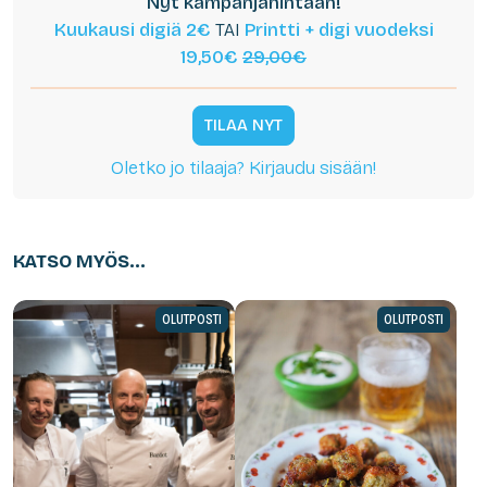
Nyt kampanjahintaan!
Kuukausi digiä 2€
TAI
Printti + digi vuodeksi
19,50€
29,00€
TILAA NYT
Oletko jo tilaaja? Kirjaudu sisään!
KATSO MYÖS...
OLUTPOSTI
OLUTPOSTI