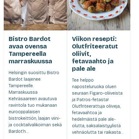
Bistro Bardot
Viikon resepti:
avaa ovensa
Olutfriteeratut
Tampereella
oliivit,
marraskuussa
fetavaahto ja
pale ale
Helsingin suosittu Bistro
Bardot laajenee
Tee helppo
Tampereelle.
naposteluruoka oluen
Marraskuussa
seuraan Figaro-oliiveista
Kehräsaareen avautuva
ja Patros-fetasta!
ravintola tuo mukanaan
Olutfriteerattuja oliiveja,
eurooppalaisen
fetavaahtoa ja
bistrokeittiön, laajan viini-
hedelmäistä pale ale-
ja cocktailvalikoiman sekä
olutta, saksalaistyylistä
Bardot'n...
vehnäolutta tai raikasta...