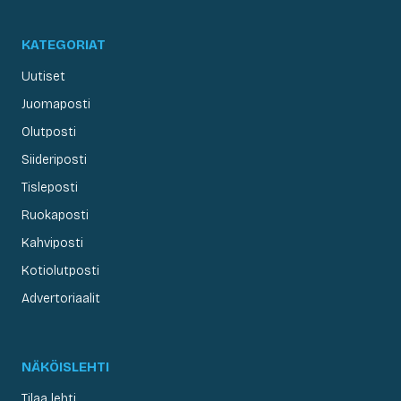
KATEGORIAT
Uutiset
Juomaposti
Olutposti
Siideriposti
Tisleposti
Ruokaposti
Kahviposti
Kotiolutposti
Advertoriaalit
NÄKÖISLEHTI
Tilaa lehti