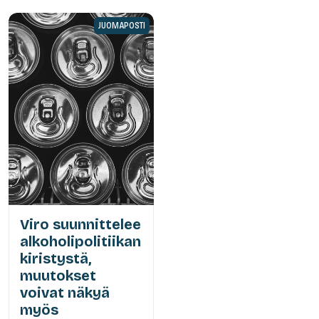
JUOMAPOSTI
Viro suunnittelee
alkoholipolitiikan
kiristystä,
muutokset
voivat näkyä
myös