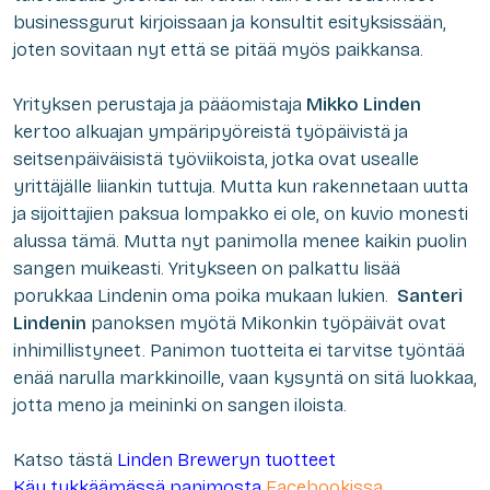
businessgurut kirjoissaan ja konsultit esityksissään,
joten sovitaan nyt että se pitää myös paikkansa.
Yrityksen perustaja ja pääomistaja
Mikko Linden
kertoo alkuajan ympäripyöreistä työpäivistä ja
seitsenpäiväisistä työviikoista, jotka ovat usealle
yrittäjälle liiankin tuttuja. Mutta kun rakennetaan uutta
ja sijoittajien paksua lompakko ei ole, on kuvio monesti
alussa tämä. Mutta nyt panimolla menee kaikin puolin
sangen muikeasti. Yritykseen on palkattu lisää
porukkaa Lindenin oma poika mukaan lukien.
Santeri
Lindenin
panoksen myötä Mikonkin työpäivät ovat
inhimillistyneet. Panimon tuotteita ei tarvitse työntää
enää narulla markkinoille, vaan kysyntä on sitä luokkaa,
jotta meno ja meininki on sangen iloista.
Katso tästä
Linden Breweryn tuotteet
Käy tykkäämässä panimosta
Facebookissa