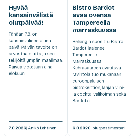
Hyvää
Bistro Bardot
kansainvälistä
avaa ovensa
olutpäivää!
Tampereella
marraskuussa
Tänään 7.8. on
kansainvälinen oluen
Helsingin suosittu Bistro
päivä. Päivän tavoite on
Bardot laajenee
arvostaa olutta ja sen
Tampereelle.
tekijöitä ympäri maailmaa.
Marraskuussa
Päivää vietetään aina
Kehräsaareen avautuva
elokuun...
ravintola tuo mukanaan
eurooppalaisen
bistrokeittiön, laajan viini-
ja cocktailvalikoiman sekä
Bardot'n...
7.8.2026
| Anikó Lehtinen
6.8.2026
| olutpostimestari