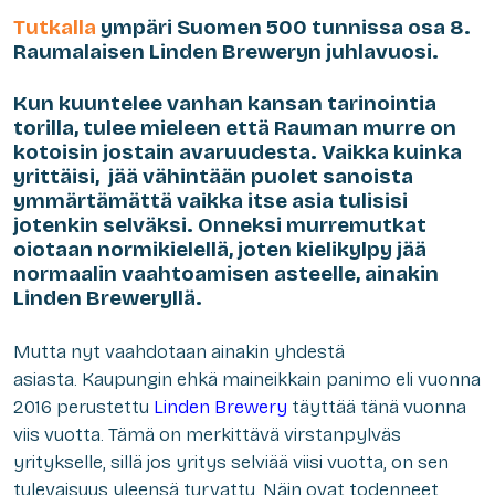
Tutkalla
ympäri Suomen 500 tunnissa osa 8.
Raumalaisen Linden Breweryn juhlavuosi.
Kun kuuntelee vanhan kansan tarinointia
torilla, tulee mieleen että Rauman murre on
kotoisin jostain avaruudesta. Vaikka kuinka
yrittäisi, jää vähintään puolet sanoista
ymmärtämättä vaikka itse asia tulisisi
jotenkin selväksi. Onneksi murremutkat
oiotaan normikielellä, joten kielikylpy jää
normaalin vaahtoamisen asteelle, ainakin
Linden Breweryllä.
Mutta nyt vaahdotaan ainakin yhdestä
asiasta. Kaupungin ehkä maineikkain panimo eli vuonna
2016 perustettu
Linden Brewery
täyttää tänä vuonna
viis vuotta. Tämä on merkittävä virstanpylväs
yritykselle, sillä jos yritys selviää viisi vuotta, on sen
tulevaisuus yleensä turvattu. Näin ovat todenneet