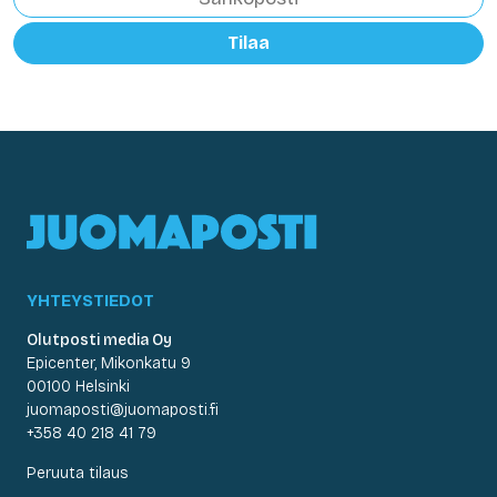
Tilaa
YHTEYSTIEDOT
Olutposti media Oy
Epicenter, Mikonkatu 9
00100 Helsinki
juomaposti@juomaposti.fi
+358 40 218 41 79
Peruuta tilaus