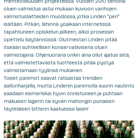
meriteollisuuden projekteissa. Vuoden 2010 tienoilla
oluen valmistus astui mukaan kuvioon vanhojen
valmistuslaitteiden muodossa, jotka Linden ”peri”
isältään. Pitkän, lähinnä yöaikaan internetissä
tapahtuneen opiskelun jälkeen, alkoi prosessin
opettelu käytännössä. Olutmestari Linden pitää
itseään suhteellisen konservatiivisena oluen
valmistajana. Ohjenuorana onkin aina ollut ajatus siitä,
että valmistettavasta tuotteesta pitää pystyä
valmistamaan tyylinsä mukainen.
Toiset panimot saavat ratsastaa trendien
aallonharjalla, mutta Lindenin panimolla suurin nautinto
saadaan esimerkiksi hyvin onnistuneen ja puhtaan
makuisen lagerin tai syvän mahongin punaisen
täyteläisen bitterin kaatuessa lasiin!