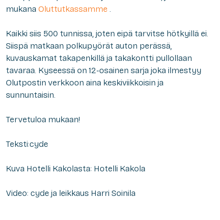
mukana
Oluttutkassamme
.
Kaikki siis 500 tunnissa, joten eipä tarvitse hötkyillä ei.
Siispä matkaan polkupyörät auton perässä,
kuvauskamat takapenkillä ja takakontti pullollaan
tavaraa. Kyseessä on 12-osainen sarja joka ilmestyy
Olutpostin verkkoon aina keskiviikkoisin ja
sunnuntaisin.
Tervetuloa mukaan!
Teksti:cyde
Kuva Hotelli Kakolasta: Hotelli Kakola
Video: cyde ja leikkaus Harri Soinila