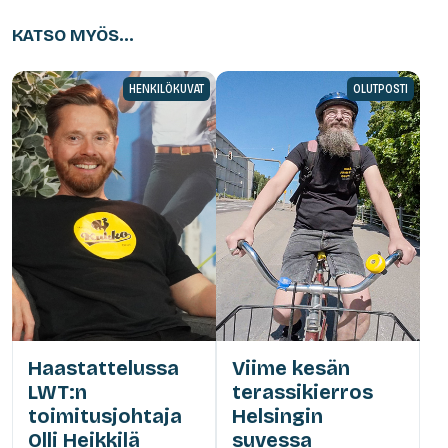
KATSO MYÖS...
HENKILÖKUVAT
OLUTPOSTI
Haastattelussa
Viime kesän
LWT:n
terassikierros
toimitusjohtaja
Helsingin
Olli Heikkilä
suvessa