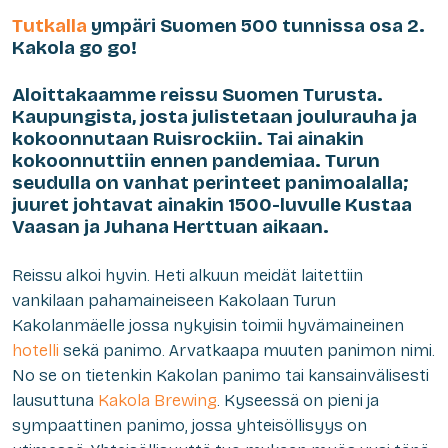
Tutkalla
ympäri Suomen 500 tunnissa osa 2.
Kakola go go!
Aloittakaamme reissu Suomen Turusta.
Kaupungista, josta julistetaan joulurauha ja
kokoonnutaan Ruisrockiin. Tai ainakin
kokoonnuttiin ennen pandemiaa. Turun
seudulla on vanhat perinteet panimoalalla;
juuret johtavat ainakin 1500-luvulle Kustaa
Vaasan ja Juhana Herttuan aikaan.
Reissu alkoi hyvin. Heti alkuun meidät laitettiin
vankilaan pahamaineiseen Kakolaan Turun
Kakolanmäelle jossa nykyisin toimii hyvämaineinen
hotelli
sekä panimo. Arvatkaapa muuten panimon nimi.
No se on tietenkin Kakolan panimo tai kansainvälisesti
lausuttuna
Kakola Brewing
. Kyseessä on pieni ja
sympaattinen panimo, jossa yhteisöllisyys on