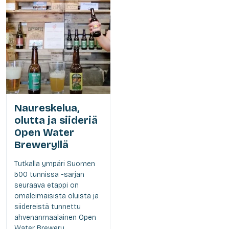
Naureskelua,
olutta ja siideriä
Open Water
Breweryllä
Tutkalla ympäri Suomen
500 tunnissa -sarjan
seuraava etappi on
omaleimaisista oluista ja
siidereistä tunnettu
ahvenanmaalainen Open
Water Brewery.