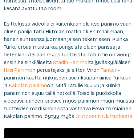
ytimessä. Yhteisöllisyyttä tuo mukaan myös uusi tänä
kesänä avattu tap room.
Esittelyssä videolla ei kuitenkaan ole itse panimo vaan
oluen panija
Tatu Hiitolan
matka oluen maailmaan,
hänen suhteensa juomaan ja sen tekemiseen. Kuinka
Turku eroaa muista kaupungeista oluen parissa ja
tietenkin jutellaan myös tuotteista. Tatun tie on vienyt
ensin helsinkiläiseltä
Stadin Panimo
lta jyväskyläläisen
Hiisi Panimo
n perustajaksi ja sitten Viron
Tanker
-
panimon kautta nykyiseen asuinkaupunkiinsa Turkuun
ja
Kakolan panimo
on. Mitä Tatulle kuuluu ja kuinka
paneminen sujuu tällä hetkellä. Toisella puoliskolla
videossa ääneen pääsee myös panimon muun muassa
tuotteiden markkinoinnista vastaava
Eeva Torniainen
.
Kakolan panimo löytyy myös
Olutpostin Oluttutkasta.