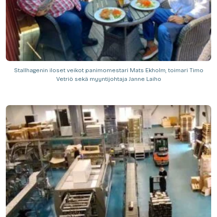
Stallhagenin iloset veikot panimomestari Mats Ekholm, toimari Timo
Vetriö sekä myyntijohtaja Janne Laiho