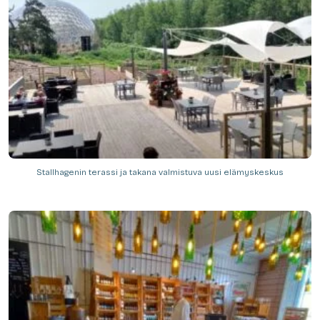
Stallhagenin terassi ja takana valmistuva uusi elämyskeskus