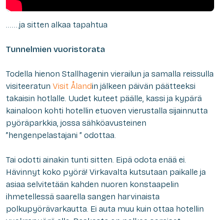
…….ja sitten alkaa tapahtua
Tunnelmien vuoristorata
Todella hienon Stallhagenin vierailun ja samalla reissulla
visiteeratun
Visit Åland
in jälkeen päivän päätteeksi
takaisin hotlalle. Uudet kuteet päälle, kassi ja kypärä
kainaloon kohti hotellin etuoven vierustalla sijainnutta
pyöräparkkia, jossa sähköavusteinen
”hengenpelastajani ” odottaa.
Tai odotti ainakin tunti sitten. Eipä odota enää ei.
Hävinnyt koko pyörä! Virkavalta kutsutaan paikalle ja
asiaa selvitetään kahden nuoren konstaapelin
ihmetellessä saarella sangen harvinaista
polkupyörävarkautta. Ei auta muu kuin ottaa hotellin