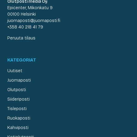
Olutposti media Oy
Epicenter, Mikonkatu 9
00100 Helsinki
juomaposti@juomaposti.fi
+358 40 218 41 79
Peruuta tilaus
KATEGORIAT
Uutiset
Juomaposti
Olutposti
Siideriposti
Tisleposti
Ruokaposti
Kahviposti