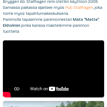
Bryggeri Ab. Stallhagen nimi otettiin käyttöön 2009.
Samassa paikassa sijaitsee myös
Pub Stallhagen
, joka
toimii myös tapahtumakeskuksena.
Panimolla tapaamme panimomestari
Mats ”Matte”
Ekholmin
jonka kanssa maistelemme panimon
tuotteita.