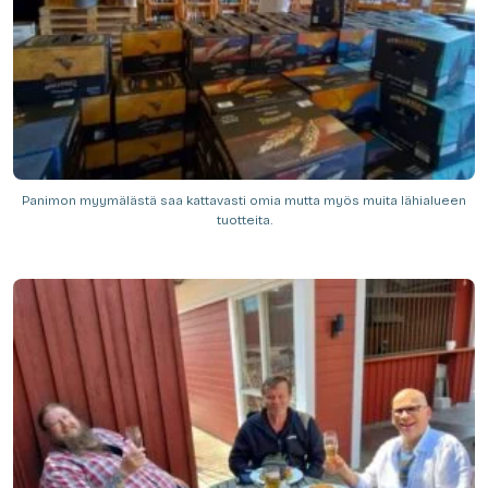
Panimon myymälästä saa kattavasti omia mutta myös muita lähialueen
tuotteita.