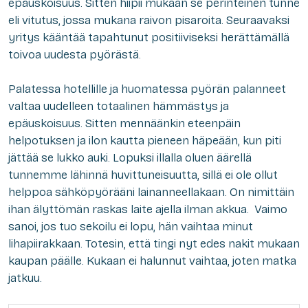
epäuskoisuus
. Sitten hiipii mukaan se perinteinen tunne
eli
vitutus
, jossa mukana
raivon
pisaroita. Seuraavaksi
yritys kääntää tapahtunut
positiiviseksi
herättämällä
toivoa
uudesta pyörästä.
Palatessa hotellille ja huomatessa pyörän palanneet
valtaa uudelleen totaalinen
hämmästys
ja
epäuskoisuus
. Sitten mennäänkin eteenpäin
helpotuksen
ja
ilon
kautta pieneen
häpeään
, kun piti
jättää se lukko auki. Lopuksi illalla oluen äärellä
tunnemme lähinnä
huvittuneisuutta,
sillä ei ole ollut
helppoa sähköpyörääni lainanneellakaan. On nimittäin
ihan älyttömän raskas laite ajella ilman akkua. Vaimo
sanoi, jos tuo sekoilu ei lopu, hän vaihtaa minut
lihapiirakkaan. Totesin, että tingi nyt edes nakit mukaan
kaupan päälle. Kukaan ei halunnut vaihtaa, joten matka
jatkuu.