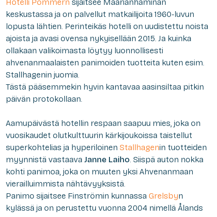
Hotelli Pommern
sijaitsee Maarianhaminan
keskustassa ja on palvellut matkailijoita 1960-luvun
lopusta lähtien. Perinteikäs hotelli on uudistettu noista
ajoista ja avasi ovensa nykyisellään 2015. Ja kuinka
ollakaan valikoimasta löytyy luonnollisesti
ahvenanmaalaisten panimoiden tuotteita kuten esim.
Stallhagenin juomia.
Tästä pääsemmekin hyvin kantavaa aasinsiltaa pitkin
päivän protokollaan.
Aamupäivästä hotellin respaan saapuu mies, joka on
vuosikaudet olutkulttuurin kärkijoukoissa taistellut
superkohtelias ja hyperiloinen
Stallhagen
in tuotteiden
myynnistä vastaava
Janne Laiho
. Siispä auton nokka
kohti panimoa, joka on muuten yksi Ahvenanmaan
vierailluimmista nähtävyyksistä.
Panimo sijaitsee Finströmin kunnassa
Grelsby
n
kylässä ja on perustettu vuonna 2004 nimellä Ålands