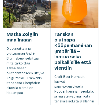
Matka Zoiglin
Tanskan
maailmaan
olutnapa
Kööpenhaminan
Olutkirjoittaja ja
ympärillä –
oluttuomari André
laatua sekä
Brunnsberg selvittää,
paikallisille että
mitä tarkoittaa
vientiin
saksalaiseen
olutperinteeseen liittyvä
Craft Beer Nomadit
Zoigl-termi. Frankenin
kävivät
itäosassa Oberpfalzin
panimokierroksella
alueella elämä on
Kööpenhaminan seudulla,
hitaampaa...
ja maistelivat mainioita
tanskalaisoluita Själlannin