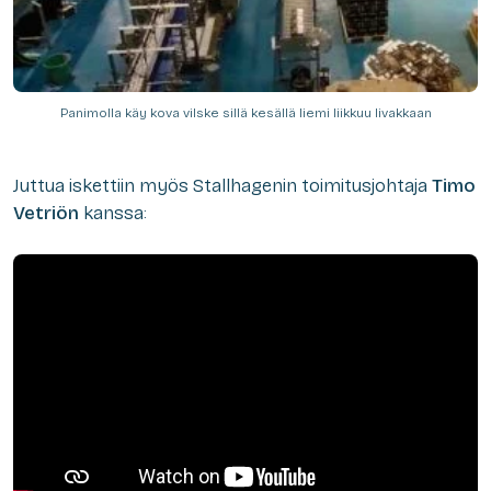
Panimolla käy kova vilske sillä kesällä liemi liikkuu livakkaan
Juttua iskettiin myös Stallhagenin toimitusjohtaja
Timo
Vetriön
kanssa: