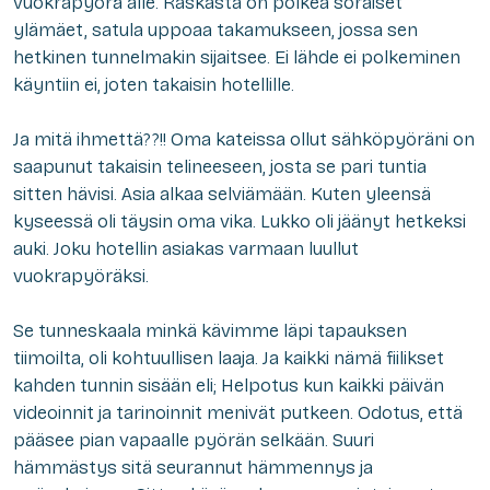
vuokrapyörä alle. Raskasta on polkea soraiset
ylämäet, satula uppoaa takamukseen, jossa sen
hetkinen tunnelmakin sijaitsee. Ei lähde ei polkeminen
käyntiin ei, joten takaisin hotellille.
Ja mitä ihmettä??!! Oma kateissa ollut sähköpyöräni on
saapunut takaisin telineeseen, josta se pari tuntia
sitten hävisi. Asia alkaa selviämään. Kuten yleensä
kyseessä oli täysin oma vika. Lukko oli jäänyt hetkeksi
auki. Joku hotellin asiakas varmaan luullut
vuokrapyöräksi.
Se tunneskaala minkä kävimme läpi tapauksen
tiimoilta, oli kohtuullisen laaja. Ja kaikki nämä fiilikset
kahden tunnin sisään eli;
Helpotus
kun kaikki päivän
videoinnit ja tarinoinnit menivät putkeen.
Odotus
, että
pääsee pian vapaalle pyörän selkään. Suuri
hämmästys
sitä seurannut
hämmennys
ja