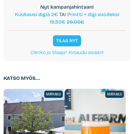
Nyt kampanjahintaan!
Kuukausi digiä 2€
TAI
Printti + digi vuodeksi
19,50€
29,00€
TILAA NYT
Oletko jo tilaaja? Kirjaudu sisään!
KATSO MYÖS...
MATKAILU
MATKAILU