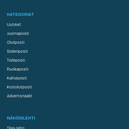
KATEGORIAT
Uutiset
Juomaposti
Olutposti
Siideriposti
Tisleposti
Ruokaposti
Kahviposti
Kotiolutposti
Advertoriaalit
NÄKÖISLEHTI
Tilaa lehti