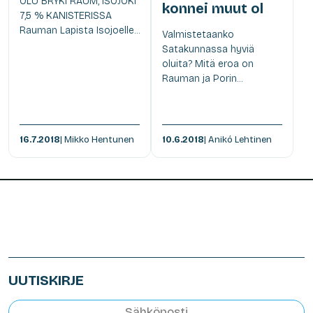
OLU BRYKI RAUM, ISOJOKI
konnei muut ol
7,5 % KANISTERISSA
Rauman Lapista Isojoelle...
Valmistetaanko
Satakunnassa hyviä
oluita? Mitä eroa on
Rauman ja Porin...
16.7.2018
| Mikko Hentunen
10.6.2018
| Anikó Lehtinen
UUTISKIRJE