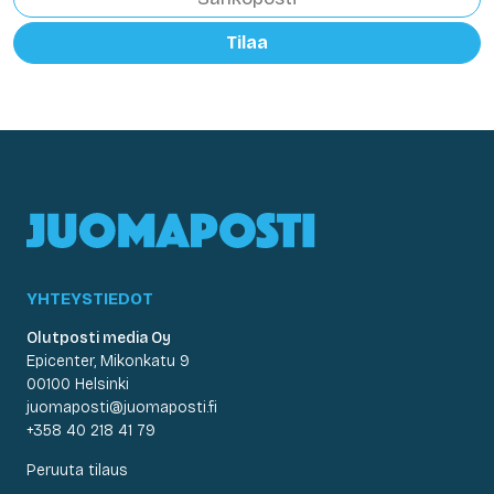
Tilaa
YHTEYSTIEDOT
Olutposti media Oy
Epicenter, Mikonkatu 9
00100 Helsinki
juomaposti@juomaposti.fi
+358 40 218 41 79
Peruuta tilaus