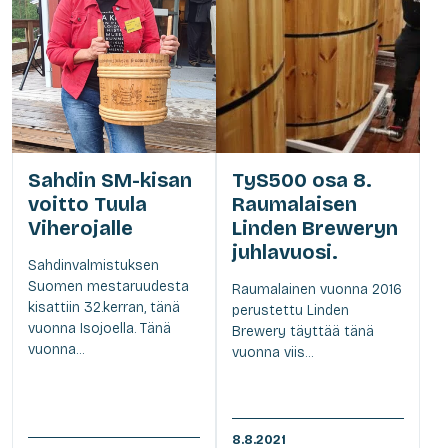
Sahdin SM-kisan
TyS500 osa 8.
voitto Tuula
Raumalaisen
Viherojalle
Linden Breweryn
juhlavuosi.
Sahdinvalmistuksen
Suomen mestaruudesta
Raumalainen vuonna 2016
kisattiin 32.kerran, tänä
perustettu Linden
vuonna Isojoella. Tänä
Brewery täyttää tänä
vuonna...
vuonna viis...
8.8.2021