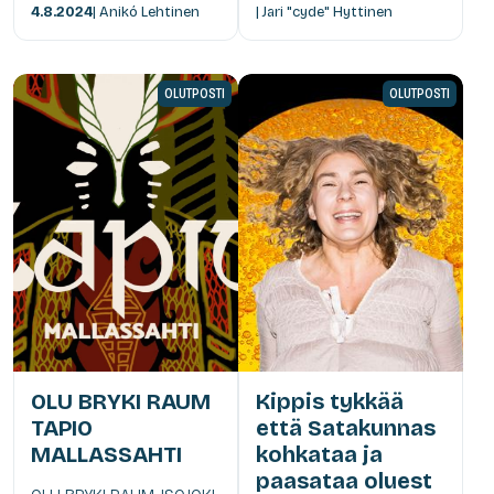
4.8.2024
| Anikó Lehtinen
| Jari "cyde" Hyttinen
OLUTPOSTI
OLUTPOSTI
OLU BRYKI RAUM
Kippis tykkää
TAPIO
että Satakunnas
MALLASSAHTI
kohkataa ja
paasataa oluest