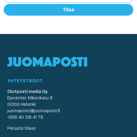
Tilaa
YHTEYSTIEDOT
Olutposti media Oy
Epicenter, Mikonkatu 9
00100 Helsinki
juomaposti@juomaposti.fi
+358 40 218 41 79
Peruuta tilaus