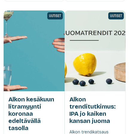
UUTISET
UUTISET
Alkon kesäkuun
Alkon
litramyynti
trenditutkimus:
koronaa
IPA jo kaiken
edeltävällä
kansan juoma
tasolla
Alkon trendikatsaus