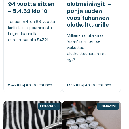
94 vuotta sitten
olutmeiningit –
– 5.4.32 klo 10
pohja uuden
vuosituhannen
Tänään 5.4. on 93 vuotta
olutkulttuurille
kieltolain loppumisesta.
Legendaarisella
Millainen olutaika oli
numerosarjalla 54321...
"ysäri" ja miten se
vaikuttaa
olutkulttuurissamme
nyt?...
5.4.2026
| Anikó Lehtinen
17.1.2026
| Anikó Lehtinen
JUOMAPOSTI
JUOMAPOSTI