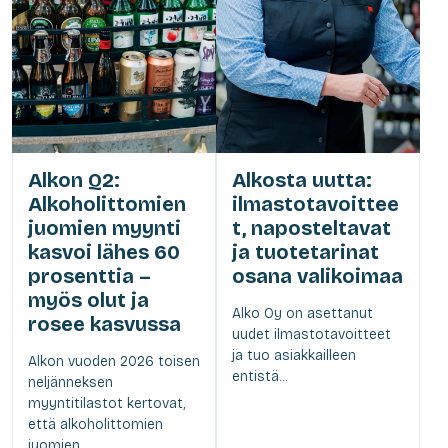
Alkon Q2:
Alkosta uutta:
Alkoholittomien
ilmastotavoittee
juomien myynti
t, naposteltavat
kasvoi lähes 60
ja tuotetarinat
prosenttia –
osana valikoimaa
myös olut ja
Alko Oy on asettanut
rosee kasvussa
uudet ilmastotavoitteet
ja tuo asiakkailleen
Alkon vuoden 2026 toisen
entistä...
neljänneksen
myyntitilastot kertovat,
että alkoholittomien
juomien,...