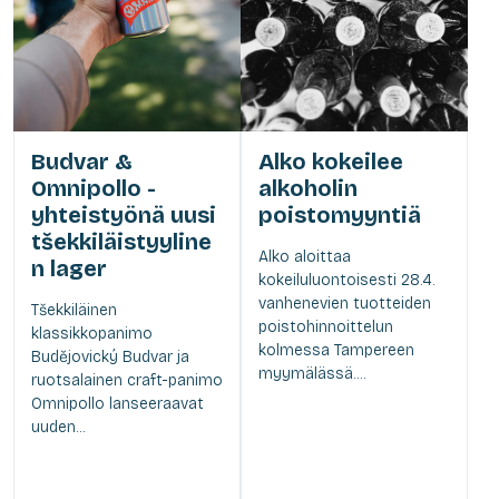
Budvar &
Alko kokeilee
Omnipollo -
alkoholin
yhteistyönä uusi
poistomyyntiä
tšekkiläistyyline
Alko aloittaa
n lager
kokeiluluontoisesti 28.4.
vanhenevien tuotteiden
Tšekkiläinen
poistohinnoittelun
klassikkopanimo
kolmessa Tampereen
Budějovický Budvar ja
myymälässä....
ruotsalainen craft-panimo
Omnipollo lanseeraavat
uuden...