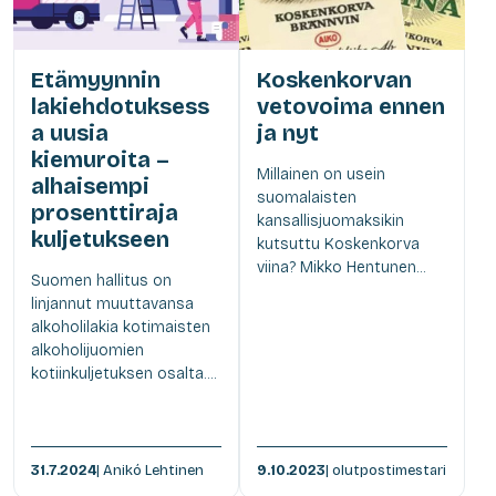
Etämyynnin
Koskenkorvan
lakiehdotuksess
vetovoima ennen
a uusia
ja nyt
kiemuroita –
Millainen on usein
alhaisempi
suomalaisten
prosenttiraja
kansallisjuomaksikin
kuljetukseen
kutsuttu Koskenkorva
viina? Mikko Hentunen...
Suomen hallitus on
linjannut muuttavansa
alkoholilakia kotimaisten
alkoholijuomien
kotiinkuljetuksen osalta....
31.7.2024
| Anikó Lehtinen
9.10.2023
| olutpostimestari