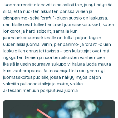
Juoomatrendit etenevät aina aalloittain, ja nyt näyttää
siltä, että nuorten aikuisten parissa viinien ja
pienpanimo- sekä ”craft ” -oluen suosio on laskussa,
sen tilalle ovat tulleet erilaiset juomasekoitukset, kuten
lonkerot ja hard selzerit, samalla kun
juomasekoitusmarkkinalle on tullut paljon täysin
uudenlaisia juomia. Viinin, pienpanimo- ja ”craft” -oluen
lasku olikin ennustettavissa – sen kuluttajat ovat nyt
nykyisten teinien ja nuorten aikuisten vanhempien
ikäisiä ja usein seuraava sukupolvi haluaa juoda muuta
kuin vanhempansa. Artesaaniajattelu siirtynee nyt
juomasekoituspuolelle, jossa näkyy myös paljon
valmiita pullococktaileja ja muita, vaikka
artesaanimehuun pohjautuvia juomia.