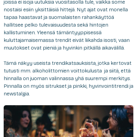
joissa ei isoja uutuksia vuositasolla tule, vaikka some
nostaisi esiin yksittäisiä hittejä. Nyt ajat ovat monella
tapaa haastavat ja suomalaisten rahankäyttöä
hallitsee pelko tulevaisuudesta sekä hintojen
kallistuminen. Yleensä tämäntyyppisessä
kuluttajamaisemassa trendit eivät liikahda isosti, vaan
muutokset ovat pieniä ja hyvinkin pitkällä aikavälillä.
Tämä näkyy useista trendikatsauksista, jotka kertovat
tutusti mm. alkoholittomien voittokulusta ja siitä, että
hinnalla on juoman valinnassa yhä suurempi merkitys.
Pinnalla on myös sitrukset ja pinkki, hyvinvointitrendi ja
newstalgia.