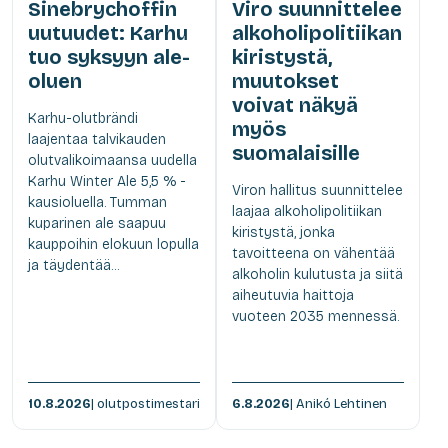
Sinebrychoffin
Viro suunnittelee
uutuudet: Karhu
alkoholipolitiikan
tuo syksyyn ale-
kiristystä,
oluen
muutokset
voivat näkyä
Karhu-olutbrändi
myös
laajentaa talvikauden
suomalaisille
olutvalikoimaansa uudella
Karhu Winter Ale 5,5 % -
Viron hallitus suunnittelee
kausioluella. Tumman
laajaa alkoholipolitiikan
kuparinen ale saapuu
kiristystä, jonka
kauppoihin elokuun lopulla
tavoitteena on vähentää
ja täydentää...
alkoholin kulutusta ja siitä
aiheutuvia haittoja
vuoteen 2035 mennessä.
10.8.2026
| olutpostimestari
6.8.2026
| Anikó Lehtinen