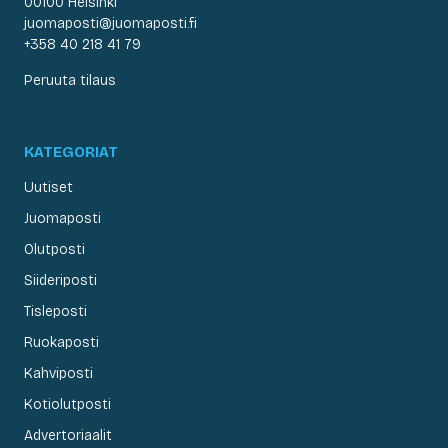
00100 Helsinki
juomaposti@juomaposti.fi
+358 40 218 41 79
Peruuta tilaus
KATEGORIAT
Uutiset
Juomaposti
Olutposti
Siideriposti
Tisleposti
Ruokaposti
Kahviposti
Kotiolutposti
Advertoriaalit