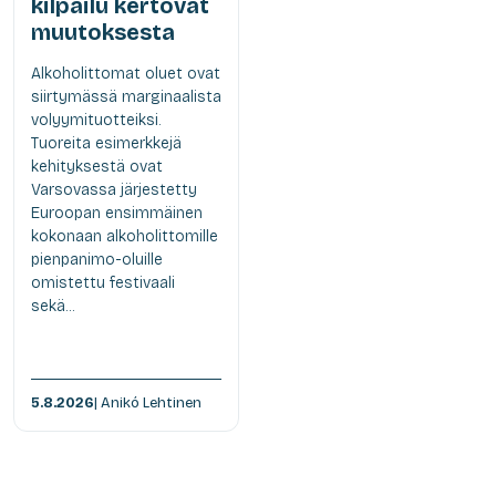
kilpailu kertovat
muutoksesta
Alkoholittomat oluet ovat
siirtymässä marginaalista
volyymituotteiksi.
Tuoreita esimerkkejä
kehityksestä ovat
Varsovassa järjestetty
Euroopan ensimmäinen
kokonaan alkoholittomille
pienpanimo-oluille
omistettu festivaali
sekä...
5.8.2026
| Anikó Lehtinen