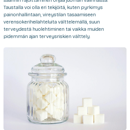
saannin rajoittaminen ohjaa juoman valinnassa.
Taustalla voi olla eri tekijöitä, kuten pyrkimys
painonhallintaan, vireystilan tasaamiseen
verensokeriheilahteluita välttelemällä, suun
terveydestä huolehtiminen tai vaikka muiden
pidemmän ajan terveysriskien välttely.