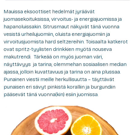
Mauissa eksoottiset hedelmät jyräävät
juomasekoituksissa, virvoitus- ja energiajuomissa ja
hapanoluissakin. Sitrusmaut näkyvät tänä vuonna
vesistä urheilujuomiin, oluista energiajuomiin ja
virvoitusjuomista hard seltzereihin. Toisaalta katkerot
ovat spritz-tyylisten drinkkien myötä nouseva
makutrendi. Tärkeää on myös juoman väri,
näyttävyys ja tarina; olemmehan sosiaalisen median
ajassa, jolloin kuvattavuus ja tarina on aina plussaa.
Punainen viestii meille herkullisuutta – täyttävät
punaisen eri sävyt pinkistä koralliin ja burgundiin
pääsevät tänä vuonna(kin) esiin juomissa.