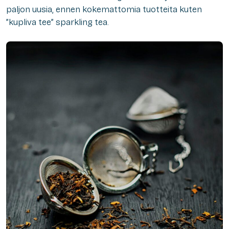
paljon uusia, ennen kokemattomia tuotteita kuten
”kupliva tee” sparkling tea.