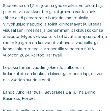
Suomessa on 1,2 miljoonaa yhden aikuisen taloutta ja
pienten viinipakkausten yleistyminen vastaa sekä
tähän että pienemmän budjetin vaatimuksiin.
Virvoitusjuomapuolella tölkit kiinnostavat kuluttajaa
visuaalisen ilmeensä ja pienemmän pakkauskokonsa
ansiosta. Myös vesissä tölkit ottavat isompaa roolia ja
niiden kysyntä on kasvanut valtavalla vauhdilla: yli
kahdellakymmenellä prosentilla vuodesta 2023
vuoteen 2024, kertoo Hartwall.
Lopuksi tämän vuoden jokeri: Jos alkoholin
kotiinkuljetusta koskeva lakiesitys menee läpi, se voi
olla vuoden suurin trendi!
Lähde: Alko, Hartwall, Beverages Daily, The Drink
Business, Forbes
Kuvat; kansikuva Alko, muut jos ei erikseen merkitty,