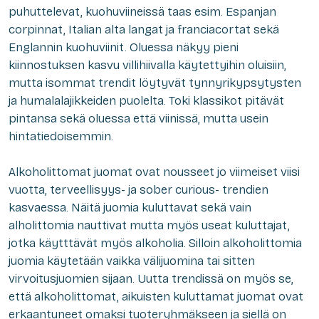
puhuttelevat, kuohuviineissä taas esim. Espanjan
corpinnat, Italian alta langat ja franciacortat sekä
Englannin kuohuviinit. Oluessa näkyy pieni
kiinnostuksen kasvu villihiivalla käytettyihin oluisiin,
mutta isommat trendit löytyvät tynnyrikypsytysten
ja humalalajikkeiden puolelta. Toki klassikot pitävät
pintansa sekä oluessa että viinissä, mutta usein
hintatiedoisemmin.
Alkoholittomat juomat ovat nousseet jo viimeiset viisi
vuotta, terveellisyys- ja sober curious- trendien
kasvaessa. Näitä juomia kuluttavat sekä vain
alholittomia nauttivat mutta myös useat kuluttajat,
jotka käytttävät myös alkoholia. Silloin alkoholittomia
juomia käytetään vaikka välijuomina tai sitten
virvoitusjuomien sijaan. Uutta trendissä on myös se,
että alkoholittomat, aikuisten kuluttamat juomat ovat
erkaantuneet omaksi tuoteryhmäkseen ja siellä on