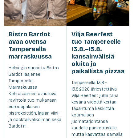
Bistro Bardot
Vilja Beerfest
avaa ovensa
tuo Tampereelle
Tampereella
13.8.–15.8.
marraskuussa
kansainvälisiä
oluita ja
Helsingin suosittu Bistro
paikallista pizzaa
Bardot laajenee
Tampereelle.
Tampereella 13.8.–
Marraskuussa
15.8.2026 järjestettävä
Kehräsaareen avautuva
Vilja Beerfest juhlii tänä
ravintola tuo mukanaan
kesänä viidettä kertaa.
eurooppalaisen
Tapahtuma keskittää
bistrokeittiön, laajan viini-
kotimaisen
ja cocktailvalikoiman sekä
juomatarjontansa
Bardot'n...
kuudelle panimotiskille,
mutta kasvattaa samalla