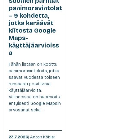
Suomen parhaat
panimoravintolat
– 9 kohdetta,
jotka keräävät
kiitosta Google
Maps-
käyttäjäarvioiss
a
Tähän listaan on koottu
panimoravintoloita, jotka
saavat vuodesta toiseen
runsaasti positiivisia
käyttäjäarvioita.
Valinnoissa on huomioitu
erityisesti Google Mapsin
arvosanat sekä...
23.7.2026
| Anton Köhler