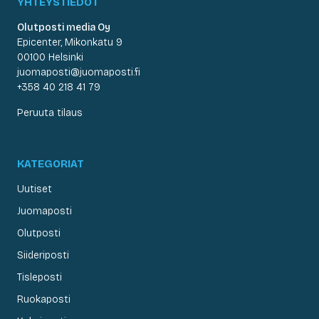
YHTEYSTIEDOT
Olutposti media Oy
Epicenter, Mikonkatu 9
00100 Helsinki
juomaposti@juomaposti.fi
+358 40 218 41 79
Peruuta tilaus
KATEGORIAT
Uutiset
Juomaposti
Olutposti
Siideriposti
Tisleposti
Ruokaposti