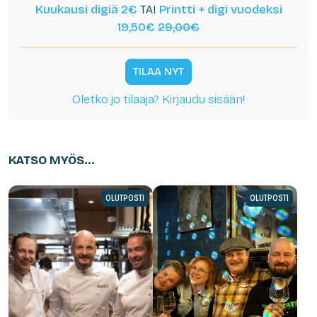
Kuukausi digiä 2€
TAI
Printti + digi vuodeksi
19,50€
29,00€
TILAA NYT
Oletko jo tilaaja? Kirjaudu sisään!
KATSO MYÖS...
OLUTPOSTI
OLUTPOSTI