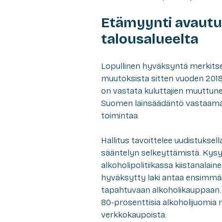
Etämyynti avaut
talousalueelta
Lopullinen hyväksyntä merkits
muutoksista sitten vuoden 2018
on vastata kuluttajien muuttunei
Suomen lainsäädäntö vastaama
toimintaa.
Hallitus tavoittelee uudistuks
sääntelyn selkeyttämistä. Kys
alkoholipolitiikassa kiistanala
hyväksytty laki antaa ensimmäi
tapahtuvaan alkoholikauppaan. J
80-prosenttisia alkoholijuomia
verkkokaupoista.