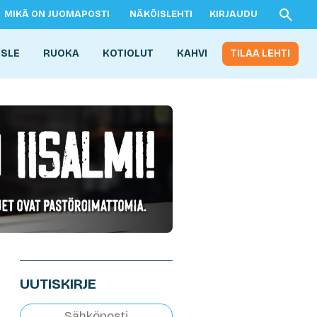
MIKÄ ON JUOMAPOSTI
NÄKÖISLEHTI
KIRJAUDU
ISLE
RUOKA
KOTIOLUT
KAHVI
TILAA LEHTI
UUTISKIRJE