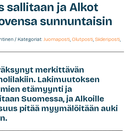
s sallitaan ja Alkot
 ovensa sunnuntaisin
ehtinen / Kategoriat:
Juomaposti
,
Olutposti
,
Siideriposti
,
äksynyt merkittävän
olilakiin. Lakimuutoksen
omien etämyynti ja
litaan Suomessa, ja Alkoille
suus pitää myymälöitään auki
n.