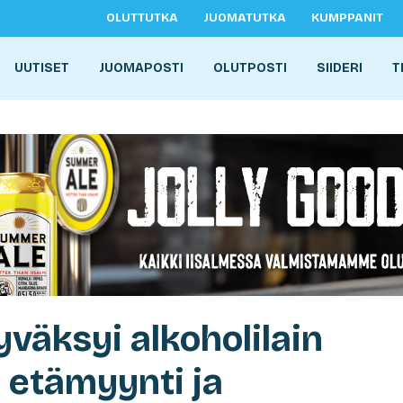
OLUTTUTKA
JUOMATUTKA
KUMPPANIT
UUTISET
JUOMAPOSTI
OLUTPOSTI
SIIDERI
T
väksyi alkoholilain
 etämyynti ja