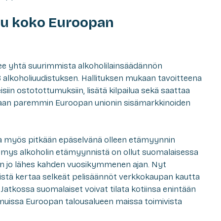
uu koko Euroopan
ee yhtä suurimmista alkoholilainsäädännön
 alkoholiuudistuksen. Hallituksen mukaan tavoitteena
siin ostotottumuksiin, lisätä kilpailua sekä saattaa
an paremmin Euroopan unionin sisämarkkinoiden
ella myös pitkään epäselvänä olleen etämyynnin
ymys alkoholin etämyynnistä on ollut suomalaisessa
inen jo lähes kahden vuosikymmenen ajan. Nyt
stä kertaa selkeät pelisäännöt verkkokaupan kautta
atkossa suomalaiset voivat tilata kotiinsa enintään
 muissa Euroopan talousalueen maissa toimivista