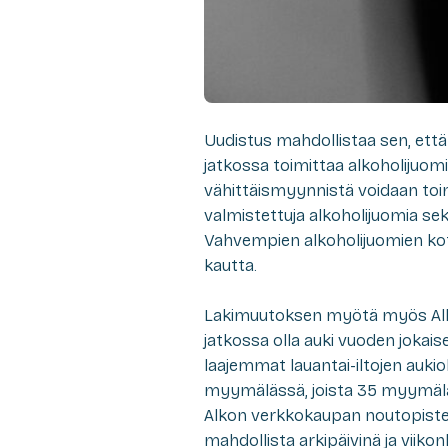
Uudistus mahdollistaa sen, että
jatkossa toimittaa alkoholijuom
vähittäismyynnistä voidaan toi
valmistettuja alkoholijuomia sek
Vahvempien alkoholijuomien koti
kautta.
Lakimuutoksen myötä myös Alkon
jatkossa olla auki vuoden jokai
laajemmat lauantai-iltojen aukio
myymälässä, joista 35 myymälä
Alkon verkkokaupan noutopiste
mahdollista arkipäivinä ja viikonl