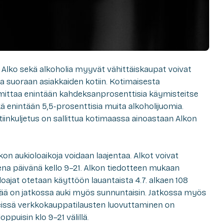
 Alko sekä alkoholia myyvät vähittäiskaupat voivat
ia suoraan asiakkaiden kotiin. Kotimaisesta
mittaa enintään kahdeksanprosenttisia käymisteitse
ä enintään 5,5-prosenttisia muita alkoholijuomia.
inkuljetus on sallittua kotimaassa ainoastaan Alkon
 aukioloaikoja voidaan laajentaa. Alkot voivat
sena päivänä kello 9–21. Alkon tiedotteen mukaan
loajat otetaan käyttöön lauantaista 4.7. alkaen 108
ä on jatkossa auki myös sunnuntaisin. Jatkossa myös
issä verkkokauppatilausten luovuttaminen on
oppuisin klo 9–21 välillä.