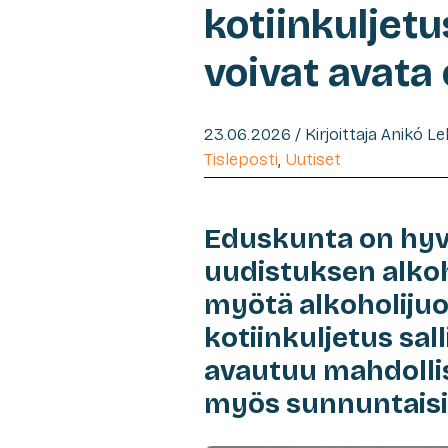
kotiinkuljetu
voivat avata
23.06.2026 / Kirjoittaja Anikó L
Tisleposti
,
Uutiset
Eduskunta on hyv
uudistuksen alkoh
myötä alkoholiju
kotiinkuljetus sal
avautuu mahdolli
myös sunnuntaisi