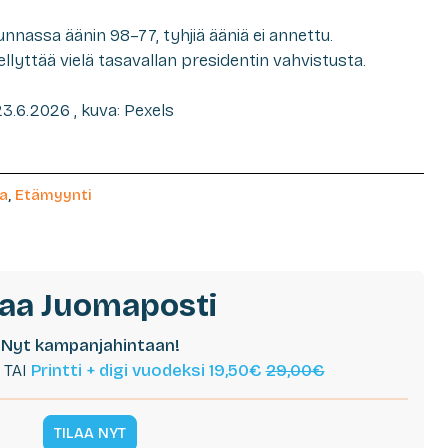
nassa äänin 98–77, tyhjiä ääniä ei annettu.
yttää vielä tasavallan presidentin vahvistusta.
3.6.2026 , kuva: Pexels
a
,
Etämyynti
laa Juomaposti
Nyt kampanjahintaan!
TAI
Printti + digi vuodeksi 19,50€
29,00€
TILAA NYT