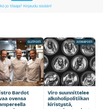
ko jo tilaaja? Kirjaudu sisään!
OLUTPOSTI
JUOMAPOSTI
istro Bardot
Viro suunnittelee
vaa ovensa
alkoholipolitiikan
ampereella
kiristystä,