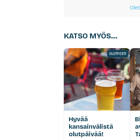
Olet
KATSO MYÖS...
OLUTPOSTI
Hyvää
B
kansainvälistä
a
olutpäivää!
T