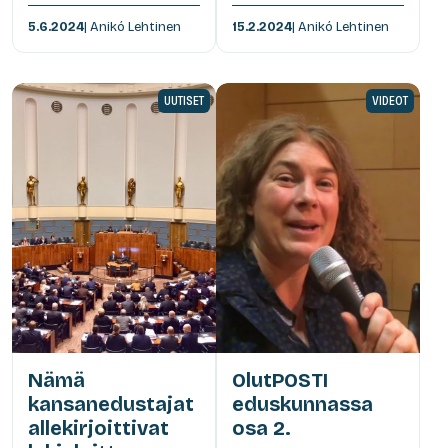
5.6.2024
| Anikó Lehtinen
15.2.2024
| Anikó Lehtinen
UUTISET
VIDEOT
Nämä
OlutPOSTI
kansanedustajat
eduskunnassa
allekirjoittivat
osa 2.