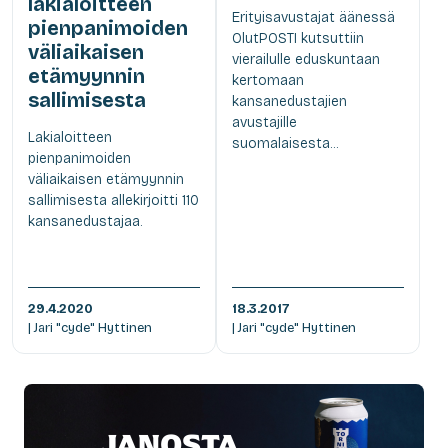
lakialoitteen
Erityisavustajat äänessä
pienpanimoiden
OlutPOSTI kutsuttiin
väliaikaisen
vierailulle eduskuntaan
etämyynnin
kertomaan
sallimisesta
kansanedustajien
avustajille
Lakialoitteen
suomalaisesta...
pienpanimoiden
väliaikaisen etämyynnin
sallimisesta allekirjoitti 110
kansanedustajaa.
29.4.2020
18.3.2017
| Jari "cyde" Hyttinen
| Jari "cyde" Hyttinen