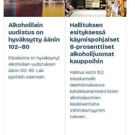
Alkoholilain
Hallituksen
uudistus on
esityksessä
hyväksytty äänin
käymispohjaiset
102–80
8-prosenttiset
alkoholijuomat
Eduskunta on hyväksynyt
kauppoihin
alkoholilain uudistuksen
äänin 102–80. Laki
Hallitus esitti 15.2.
pyritään saamaan...
eduskunnalle
lakiehdotuksessa
kahdeksanprosenttisten
alkoholijuomien
kauppaantuloa.
Vähittäismyyntiin
tulevien...