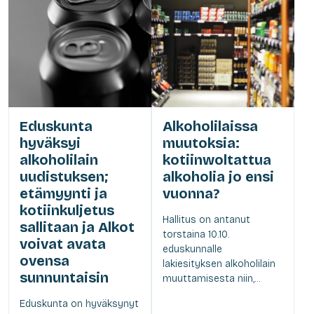
Eduskunta
Alkoholilaissa
hyväksyi
muutoksia:
alkoholilain
kotiinwoltattua
uudistuksen;
alkoholia jo ensi
etämyynti ja
vuonna?
kotiinkuljetus
Hallitus on antanut
sallitaan ja Alkot
torstaina 10.10.
voivat avata
eduskunnalle
ovensa
lakiesityksen alkoholilain
sunnuntaisin
muuttamisesta niin,...
Eduskunta on hyväksynyt