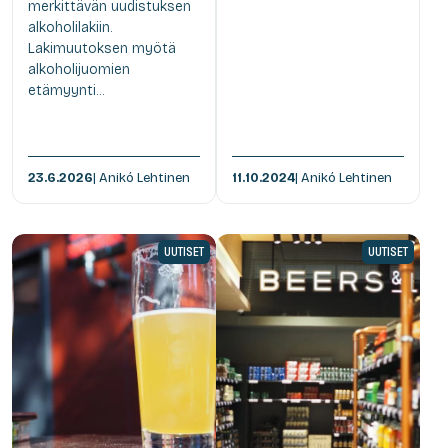
merkittävän uudistuksen
alkoholilakiin.
Lakimuutoksen myötä
alkoholijuomien
etämyynti...
23.6.2026
| Anikó Lehtinen
11.10.2024
| Anikó Lehtinen
UUTISET
UUTISET