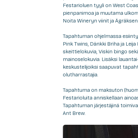
Festarioluen tyyli on West Coa
pienpanimoa ja muutama ulkoma
Noita Wineryn viinit ja Ägräksen
Tapahtuman ohjelmassa esiintyj
Pink Twins, Dänkki Briha ja Le
skeittielokuvia, Viskin bingo sek
mainoselokuvia. Lisäksi lauantai
keskustelijoiksi saapuvat tapah
olutharrastajia.
Tapahtuma on maksuton (huom. To
Festarioluita anniskellaan ainoas
Tapahtuman järjestäjinä toimivat
Ant Brew.