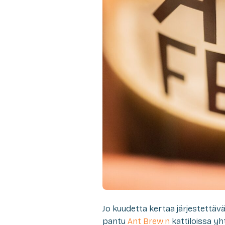
Jo kuudetta kertaa järjestettäv
pantu
Ant Brew:n
kattiloissa yh