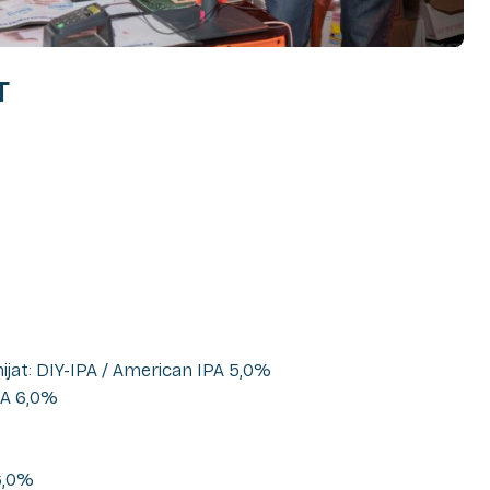
T
ijat: DIY-IPA / American IPA 5,0%
PA 6,0%
6,0%