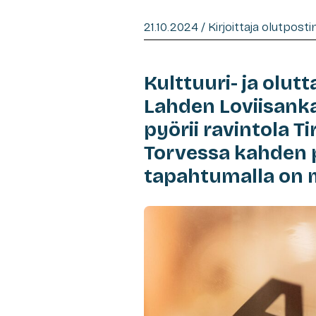
21.10.2024 / Kirjoittaja olutpost
Kulttuuri- ja olu
Lahden Loviisanka
pyörii ravintola Ti
Torvessa kahden 
tapahtumalla on 