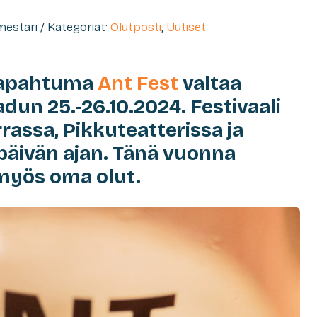
imestari / Kategoriat:
Olutposti
,
Uutiset
ttapahtuma
Ant Fest
valtaa
dun 25.-26.10.2024. Festivaali
rrassa, Pikkuteatterissa ja
päivän ajan. Tänä vuonna
myös oma olut.