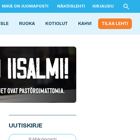
MIKÄ ON JUOMAPOSTI
NÄKÖISLEHTI
KIRJAUDU
ISLE
RUOKA
KOTIOLUT
KAHVI
TILAA LEHTI
UUTISKIRJE