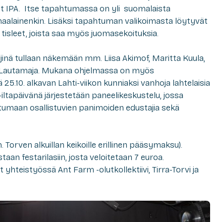
st IPA. Itse tapahtumassa on yli suomalaista
alainenkin. Lisäksi tapahtuman valikoimasta löytyvät
 tisleet, joista saa myös juomasekoituksia.
inä tullaan näkemään mm. Liisa Akimof, Maritta Kuula,
ija Lautamaja. Mukana ohjelmassa on myös
ä 25.10. alkavan Lahti-viikon kunniaksi vanhoja lahtelaisia
-iltapäivänä järjestetään paneelikeskustelu, jossa
tumaan osallistuvien panimoiden edustajia sekä
rven alkuillan keikoille erillinen pääsymaksu).
taan festarilasiin, josta veloitetaan 7 euroa.
 yhteistyössä Ant Farm -olutkollektiivi, Tirra-Torvi ja