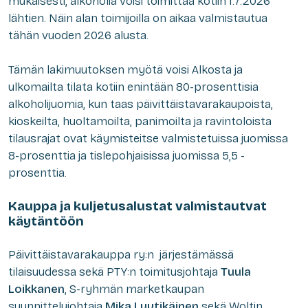
mukaisesti, alkoholia voisi toimittaa kotiin 1.7.2026
lähtien. Näin alan toimijoilla on aikaa valmistautua
tähän vuoden 2026 alusta.
Tämän lakimuutoksen myötä voisi Alkosta ja
ulkomailta tilata kotiin enintään 80-prosenttisia
alkoholijuomia, kun taas päivittäistavarakaupoista,
kioskeilta, huoltamoilta, panimoilta ja ravintoloista
tilausrajat ovat käymisteitse valmistetuissa juomissa
8-prosenttia ja tislepohjaisissa juomissa 5,5 -
prosenttia.
Kauppa ja kuljetusalustat valmistautvat
käytäntöön
Päivittäistavarakauppa ry:n järjestämässä
tilaisuudessa sekä PTY:n toimitusjohtaja
Tuula
Loikkanen
, S-ryhmän marketkaupan
suunnittelujohtaja
Mika Lyytikäinen
sekä Woltin