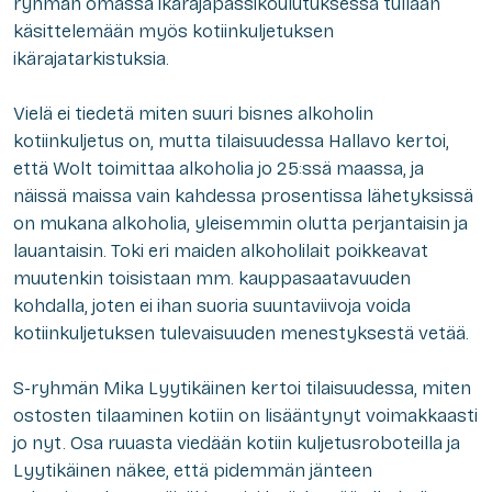
ryhmän omassa ikärajapassikoulutuksessa tullaan
käsittelemään myös kotiinkuljetuksen
ikärajatarkistuksia.
Vielä ei tiedetä miten suuri bisnes alkoholin
kotiinkuljetus on, mutta tilaisuudessa Hallavo kertoi,
että Wolt toimittaa alkoholia jo 25:ssä maassa, ja
näissä maissa vain kahdessa prosentissa lähetyksissä
on mukana alkoholia, yleisemmin olutta perjantaisin ja
lauantaisin. Toki eri maiden alkoholilait poikkeavat
muutenkin toisistaan mm. kauppasaatavuuden
kohdalla, joten ei ihan suoria suuntaviivoja voida
kotiinkuljetuksen tulevaisuuden menestyksestä vetää.
S-ryhmän Mika Lyytikäinen kertoi tilaisuudessa, miten
ostosten tilaaminen kotiin on lisääntynyt voimakkaasti
jo nyt. Osa ruuasta viedään kotiin kuljetusroboteilla ja
Lyytikäinen näkee, että pidemmän jänteen