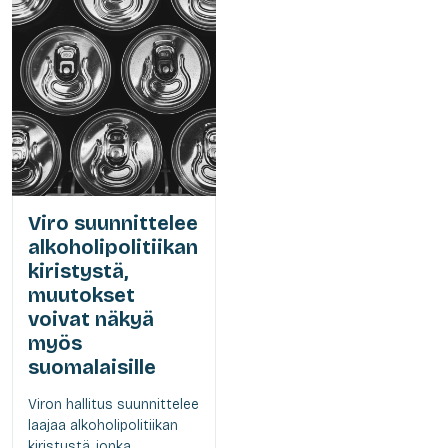
Viro suunnittelee
alkoholipolitiikan
kiristystä,
muutokset
voivat näkyä
myös
suomalaisille
Viron hallitus suunnittelee
laajaa alkoholipolitiikan
kiristystä, jonka