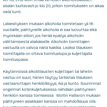
sisään luultavasti jo klo 20, jolloin toimitukseen on aikaa
vielä tunti.
Lakiesityksen mukaan alkoholia toimitetaan yli 18-
vuotiaille, päihtyneille alkoholia ei saa luovuttaa eikä
myöskään silloin, jos herää epäilys alkoholin
välittämisestä alaikäiselle. Alkoholin toimittajien
vastuulla on valvoa näitä kaikkia. Lisäksi t
ilauksen
toimittajalla on oltava toimituslupa ja kuljettajalla
toimituspassi.
Käytännössä alkolitilausten kuljettajan tai lähetin
vastuu on suuri, hänen täytyy tarkistaa tilauksen
vastaanottajan henkilöllisyys, ikä ja kunto. Suurimmat
ongelmat kotiinkuljetuksessa nähdään päihtyneen
henkilön kanssa toimisessa. Woltin Hallavon mukaan
päihtyneen asiakkaan kanssa on mahdollisuus olla