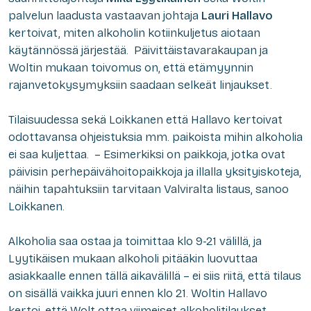
palvelun laadusta vastaavan johtaja
Lauri Hallavo
kertoivat, miten alkoholin kotiinkuljetus aiotaan
käytännössä järjestää.
Päivittäistavarakaupan ja
Woltin mukaan toivomus on, että etämyynnin
rajanvetokysymyksiin saadaan selkeät linjaukset.
Tilaisuudessa sekä Loikkanen että Hallavo kertoivat
odottavansa ohjeistuksia mm. paikoista mihin alkoholia
ei saa kuljettaa. – Esimerkiksi on paikkoja, jotka ovat
päivisin perhepäivähoitopaikkoja ja illalla yksityiskoteja,
näihin tapahtuksiin tarvitaan Valviralta listaus, sanoo
Loikkanen.
Alkoholia saa ostaa ja toimittaa klo 9-21 välillä, ja
Lyytikäisen mukaan alkoholi pitääkin luovuttaa
asiakkaalle ennen tällä aikavälillä – ei siis riitä, että tilaus
on sisällä vaikka juuri ennen klo 21. Woltin Hallavo
kertoi, että Wolt ottaa viimeiset alkoholitilaukset