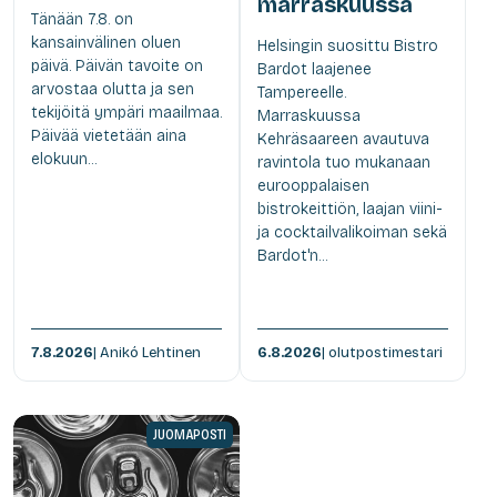
marraskuussa
Tänään 7.8. on
kansainvälinen oluen
Helsingin suosittu Bistro
päivä. Päivän tavoite on
Bardot laajenee
arvostaa olutta ja sen
Tampereelle.
tekijöitä ympäri maailmaa.
Marraskuussa
Päivää vietetään aina
Kehräsaareen avautuva
elokuun...
ravintola tuo mukanaan
eurooppalaisen
bistrokeittiön, laajan viini-
ja cocktailvalikoiman sekä
Bardot'n...
7.8.2026
| Anikó Lehtinen
6.8.2026
| olutpostimestari
JUOMAPOSTI