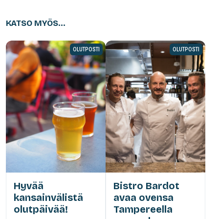
KATSO MYÖS...
OLUTPOSTI
OLUTPOSTI
Hyvää
Bistro Bardot
kansainvälistä
avaa ovensa
olutpäivää!
Tampereella