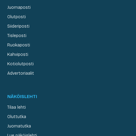
Juomaposti
Olutposti
Siideriposti
Tisleposti
Ruokaposti
Kahviposti
Kotiolutposti
Advertoriaalit
NÄKÖISLEHTI
Tilaa lehti
Oluttutka
Juomatutka
Lue näköislehti