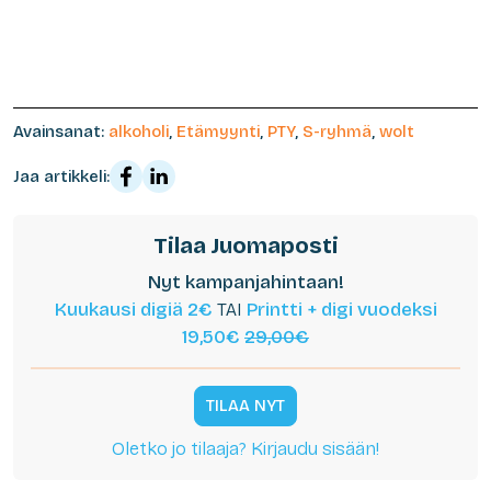
Avainsanat:
alkoholi
,
Etämyynti
,
PTY
,
S-ryhmä
,
wolt
Jaa artikkeli:
Tilaa Juomaposti
Nyt kampanjahintaan!
Kuukausi digiä 2€
TAI
Printti + digi vuodeksi
19,50€
29,00€
TILAA NYT
Oletko jo tilaaja? Kirjaudu sisään!