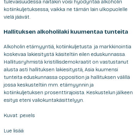
tulevaisuudessa näitäkin voisi hyödyntää alkoholin
kotiinkuljetuksessa, vaikka ne tämän lain ulkopuolelle
vielä jäävät.
Hallituksen alkoholilaki kuumentaa tunteita
Alkoholin etämyyntiä, kotiinkuljetusta ja markkinointia
koskevaa lakiesitystä käsiteltiin eilen eduskunnassa.
Hallitusryhmistä kristillisdemokraatit on vastustanut
alusta asti hallituksen lakiesitystä, Asia kuumensi
tunteita eduskunnassa opposition ja hallituksen välillä
jossa keskusteltiin mm. etämyynnin ja
kotiinkuljetuksen prosenttirajoista. Keskustelun jälkeen
esitys eteni valiokuntakäsittelyyn.
Kuvat: pexels
Lue lisää: