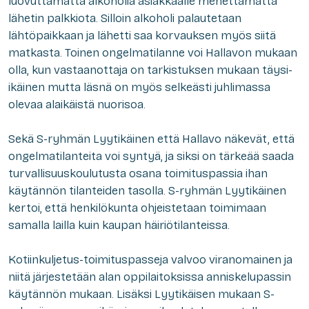
luovuttamatta alkoholia asiakkaalle menettämättä
lähetin palkkiota. Silloin alkoholi palautetaan
lähtöpaikkaan ja lähetti saa korvauksen myös siitä
matkasta. Toinen ongelmatilanne voi Hallavon mukaan
olla, kun vastaanottaja on tarkistuksen mukaan täysi-
ikäinen mutta läsnä on myös selkeästi juhlimassa
olevaa alaikäistä nuorisoa.
Sekä S-ryhmän Lyytikäinen että Hallavo näkevät, että
ongelmatilanteita voi syntyä, ja siksi on tärkeää saada
turvallisuuskoulutusta osana toimituspassia ihan
käytännön tilanteiden tasolla. S-ryhmän Lyytikäinen
kertoi, että henkilökunta ohjeistetaan toimimaan
samalla lailla kuin kaupan häiriötilanteissa.
Kotiinkuljetus-toimituspasseja valvoo viranomainen ja
niitä järjestetään alan oppilaitoksissa anniskelupassin
käytännön mukaan. Lisäksi Lyytikäisen mukaan S-