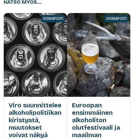
KATSO MYÖS...
JUOMAPOSTI
JUOMAPOSTI
Viro suunnittelee
Euroopan
alkoholipolitiikan
ensimmäinen
kiristystä,
alkoholiton
muutokset
olutfestivaali ja
voivat näkyä
maailman