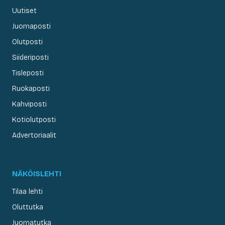
Uutiset
Juomaposti
Olutposti
Siideriposti
Tisleposti
Ruokaposti
Kahviposti
Kotiolutposti
Advertoriaalit
NÄKÖISLEHTI
Tilaa lehti
Oluttutka
Juomatutka