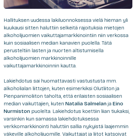
Hallituksen uudessa lakiluonnoksessa vielä hieman yli
kuukausi sitten haluttiin selkeitä rajoituksia mietojen
alkoholijuomien vaikuttajamarkkinointiin niin verkossa
kuin sosiaalisen median kanavien puolella. Tätä
perusteltiin lasten ja nuorten altistumisella
alkoholijuomien markkinoinnille
vaikuttajamarkkinoinnin kautta.
Lakiehdotus sai huomattavasti vastustusta mm.
alkoholialan liittojen, kuten esimerkiksi Olutliiton ja
Pienpanimoliiton taholta, että erilaisten sosiaalisen
median vaikuttajien, kuten
Natalia Salmelan
ja
Eino
Nurmiston
puolelta. Lakiehdotus koettiin liian tiukaksi,
varsinkin kun samassa lakiehdotuksessa
verkkomarkkinointi haluttiin sallia nykyistä laajemmin
väkeville alkoholijuomille. Vaikuttajat ja liitot katsoivat