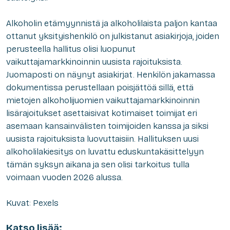
Alkoholin etämyynnistä ja alkoholilaista paljon kantaa
ottanut yksityishenkilö on julkistanut asiakirjoja, joiden
perusteella hallitus olisi luopunut
vaikuttajamarkkinoinnin uusista rajoituksista.
Juomaposti on näynyt asiakirjat. Henkilön jakamassa
dokumentissa perustellaan poisjättöä sillä, että
mietojen alkoholijuomien vaikuttajamarkkinoinnin
lisärajoitukset asettaisivat kotimaiset toimijat eri
asemaan kansainvälisten toimijoiden kanssa ja siksi
uusista rajoituksista luovuttaisiin. Hallituksen uusi
alkoholilakiesitys on luvattu eduskuntakäsittelyyn
tämän syksyn aikana ja sen olisi tarkoitus tulla
voimaan vuoden 2026 alussa.
Kuvat: Pexels
Katso lisää: