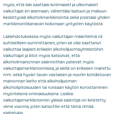
myös, että laki saattaisi kotimaiset ja ulkomaiset
vaikuttajat eri asemaan, vähentäisi laatuun ja makuun
keskittyvää alkoholimarkkinointia sekä poistaisi yhden
markkinointikanavan kokonaan yritysten käytöstä.
Lakiehdotuksessa myös vaikuttajan määritelmä oli
suhteellisen summittainen, joten se olisi saattanut
vaikuttaa laajasti erilaisiin alkoholijuomayhteistöihin.
Vaikuttajat ja liitot myös katsoivat, että
alkoholimainonnan säännöthän patevät myös
vaikuttajamarkkinoinnissa, ja siellä on erikseen mainittu
mm. sekä hyvän tavan vastaisen ja nuoriin kohdistuvan
mainonnan kielto että alkoholijuoman
alkoholipitoisuuden tai runsaan käytön korostaminen
myönteisinä ominaisuuksina. Lisäksi
vaikuttajamarkkinoinnin yleisiä sääntöjä on kiristetty
viime vuonna, joten katsottiin että tämä riittää
säätelyksi.