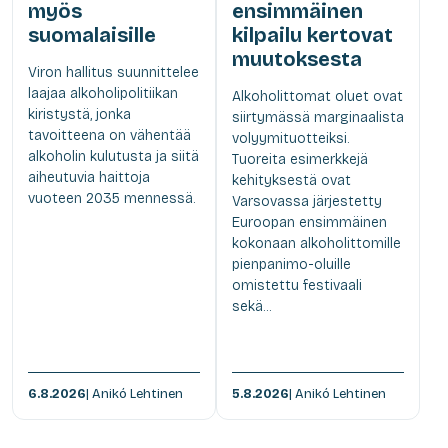
myös
ensimmäinen
suomalaisille
kilpailu kertovat
muutoksesta
Viron hallitus suunnittelee
laajaa alkoholipolitiikan
Alkoholittomat oluet ovat
kiristystä, jonka
siirtymässä marginaalista
tavoitteena on vähentää
volyymituotteiksi.
alkoholin kulutusta ja siitä
Tuoreita esimerkkejä
aiheutuvia haittoja
kehityksestä ovat
vuoteen 2035 mennessä.
Varsovassa järjestetty
Euroopan ensimmäinen
kokonaan alkoholittomille
pienpanimo-oluille
omistettu festivaali
sekä...
6.8.2026
| Anikó Lehtinen
5.8.2026
| Anikó Lehtinen