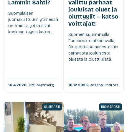
Lammin Sahti?
valittu parhaat
jouluisat oluet ja
Suomalaisen
oluttyylit – katso
juomakulttuurin ytimessä
voittajat!
on ilmiöitä, jotka eivät
koskaan täysin katoa...
Suomen suurimmalla
Facebook-olutkanavalla,
Olutpostissa äänestettiin
parhaasta jouluisesta
oluesta ja oluttyylistä.
16.4.2026
| Titti Myhrberg
16.12.2025
| Rosana Lindfors
OLUTPOSTI
JUOMAPOSTI