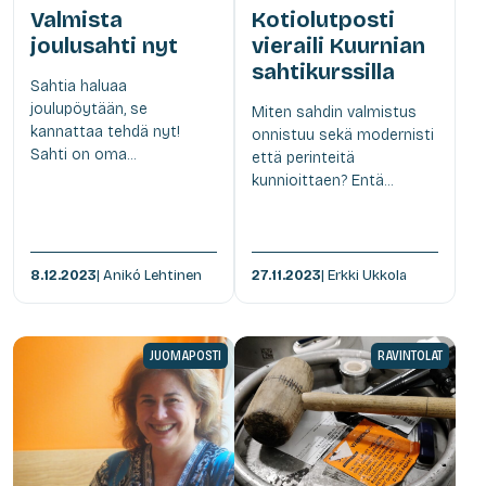
Valmista
Kotiolutposti
joulusahti nyt
vieraili Kuurnian
sahtikurssilla
Sahtia haluaa
joulupöytään, se
Miten sahdin valmistus
kannattaa tehdä nyt!
onnistuu sekä modernisti
Sahti on oma...
että perinteitä
kunnioittaen? Entä...
8.12.2023
| Anikó Lehtinen
27.11.2023
| Erkki Ukkola
JUOMAPOSTI
RAVINTOLAT