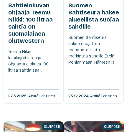
Sahtielokuvan
Suomen
ohjaaja Teemu
Sahtiseura hakee
Nikki: 100 litraa
alueellista suojaa
sahtia on
sahdille
suomalainen
Suomen Sahtiseura
olutwestern
hakee suojattua
maantieteellistä
Teemu Nikin
merkintää sahdille Etelä-
käsikirjoittama ja
Pohjanmaan, Hämeen ja...
ohjaama elokuva 100
litraa sahtia saa...
27.3.2025
| Anikó Lehtinen
23.12.2024
| Anikó Lehtinen
OLUTPOSTI
OLUTPOSTI