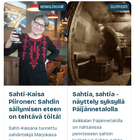
HENKILÖKUVAT
OLUTPOSTI
Sahti-Kaisa
Sahtia, sahtia -
Piironen: Sahdin
näyttely syksyllä
säilymisen eteen
Päijännetalolla
on tehtävä töitä!
Asikkalan Päijännetalolla
on nähtävissä
Sahti-Kaisana tunnettu
perinteiseen sahtiin
sahdintekijä Marjokaisa