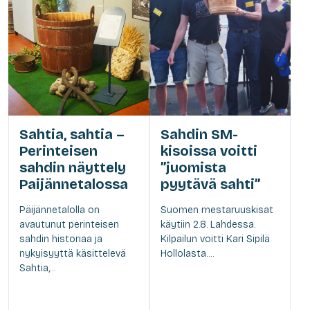
Sahtia, sahtia –
Sahdin SM-
Perinteisen
kisoissa voitti
sahdin näyttely
”juomista
Paijännetalossa
pyytävä sahti”
Päijännetalolla on
Suomen mestaruuskisat
avautunut perinteisen
käytiin 2.8. Lahdessa.
sahdin historiaa ja
Kilpailun voitti Kari Sipilä
nykyisyyttä käsittelevä
Hollolasta....
Sahtia,...