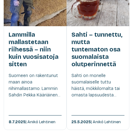
Lammilla
Sahti – tunnettu,
mallastetaan
mutta
riihessä – niin
tuntematon osa
kuin vuosisatoja
suomalaista
sitten
olutperinnettä
Suomeen on rakentunut
Sahti on monelle
maan ainoa
suomalaiselle tuttu
riihimallastamo. Lammin
häistä, mökkilomalta tai
Sahdin Pekka Kääriäinen...
omasta lapsuudesta...
8.7.2025
| Anikó Lehtinen
25.5.2025
| Anikó Lehtinen