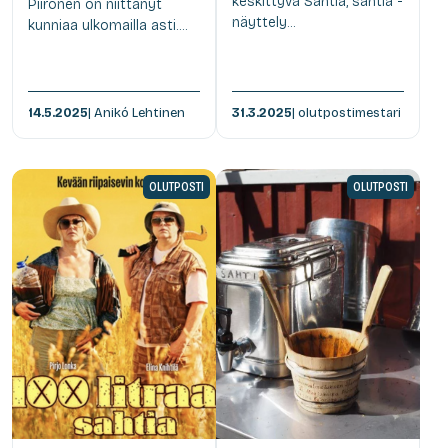
keskittyvä Sahtia, sahtia -
Piironen on niittänyt
näyttely...
kunniaa ulkomailla asti....
14.5.2025
| Anikó Lehtinen
31.3.2025
| olutpostimestari
OLUTPOSTI
OLUTPOSTI