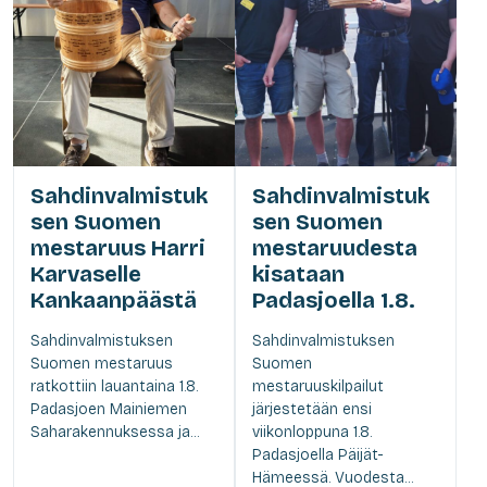
Sahdinvalmistuk
Sahdinvalmistuk
sen Suomen
sen Suomen
mestaruus Harri
mestaruudesta
Karvaselle
kisataan
Kankaanpäästä
Padasjoella 1.8.
Sahdinvalmistuksen
Sahdinvalmistuksen
Suomen mestaruus
Suomen
ratkottiin lauantaina 1.8.
mestaruuskilpailut
Padasjoen Mainiemen
järjestetään ensi
Saharakennuksessa ja...
viikonloppuna 1.8.
Padasjoella Päijät-
Hämeessä. Vuodesta...