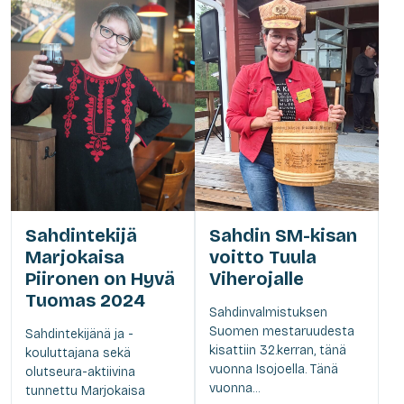
Sahdintekijä
Sahdin SM-kisan
Marjokaisa
voitto Tuula
Piironen on Hyvä
Viherojalle
Tuomas 2024
Sahdinvalmistuksen
Suomen mestaruudesta
Sahdintekijänä ja -
kisattiin 32.kerran, tänä
kouluttajana sekä
vuonna Isojoella. Tänä
olutseura-aktiivina
vuonna...
tunnettu Marjokaisa