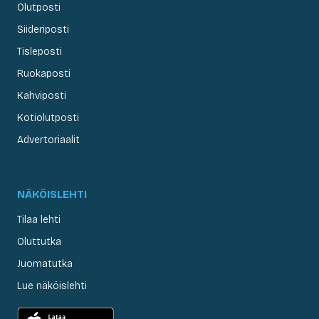
Olutposti
Siideriposti
Tisleposti
Ruokaposti
Kahviposti
Kotiolutposti
Advertoriaalit
NÄKÖISLEHTI
Tilaa lehti
Oluttutka
Juomatutka
Lue näköislehti