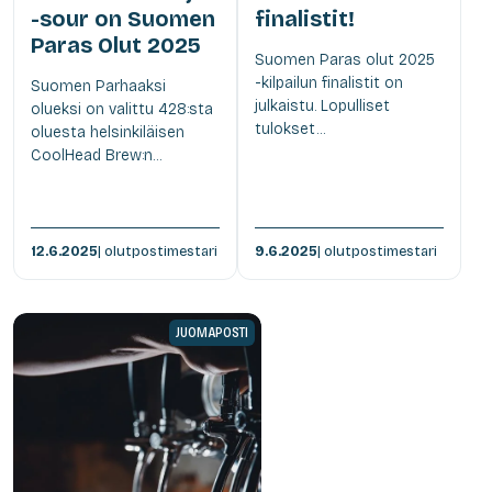
-sour on Suomen
finalistit!
Paras Olut 2025
Suomen Paras olut 2025
-kilpailun finalistit on
Suomen Parhaaksi
julkaistu. Lopulliset
olueksi on valittu 428:sta
tulokset...
oluesta helsinkiläisen
CoolHead Brew:n...
12.6.2025
| olutpostimestari
9.6.2025
| olutpostimestari
JUOMAPOSTI