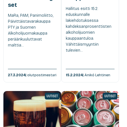
set
Hallitus esitti 15.2.
eduskunnalle
MaRa, PAM, Panimoliitto,
lakiehdotuksessa
Päivittäistavarakauppa
kahdeksanprosenttisten
PTY ja Suomen
alkoholijuomien
Alkoholijuomakauppa
kauppaantuloa.
peräänkuuluttavat
Vähittäismyyntiin
malttia...
tulevien...
27.3.2024
| olutpostimestari
15.2.2024
| Anikó Lehtinen
UUTISET
UUTISET