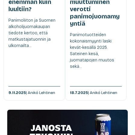
enemmän kuin
muuttuminen
luultiin?
verotti
panimojuomamy
Panimoliiton ja Suomen
yntiä
alkoholi­juomakaupan
tiedote kertoo, että
Panimotuotteiden
matkustajatuonnin ja
kokonaismyynti laski
ulkomailta...
kevät-kesällä 2025.
Sateinen kesä,
juomatapojen muutos
sekä...
9.11.2025
| Anikó Lehtinen
18.7.2025
| Anikó Lehtinen