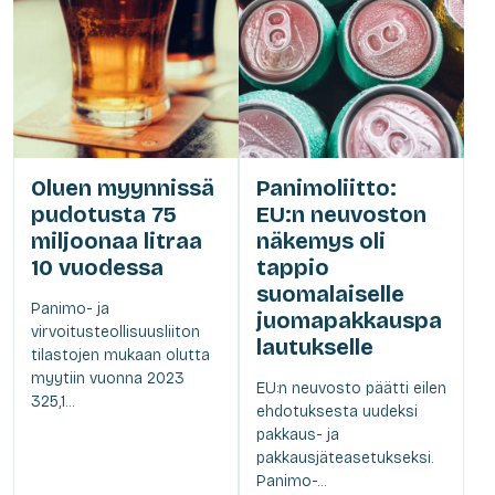
Oluen myynnissä
Panimoliitto:
pudotusta 75
EU:n neuvoston
miljoonaa litraa
näkemys oli
10 vuodessa
tappio
suomalaiselle
Panimo- ja
juomapakkauspa
virvoitusteollisuusliiton
lautukselle
tilastojen mukaan olutta
myytiin vuonna 2023
EU:n neuvosto päätti eilen
325,1...
ehdotuksesta uudeksi
pakkaus- ja
pakkausjäteasetukseksi.
Panimo-...