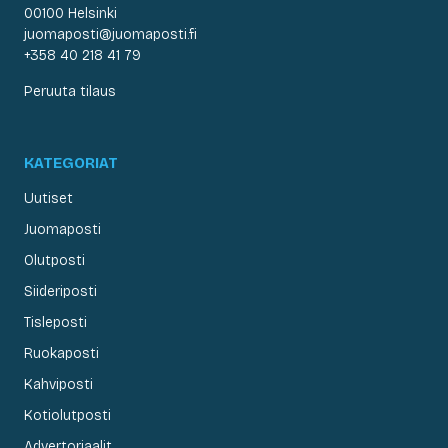
00100 Helsinki
juomaposti@juomaposti.fi
+358 40 218 41 79
Peruuta tilaus
KATEGORIAT
Uutiset
Juomaposti
Olutposti
Siideriposti
Tisleposti
Ruokaposti
Kahviposti
Kotiolutposti
Advertoriaalit