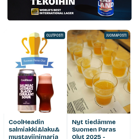
OLUTPOSTI
JUOMAPOSTI
CoolHeadin
Nyt tiedämme
salmiakki&laku&
Suomen Paras
mustaviinimarja
Olut 2025 -