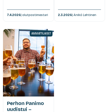
7.4.2026
| olutpostimestari
2.3.2026
| Anikó Lehtinen
AMMATTILAISET
Perhon Panimo
uudistui –