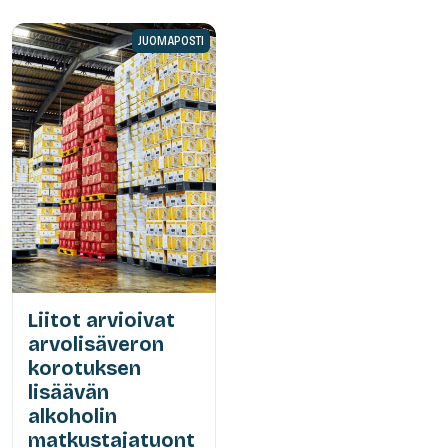
JUOMAPOSTI
Liitot arvioivat
arvolisäveron
korotuksen
lisäävän
alkoholin
matkustajatuont