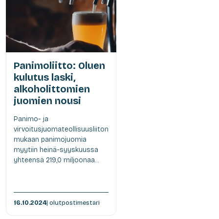
Panimoliitto: Oluen
kulutus laski,
alkoholittomien
juomien nousi
Panimo- ja
virvoitusjuomateollisuusliiton
mukaan panimojuomia
myytiin heinä-syyskuussa
yhteensä 219,0 miljoonaa...
16.10.2024
| olutpostimestari