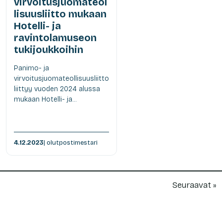
virvoitusjuomateol
lisuusliitto mukaan
Hotelli- ja
ravintolamuseon
tukijoukkoihin
Panimo- ja
virvoitusjuomateollisuusliitto
liittyy vuoden 2024 alussa
mukaan Hotelli- ja...
4.12.2023
| olutpostimestari
Seuraavat »