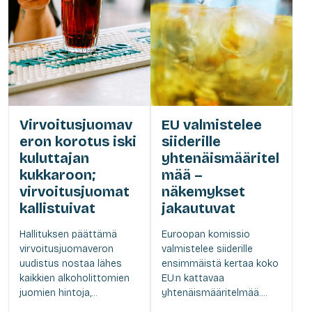
Virvoitusjuomav
EU valmistelee
eron korotus iski
siiderille
kuluttajan
yhtenäismääritel
kukkaroon;
mää –
virvoitusjuomat
näkemykset
kallistuivat
jakautuvat
Hallituksen päättämä
Euroopan komissio
virvoitusjuomaveron
valmistelee siiderille
uudistus nostaa lähes
ensimmäistä kertaa koko
kaikkien alkoholittomien
EU:n kattavaa
juomien hintoja,...
yhtenäismääritelmää....