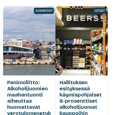
JUOMAPOSTI
UUTISET
Panimoliitto:
Hallituksen
Alkoholijuomien
esityksessä
maahantuonti
käymispohjaiset
aiheuttaa
8-prosenttiset
huomattavat
alkoholijuomat
verotulomenetyk
kauppoihin