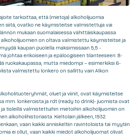
oite tarkoittaa, että (mietoja) alkoholijuomia
puen siitä, ovatko ne käymisteitse valmistettuja vai
äädännön mukaan suomalaisessa vähittäiskaupassa
alkoholijuomien on oltava valmistettu käymisteitse ja
oi myydä kaupan puolella maksimissaan 5,5 -
 johtaa erikoiseen ja epäloogiseen tilanteeseen: 8-
dä ruokakaupassa, mutta miedompi – esimerkiksi 6-
lista valmistettu lonkero on sallittu vain Alkon
holituoteryhmät, oluet ja viinit, ovat käymisteitse
sa mm. lonkeroista ja rdt (ready to drink)- juomista ovat
ja tisleillä valmistettuihin mietoihin alkoholijuomiin on
 alkoholihistoriasta. Kieltolain jälkeen, 1932
enkaan, vaan kaikki anniskeltiin ravintoloista tai myytiin
uomia ei ollut, vaan kaikki miedot alkoholijuomat olivat