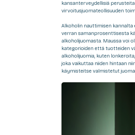
kansanterveydellisiä perusteit
virvoitusjuomateollisuuden toim
Alkoholin nauttimisen kannalta
verran samanprosenttisesta käy
alkoholijuomasta. Maussa voi ol
kategorioiden että tuotteiden vä
alkoholijuomia, kuten lonkeroit
joka vaikuttaa niiden hintaan niin
käymisteitse valmistetut juomat