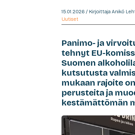
15.01.2026 / Kirjoittaja Anikó Le
Uutiset
Panimo- ja virvoit
tehnyt EU-komissi
Suomen alkoholila
kutsutusta valmis
mukaan rajoite on
perusteita ja muod
kestämättömän m