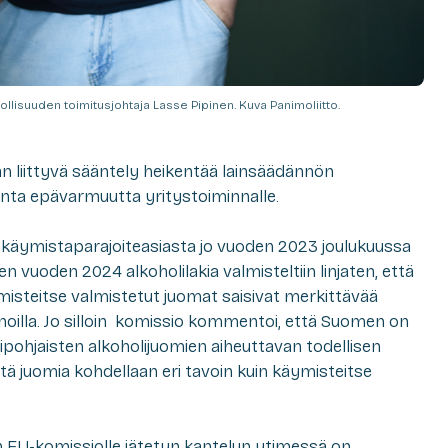
ollisuuden toimitusjohtaja Lasse Pipinen. Kuva Panimoliitto.
 liittyvä sääntely heikentää lainsäädännön
onta epävarmuutta yritystoiminnalle.
käymistaparajoiteasiasta jo vuoden 2023 joulukuussa
vuoden 2024 alkoholilakia valmisteltiin linjaten, että
misteitse valmistetut juomat saisivat merkittävää
oilla. Jo silloin komissio kommentoi, että Suomen on
pohjaisten alkoholijuomien aiheuttavan todellisen
itä juomia kohdellaan eri tavoin kuin käymisteitse
 EU-komissiolle jätetyn kantelun ytimessä on