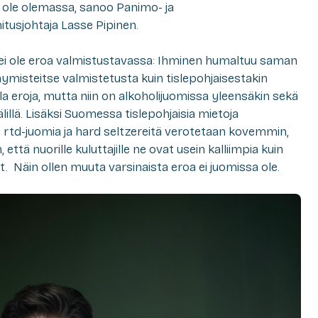
a ole olemassa, sanoo Panimo- ja
itusjohtaja Lasse Pipinen.
 ei ole eroa valmistustavassa: Ihminen humaltuu saman
misteitse valmistetusta kuin tislepohjaisestakin
la eroja, mutta niin on alkoholijuomissa yleensäkin sekä
lillä. Lisäksi Suomessa tislepohjaisia mietoja
a, rtd-juomia ja hard seltzereitä verotetaan kovemmin,
, että nuorille kuluttajille ne ovat usein kalliimpia kuin
. Näin ollen muuta varsinaista eroa ei juomissa ole.