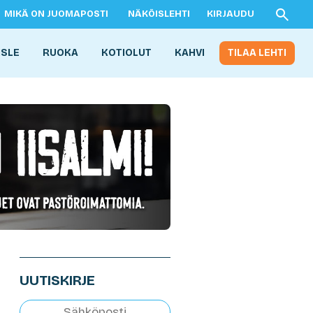
MIKÄ ON JUOMAPOSTI
NÄKÖISLEHTI
KIRJAUDU
ISLE
RUOKA
KOTIOLUT
KAHVI
TILAA LEHTI
UUTISKIRJE