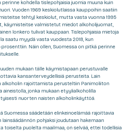
n perinne kohdella tislepohjaisia juomia muuna kuin
nuori. Vuoden 1969 keskiolutlaissa kauppoihin saatiin
misteitse tehty) keskiolut, mutta vasta vuonna 1995
t, käymisteitse valmistetut miedot alkoholijuomat,
jainen lonkero tulivat kauppaan. Tislepohjaisia mietoja
lla saatu myydä vasta vuodesta 2018, kun
 -prosenttiin. Näin ollen, Suomessa on pitkä perinne
tukselle.
isuuden mukaan tälle käymistapaan perustuvalle
kottavia kansanterveydellisiä perusteita. Lain
alkoholin rajoittamista perusteltiin Panimoliiton
 aineistolla, jonka mukaan etyylialkoholilla
rityisesti nuorten naisten alkoholinkäyttöä.
tä Suomessa säädetään elinkeinoelämää rajoittavia
Kun lainsäädännön pohjaksi joudutaan hakemaan
toiselta puolelta maailmaa, on selvää, ettei todellisia