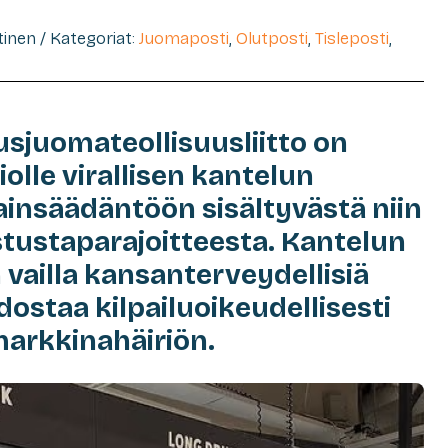
htinen / Kategoriat:
Juomaposti
,
Olutposti
,
Tisleposti
,
usjuomateollisuusliitto on
olle virallisen kantelun
insäädäntöön sisältyvästä niin
tustaparajoitteesta. Kantelun
 vailla kansanterveydellisiä
ostaa kilpailuoikeudellisesti
arkkinahäiriön.