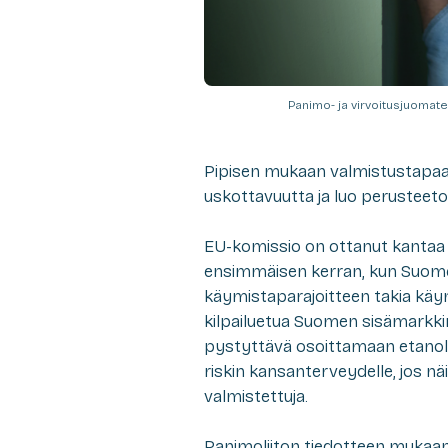
Panimo- ja virvoitusjuomate
Pipisen mukaan valmistustapaan
uskottavuutta ja luo perusteet
EU-komissio on ottanut kantaa 
ensimmäisen kerran, kun Suomen 
käymistaparajoitteen takia käy
kilpailuetua Suomen sisämarkkin
pystyttävä osoittamaan etanoli
riskin kansanterveydelle, jos nä
valmistettuja.
Panimoliiton tiedotteen mukaan