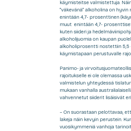
käymisteitse valmistettuja. Näi
”väkevänä” alkoholina on hyvin 
enintään 4,7- prosenttinen (käy
muut enintään 4,7- prosenttise
kuten siideri ja hedelmäviinipoh
alkoholijuomia on kaupan puole
alkoholiprosentti nostettiin 5,5
käymistapaan perustuvalle rajoi
Panimo- ja virvoitusjuomateoll
rajoitukselle ei ole olemassa us
valmistelun yhteydessä tislatun 
mukaan vanhalla australialaisella
vahvennetut siiderit lisäisivät e
– On suorastaan pelottavaa, et
lakeja näin kevyin perustein. 
vuosikymmeniä vanhoja tarinoita 