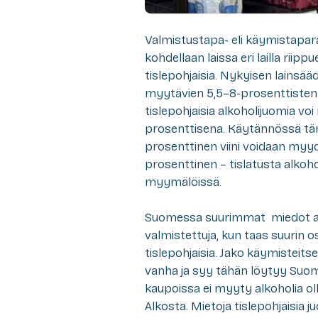
Valmistustapa- eli käymistaparaj
kohdellaan laissa eri lailla riip
tislepohjaisia. Nykyisen lains
myytävien 5,5–8-prosenttisten 
tislepohjaisia alkoholijuomia v
prosenttisena. Käytännössä tämä
prosenttinen viini voidaan myy
prosenttinen – tislatusta alkoho
myymälöissä.
Suomessa suurimmat miedot alko
valmistettuja, kun taas suurin o
tislepohjaisia. Jako käymisteitse 
vanha ja syy tähän löytyy Suomen
kaupoissa ei myyty alkoholia oll
Alkosta. Mietoja tislepohjaisia j